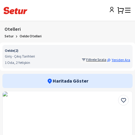
Otelleri
Setur
Oelde Otelleri
Oelde
(
2
)
Giriş - Çıkış Tarihleri
Filtrele Sırala
Yeniden Ara
1 Oda, 2 Yetişkin
Haritada Göster