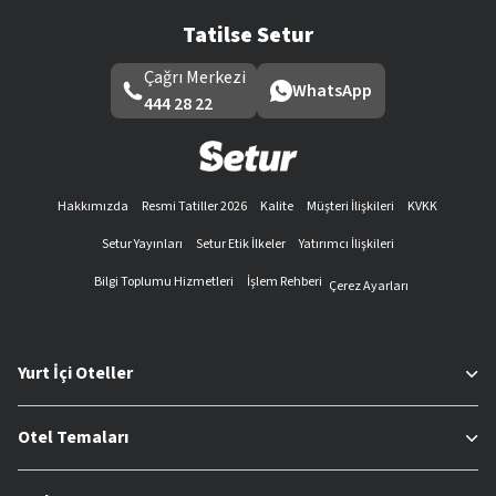
Tatilse Setur
Çağrı Merkezi
WhatsApp
444 28 22
Hakkımızda
Resmi Tatiller 2026
Kalite
Müşteri İlişkileri
KVKK
Setur Yayınları
Setur Etik İlkeler
Yatırımcı İlişkileri
Bilgi Toplumu Hizmetleri
İşlem Rehberi
Çerez Ayarları
Yurt İçi Oteller
Otel Temaları