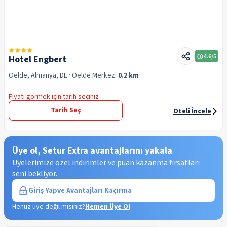
4.6
/5
Hotel Engbert
Oelde, Almanya, DE
· Oelde
Merkez:
0.2 km
Fiyatı görmek için tarih seçiniz
Tarih Seç
Oteli İncele
Üye ol, Setur Extra avantajlarını yakala
Üyelerimize özel indirimler ve puan kazanma fırsatları
seni bekliyor.
Giriş Yap
ve Avantajları Kaçırma
Henüz üye değil misiniz?
Hemen Üye Ol