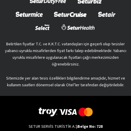
Belirtilen fiyatlar T.C. ve K.K.T.C. vatandaşları için geçerli olup tesisler
yabancı uyruklu misafirlerden fiyat farkı talep edebilmektedir. Yabancı
uyruklu misafirlere uygulanacak fiyatları çağrı merkezimizden
öğrenebilirsiniz.
Sitemizde yer alan tesis özellikleri bilgilendirme amaçlıdır, hizmet ve
kullanım saatleri dönemsel olarak Otel’ler tarafından değişitirilebilir.
SETUR SERVİS TURİSTİK A.Ş
Belge No: 728