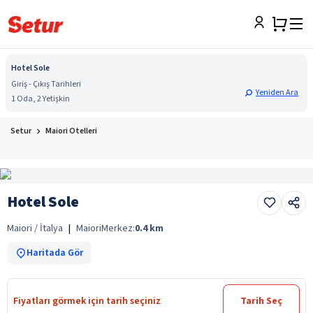
Hotel Sole
Giriş - Çıkış Tarihleri
Yeniden Ara
1 Oda, 2 Yetişkin
Setur
Maiori Otelleri
Hotel Sole
Maiori / İtalya
|
Maiori
Merkez:
0.4
km
Haritada Gör
Fiyatları görmek için tarih seçiniz
Tarih Seç