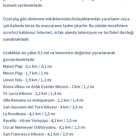
hizmeti verilmektedir.
Özel plaj gibi dinlenme imkânlarından/kolaylıklarından yararlanın veya
çatı katında teras ile manzaranın tadını çıkartın. Bu otelde misafirlere
ücretsiz kablosuz İnternet, ortak alanda televizyon ve tur/bilet desteği
sunulmaktadır.
Uzaklıklar en yakın 0.1 mil ve kilometre değerine yuvarlanarak
gösterilmektedir.
Maiori Plajı - 0,1 km / 0,1 mi
Minori Plajı - 1,7 km / 1 mi
Limon Yolu - 1,9 km / 1,2 mi
Roma Villası ve Antik Eserler Müzesi - 2 km / 1,2 mi
St. Lucia Kilisesi - 2,2 km / 1,4 mi
Villa Romana ve Antiquarium - 2,2 km / 1,4 mi
San Giovanni del Toro Kilisesi - 4 km / 2,5 mi
La Rondinaia - 4,1 km / 2,5 mi
Ravello - Atrani Yürüyüşü - 4,1 km / 2,5 mi
Oscar Niemeyer Oditoryumu - 4,1 km / 2,5 mi
San Francesco Kilisesi - 4,1 km / 2,5 mi