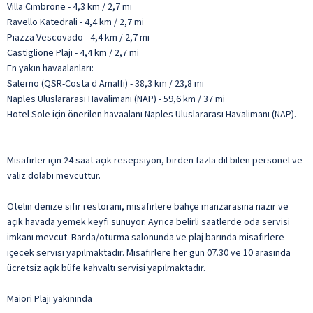
Villa Cimbrone - 4,3 km / 2,7 mi
Ravello Katedrali - 4,4 km / 2,7 mi
Piazza Vescovado - 4,4 km / 2,7 mi
Castiglione Plajı - 4,4 km / 2,7 mi
En yakın havaalanları:
Salerno (QSR-Costa d Amalfi) - 38,3 km / 23,8 mi
Naples Uluslararası Havalimanı (NAP) - 59,6 km / 37 mi
Hotel Sole için önerilen havaalanı Naples Uluslararası Havalimanı (NAP).
Misafirler için 24 saat açık resepsiyon, birden fazla dil bilen personel ve
valiz dolabı mevcuttur.
Otelin denize sıfır restoranı, misafirlere bahçe manzarasına nazır ve
açık havada yemek keyfi sunuyor. Ayrıca belirli saatlerde oda servisi
imkanı mevcut. Barda/oturma salonunda ve plaj barında misafirlere
içecek servisi yapılmaktadır. Misafirlere her gün 07.30 ve 10 arasında
ücretsiz açık büfe kahvaltı servisi yapılmaktadır.
Maiori Plajı yakınında