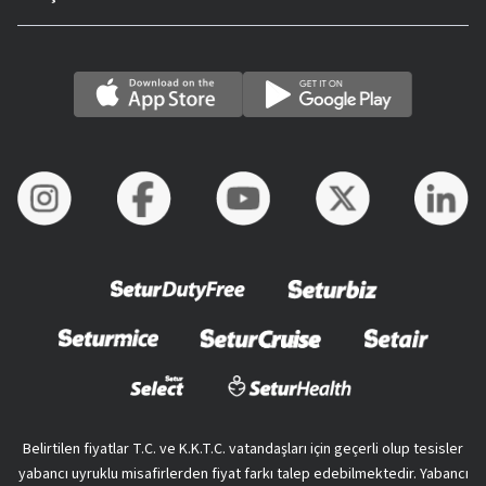
Belirtilen fiyatlar T.C. ve K.K.T.C. vatandaşları için geçerli olup tesisler
yabancı uyruklu misafirlerden fiyat farkı talep edebilmektedir. Yabancı