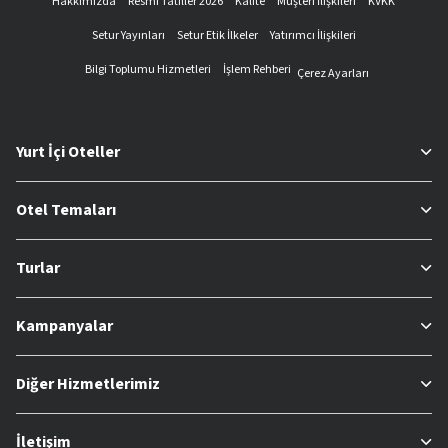
Hakkımızda
Resmi Tatiller 2026
Kalite
Müşteri İlişkileri
KVKK
Setur Yayınları
Setur Etik İlkeler
Yatırımcı İlişkileri
Bilgi Toplumu Hizmetleri
İşlem Rehberi
Çerez Ayarları
Yurt İçi Oteller
Otel Temaları
Turlar
Kampanyalar
Diğer Hizmetlerimiz
İletişim