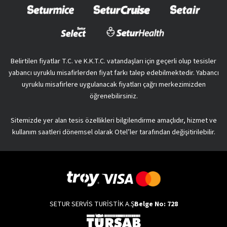
Belirtilen fiyatlar T.C. ve K.K.T.C. vatandaşları için geçerli olup tesisler
yabancı uyruklu misafirlerden fiyat farkı talep edebilmektedir. Yabancı
uyruklu misafirlere uygulanacak fiyatları çağrı merkezimizden
öğrenebilirsiniz.
Sitemizde yer alan tesis özellikleri bilgilendirme amaçlıdır, hizmet ve
kullanım saatleri dönemsel olarak Otel’ler tarafından değişitirilebilir.
SETUR SERVİS TURİSTİK A.Ş
Belge No: 728