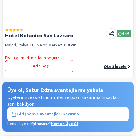
4.4
/5
Hotel Botanico San Lazzaro
Maiori, İtalya, IT
· Maiori
Merkez:
0.4 km
Fiyatı görmek için tarih seçiniz
Tarih Seç
Oteli İncele
Üye ol, Setur Extra avantajlarını yakala
Üyelerimize özel indirimler ve puan kazanma fırsatları
seni bekliyor.
Giriş Yap
ve Avantajları Kaçırma
Henüz üye değil misiniz?
Hemen Üye Ol