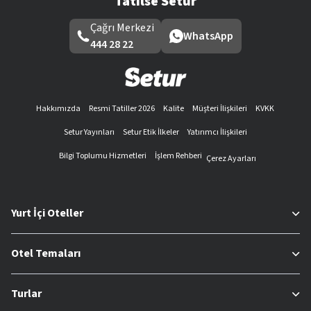
Tatilse Setur
Çağrı Merkezi
WhatsApp
444 28 22
Hakkımızda
Resmi Tatiller 2026
Kalite
Müşteri İlişkileri
KVKK
Setur Yayınları
Setur Etik İlkeler
Yatırımcı İlişkileri
Bilgi Toplumu Hizmetleri
İşlem Rehberi
Çerez Ayarları
Yurt İçi Oteller
Otel Temaları
Turlar