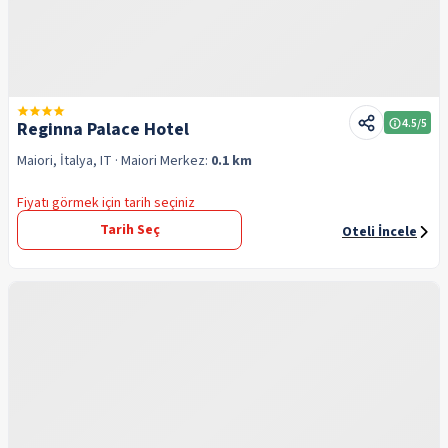
4.5
/5
Reginna Palace Hotel
Maiori, İtalya, IT
· Maiori
Merkez:
0.1 km
Fiyatı görmek için tarih seçiniz
Tarih Seç
Oteli İncele