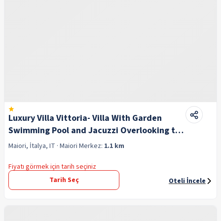
Luxury Villa Vittoria- Villa With Garden
Swimming Pool and Jacuzzi Overlooking the
sea
Maiori, İtalya, IT
· Maiori
Merkez:
1.1 km
Fiyatı görmek için tarih seçiniz
Tarih Seç
Oteli İncele