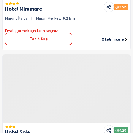
3.5
/5
Hotel Miramare
Maiori, İtalya, IT
· Maiori
Merkez:
0.2 km
Fiyatı görmek için tarih seçiniz
Tarih Seç
Oteli İncele
4.2
/5
Hotel Sole