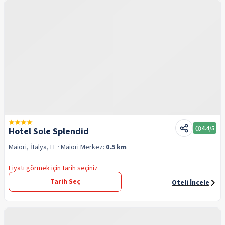
4.4
/5
Hotel Sole Splendid
Maiori, İtalya, IT
· Maiori
Merkez:
0.5 km
Fiyatı görmek için tarih seçiniz
Tarih Seç
Oteli İncele