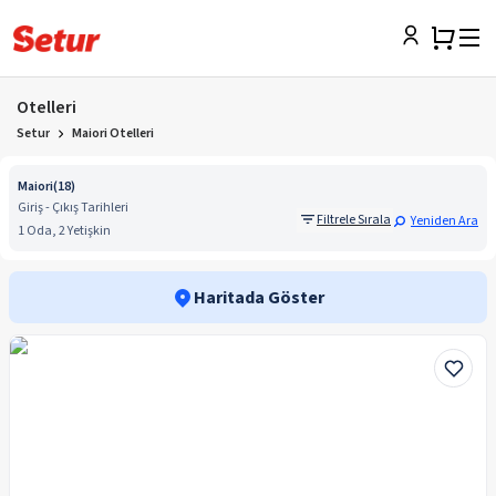
Otelleri
Setur
Maiori Otelleri
Maiori
(
18
)
Giriş - Çıkış Tarihleri
Filtrele Sırala
Yeniden Ara
1 Oda, 2 Yetişkin
Haritada Göster