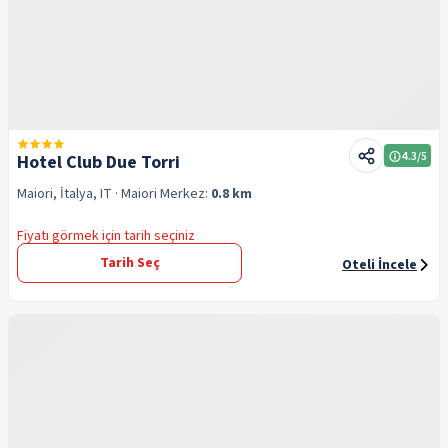
4.3
/5
Hotel Club Due Torri
Maiori, İtalya, IT
· Maiori
Merkez:
0.8 km
Fiyatı görmek için tarih seçiniz
Tarih Seç
Oteli İncele