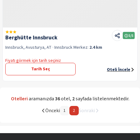
5
/5
Berghütte Innsbruck
Innsbruck, Avusturya, AT
· Innsbruck
Merkez:
2.4 km
Fiyatı görmek için tarih seçiniz
Tarih Seç
Oteli İncele
Otelleri
aramanızda
36
otel
,
2
sayfada listelenmektedir.
Önceki
Sonraki
1
2