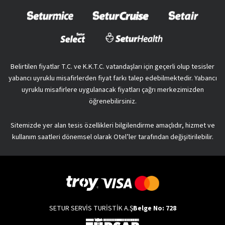
Belirtilen fiyatlar T.C. ve K.K.T.C. vatandaşları için geçerli olup tesisler
yabancı uyruklu misafirlerden fiyat farkı talep edebilmektedir. Yabancı
uyruklu misafirlere uygulanacak fiyatları çağrı merkezimizden
öğrenebilirsiniz.
Sitemizde yer alan tesis özellikleri bilgilendirme amaçlıdır, hizmet ve
kullanım saatleri dönemsel olarak Otel’ler tarafından değişitirilebilir.
SETUR SERVİS TURİSTİK A.Ş
Belge No: 728