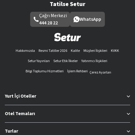
Tatilse Setur
Çağrı Merkezi
WhatsApp
444 28 22
Hakkımızda
Resmi Tatiller 2026
Kalite
Müşteri İlişkileri
KVKK
Setur Yayınları
Setur Etik İlkeler
Yatırımcı İlişkileri
Bilgi Toplumu Hizmetleri
İşlem Rehberi
Çerez Ayarları
Yurt İçi Oteller
Otel Temaları
Turlar