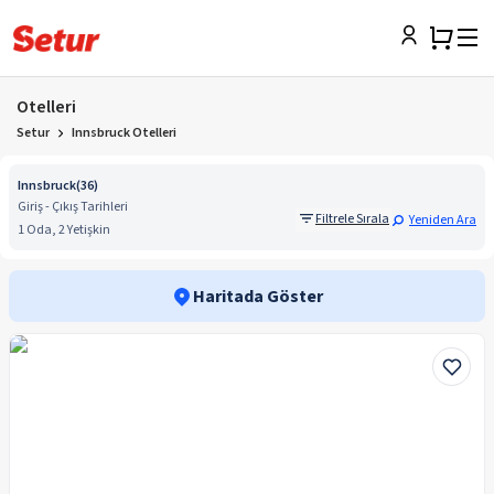
Otelleri
Setur
Innsbruck Otelleri
Innsbruck
(
36
)
Giriş - Çıkış Tarihleri
Filtrele Sırala
Yeniden Ara
1 Oda, 2 Yetişkin
Haritada Göster