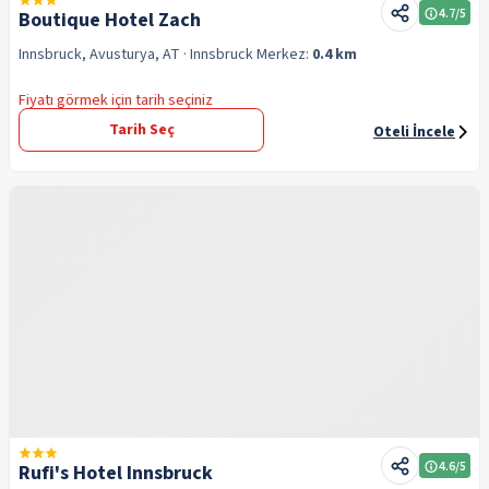
4.7
/5
Boutique Hotel Zach
Innsbruck, Avusturya, AT
· Innsbruck
Merkez:
0.4 km
Fiyatı görmek için tarih seçiniz
Tarih Seç
Oteli İncele
4.6
/5
Rufi's Hotel Innsbruck