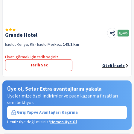
4
/5
Grande Hotel
Isiolo, Kenya, KE
· Isiolo
Merkez:
148.1 km
Fiyatı görmek için tarih seçiniz
Tarih Seç
Oteli İncele
Üye ol, Setur Extra avantajlarını yakala
Üyelerimize özel indirimler ve puan kazanma fırsatları
seni bekliyor.
Giriş Yap
ve Avantajları Kaçırma
Henüz üye değil misiniz?
Hemen Üye Ol