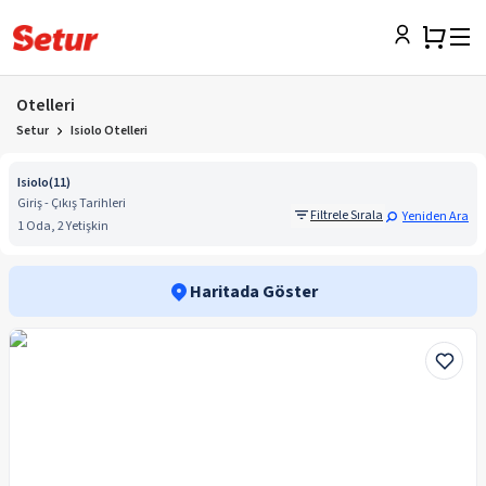
Otelleri
Setur
Isiolo Otelleri
Isiolo
(
11
)
Giriş - Çıkış Tarihleri
Filtrele Sırala
Yeniden Ara
1 Oda, 2 Yetişkin
Haritada Göster