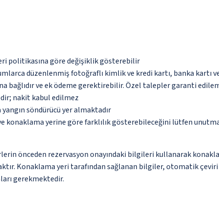
eri politikasına göre değişiklik gösterebilir
umlarca düzenlenmiş fotoğraflı kimlik ve kredi kartı, banka kartı v
na bağlıdır ve ek ödeme gerektirebilir. Özel talepler garanti edile
dir; nakit kabul edilmez
a yangın söndürücü yer almaktadır
 ve konaklama yerine göre farklılık gösterebileceğini lütfen unutm
lerin önceden rezervasyon onayındaki bilgileri kullanarak konakla
ktır. Konaklama yeri tarafından sağlanan bilgiler, otomatik çeviri ar
aları gerekmektedir.