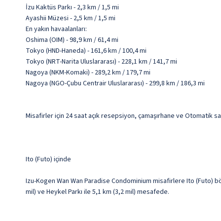
İzu Kaktüs Parkı - 2,3 km / 1,5 mi
Ayashii Müzesi - 2,5 km / 1,5 mi
En yakın havaalanları:
Oshima (OIM) - 98,9 km / 61,4 mi
Tokyo (HND-Haneda) - 161,6 km / 100,4 mi
Tokyo (NRT-Narita Uluslararası) - 228,1 km / 141,7 mi
Nagoya (NKM-Komaki) - 289,2 km / 179,7 mi
Nagoya (NGO-Çubu Centrair Uluslararası) - 299,8 km / 186,3 mi
Misafirler için 24 saat açık resepsiyon, çamaşırhane ve Otomatik sa
Ito (Futo) içinde
Izu-Kogen Wan Wan Paradise Condominium misafirlere Ito (Futo) bö
mil) ve Heykel Parkı ile 5,1 km (3,2 mil) mesafede.