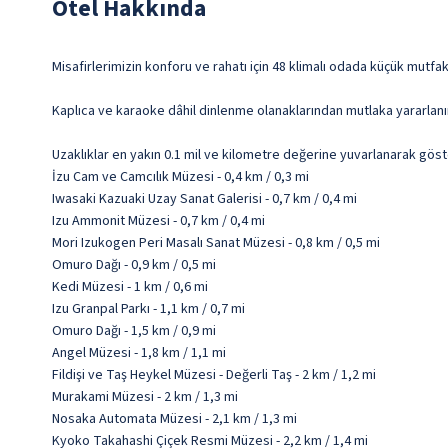
Otel Hakkında
Misafirlerimizin konforu ve rahatı için 48 klimalı odada küçük mutfa
Kaplıca ve karaoke dâhil dinlenme olanaklarından mutlaka yararlanı
Uzaklıklar en yakın 0.1 mil ve kilometre değerine yuvarlanarak göst
İzu Cam ve Camcılık Müzesi - 0,4 km / 0,3 mi
Iwasaki Kazuaki Uzay Sanat Galerisi - 0,7 km / 0,4 mi
Izu Ammonit Müzesi - 0,7 km / 0,4 mi
Mori Izukogen Peri Masalı Sanat Müzesi - 0,8 km / 0,5 mi
Omuro Dağı - 0,9 km / 0,5 mi
Kedi Müzesi - 1 km / 0,6 mi
Izu Granpal Parkı - 1,1 km / 0,7 mi
Omuro Dağı - 1,5 km / 0,9 mi
Angel Müzesi - 1,8 km / 1,1 mi
Fildişi ve Taş Heykel Müzesi - Değerli Taş - 2 km / 1,2 mi
Murakami Müzesi - 2 km / 1,3 mi
Nosaka Automata Müzesi - 2,1 km / 1,3 mi
Kyoko Takahashi Çiçek Resmi Müzesi - 2,2 km / 1,4 mi