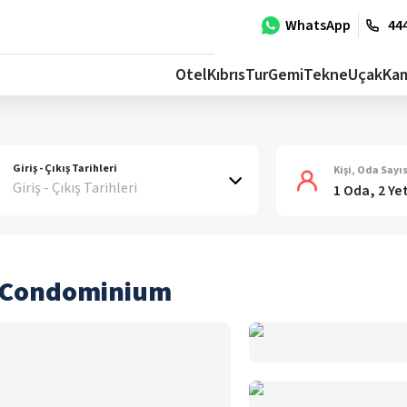
WhatsApp
444
Otel
Kıbrıs
Tur
Gemi
Tekne
Uçak
Ka
Giriş - Çıkış Tarihleri
Kişi, Oda Sayıs
Giriş - Çıkış Tarihleri
1 Oda, 2 Ye
e Condominium