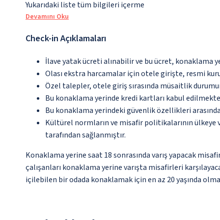
Yukarıdaki liste tüm bilgileri içerme
Devamını Oku
Check-in Açıklamaları
İlave yatak ücreti alınabilir ve bu ücret, konaklama y
Olası ekstra harcamalar için otele girişte, resmi kur
Özel talepler, otele giriş sırasında müsaitlik durumu
Bu konaklama yerinde kredi kartları kabul edilmekte
Bu konaklama yerindeki güvenlik özellikleri arasınd
Kültürel normların ve misafir politikalarının ülkeye
tarafından sağlanmıştır.
Konaklama yerine saat 18 sonrasında varış yapacak misafir
çalışanları konaklama yerine varışta misafirleri karşılayaca
içilebilen bir odada konaklamak için en az 20 yaşında olm