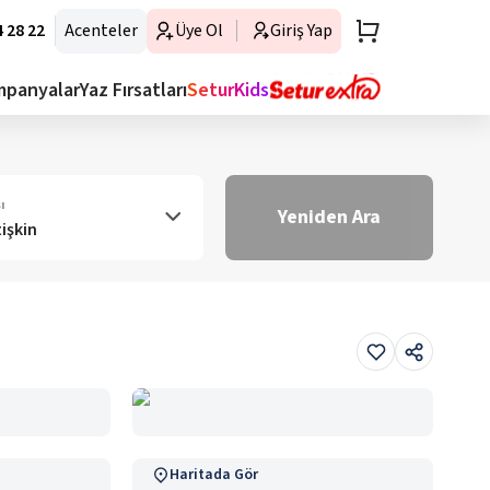
 28 22
Acenteler
Üye Ol
Giriş Yap
mpanyalar
Yaz Fırsatları
SeturKids
ı
Yeniden Ara
tişkin
Haritada Gör