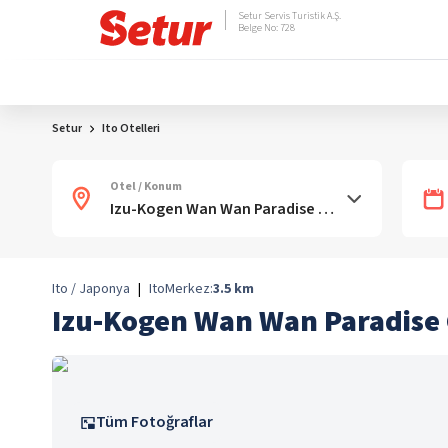
Setur Servis Turistik A.Ş.
Belge No: 728
Setur
Ito Otelleri
Otel / Konum
Ito / Japonya
|
Ito
Merkez:
3.5
km
Izu-Kogen Wan Wan Paradis
Tüm Fotoğraflar