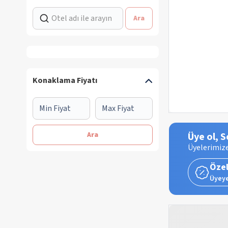
Ara
Konaklama Fiyatı
Ara
Üye ol, S
Üyelerimize
Özel
Üyeye