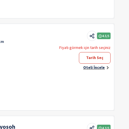
4.5
/5
 km
Fiyatı görmek için tarih seçiniz
Tarih Seç
Oteli İncele
gyosoh
4.3
/5