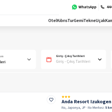
WhatsApp
444
Otel
Kıbrıs
Tur
Gemi
Tekne
Uçak
Ka
Giriş - Çıkış Tarihleri
num
Giriş - Çıkış Tarihleri
Anda Resort Izukogen
Ito, Japonya, JP
· Ito
Merkez:
5 k