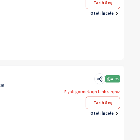
Tarih Seç
Oteli İncele
4.7
/5
 km
Fiyatı görmek için tarih seçiniz
Tarih Seç
Oteli İncele