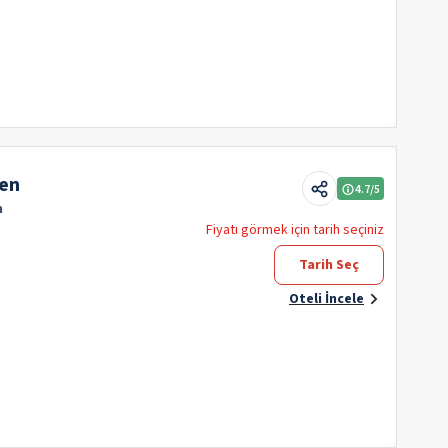
en
4.7
/5
m
Fiyatı görmek için tarih seçiniz
Tarih Seç
Oteli İncele