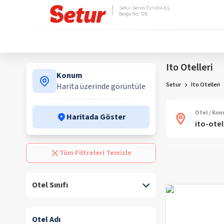
Setur Servis Turistik A.Ş.
Belge No: 728
Ito Otelleri
Konum
Setur
Ito Otelleri
Harita üzerinde görüntüle
Otel / Ko
Haritada Göster
Tüm Filtreleri Temizle
Otel Sınıfı
Otel Adı