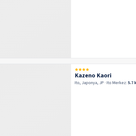
Kazeno Kaori
Ito, Japonya, JP
· Ito
Merkez:
5.7