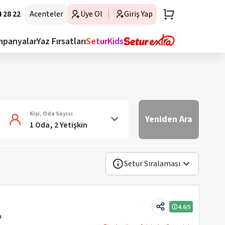
 28 22
Acenteler
Üye Ol
Giriş Yap
mpanyalar
Yaz Fırsatları
SeturKids
Kişi, Oda Sayısı
Yeniden Ara
1 Oda, 2 Yetişkin
Setur Sıralaması
4.6
/5
m