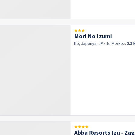
Mori No Izumi
Ito, Japonya, JP
· Ito
Merkez:
2.3
Abba Resorts Izu - Za