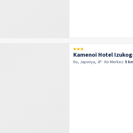
Kamenoi Hotel Izukog
Ito, Japonya, JP
· Ito
Merkez:
5 k