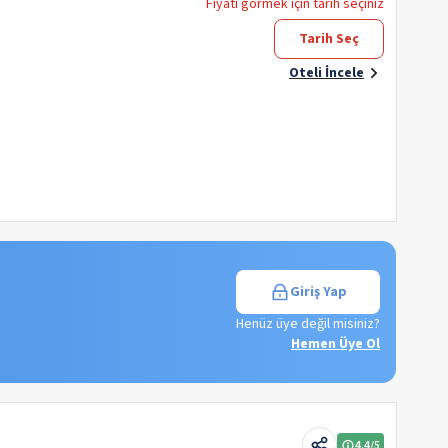
Fiyatı görmek için tarih seçiniz
Tarih Seç
Oteli İncele
Giriş Yap
Henüz üye değil misiniz?
Hemen Üye Ol
4.4
/5