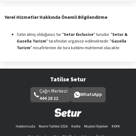
Yerel Hizmetler Hakkında Önemli Bilgilendirme
Satın almış olduğunuz tur "
Setur Exclusive
" turudur. "
Setur &
Gazella Turizm
" tarafından organize edilmektedir. "
Gazella
Turizm
" misafirlerinin de tura katılımı muhtemel olacaktır.
Tatilse Setur
Çağrı Merkezi
WhatsApp
444 28 22
Hakkımızda
Resmi Tatiller 2026
Kalite
Müşteri İlişkileri
KVKK