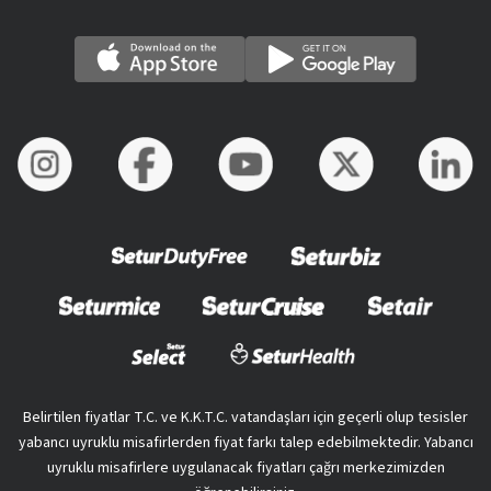
Belirtilen fiyatlar T.C. ve K.K.T.C. vatandaşları için geçerli olup tesisler
yabancı uyruklu misafirlerden fiyat farkı talep edebilmektedir. Yabancı
uyruklu misafirlere uygulanacak fiyatları çağrı merkezimizden