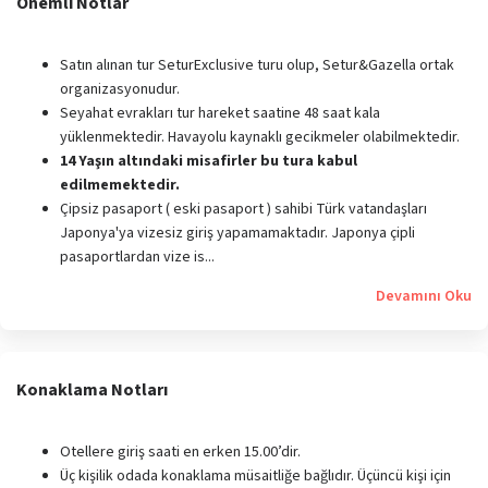
Önemli Notlar
Satın alınan tur SeturExclusive turu olup, Setur&Gazella ortak
organizasyonudur.
Seyahat evrakları tur hareket saatine 48 saat kala
yüklenmektedir. Havayolu kaynaklı gecikmeler olabilmektedir.
14 Yaşın altındaki misafirler bu tura kabul
edilmemektedir.
Çipsiz pasaport ( eski pasaport ) sahibi Türk vatandaşları
Japonya'ya vizesiz giriş yapamamaktadır. Japonya çipli
pasaportlardan vize is...
Devamını Oku
Konaklama Notları
Otellere giriş saati en erken 15.00’dir.
Üç kişilik odada konaklama müsaitliğe bağlıdır. Üçüncü kişi için