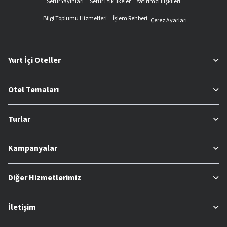
Setur Yayınları
Setur Etik İlkeler
Yatırımcı İlişkileri
Bilgi Toplumu Hizmetleri
İşlem Rehberi
Çerez Ayarları
Yurt İçi Oteller
Otel Temaları
Turlar
Kampanyalar
Diğer Hizmetlerimiz
İletişim