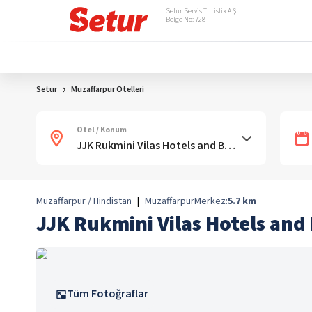
Setur Servis Turistik A.Ş.
Belge No: 728
Setur
Muzaffarpur Otelleri
Otel / Konum
Muzaffarpur / Hindistan
|
Muzaffarpur
Merkez:
5.7
km
JJK Rukmini Vilas Hotels and
Tüm Fotoğraflar