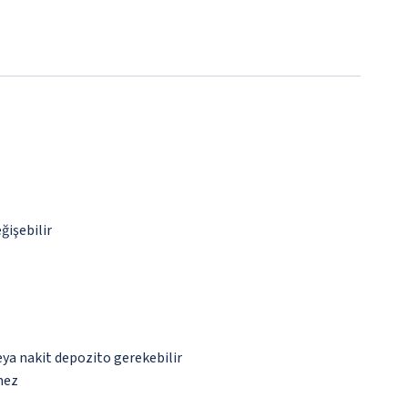
ğişebilir
eya nakit depozito gerekebilir
mez