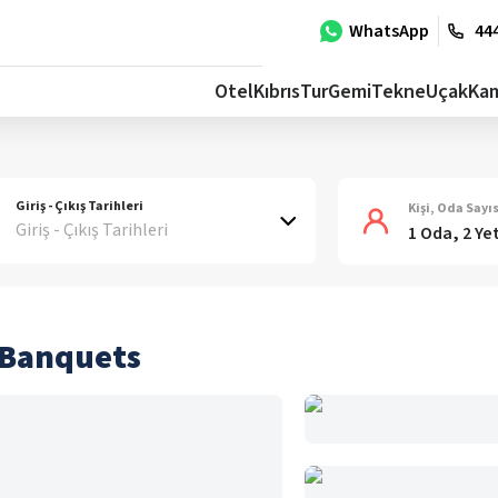
WhatsApp
444
Otel
Kıbrıs
Tur
Gemi
Tekne
Uçak
Ka
Giriş - Çıkış Tarihleri
Kişi, Oda Sayıs
Giriş - Çıkış Tarihleri
1 Oda, 2 Ye
 Banquets