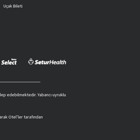
Uçak Bileti
 talep edebilmektedir. Yabancı uyruklu
arak Otel’ler tarafından