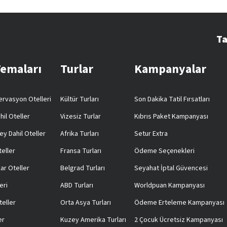
Ta
Temaları
Turlar
Kampanyalar
rvasyon Otelleri
Kültür Turları
Son Dakika Tatil Fırsatları
hil Oteller
Vizesiz Turlar
Kıbrıs Paket Kampanyası
ey Dahil Oteller
Afrika Turları
Setur Extra
teller
Fransa Turları
Ödeme Seçenekleri
ar Oteller
Belgrad Turları
Seyahat İptal Güvencesi
eri
ABD Turları
Worldpuan Kampanyası
teller
Orta Asya Turları
Ödeme Erteleme Kampanyası
er
Kuzey Amerika Turları
2 Çocuk Ücretsiz Kampanyası