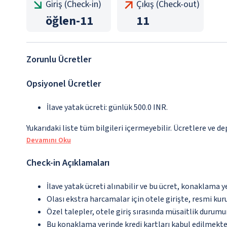
Giriş (Check-in)
Çıkış (Check-out)
öğlen
-
11
11
Zorunlu Ücretler
Opsiyonel Ücretler
İlave yatak ücreti: günlük 500.0 INR.
Yukarıdaki liste tüm bilgileri içermeyebilir. Ücretlere ve de
Devamını Oku
Check-in Açıklamaları
İlave yatak ücreti alınabilir ve bu ücret, konaklama y
Olası ekstra harcamalar için otele girişte, resmi kur
Özel talepler, otele giriş sırasında müsaitlik durumu
Bu konaklama yerinde kredi kartları kabul edilmekte