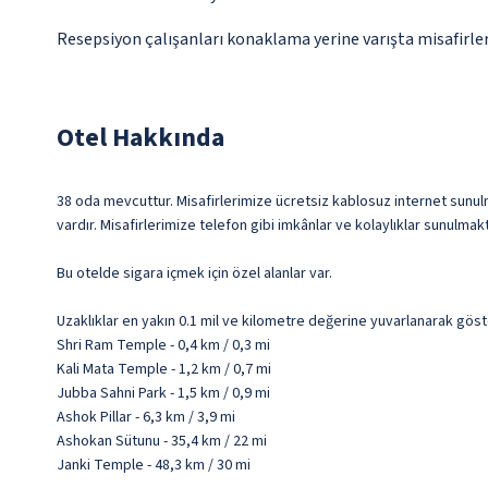
Resepsiyon çalışanları konaklama yerine varışta misafirleri
Otel Hakkında
38 oda mevcuttur. Misafirlerimize ücretsiz kablosuz internet sunulma
vardır. Misafirlerimize telefon gibi imkânlar ve kolaylıklar sunulmakt
Bu otelde sigara içmek için özel alanlar var.
Uzaklıklar en yakın 0.1 mil ve kilometre değerine yuvarlanarak göst
Shri Ram Temple - 0,4 km / 0,3 mi
Kali Mata Temple - 1,2 km / 0,7 mi
Jubba Sahni Park - 1,5 km / 0,9 mi
Ashok Pillar - 6,3 km / 3,9 mi
Ashokan Sütunu - 35,4 km / 22 mi
Janki Temple - 48,3 km / 30 mi