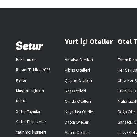
Yurt İçi Oteller
Otel 
Hakkımızda
Antalya Otelleri
Erken Reze
Resmi Tatiller 2026
Kıbrıs Otelleri
Her Şey Da
Kalite
Çeşme Otelleri
Ultra Her Ş
Müşteri İlişkileri
Kaş Otelleri
Etkinlikli O
KVKK
Cunda Otelleri
Muhafazak
Setur Yayınları
Kuşadası Otelleri
Doğa Otell
Setur Etik İlkeler
Datça Otelleri
Sanatçılı O
Yatırımcı İlişkileri
Abant Otelleri
Lüks Otell