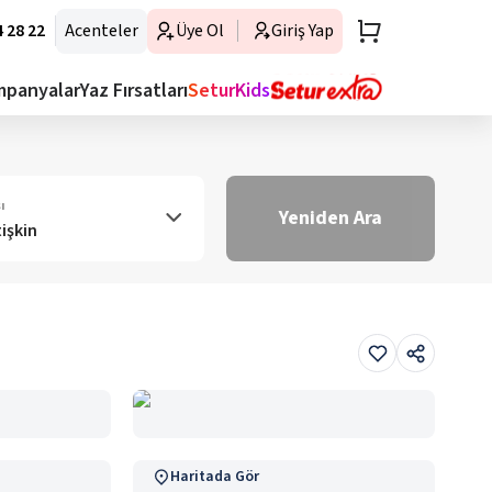
 28 22
Acenteler
Üye Ol
Giriş Yap
mpanyalar
Yaz Fırsatları
SeturKids
ı
Yeniden Ara
tişkin
Haritada Gör