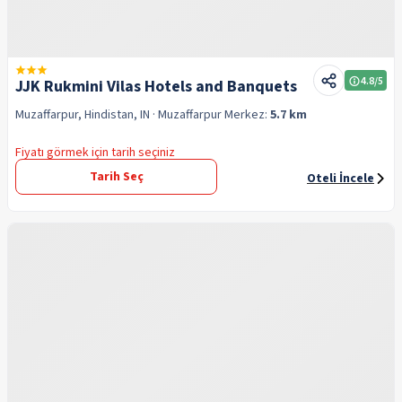
4.8
/5
JJK Rukmini Vilas Hotels and Banquets
Muzaffarpur, Hindistan, IN
· Muzaffarpur
Merkez:
5.7 km
Fiyatı görmek için tarih seçiniz
Tarih Seç
Oteli İncele