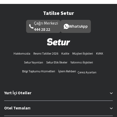
Tatilse Setur
Çağrı Merkezi
WhatsApp
444 28 22
Hakkımızda
Resmi Tatiller 2026
Kalite
Müşteri İlişkileri
KVKK
Setur Yayınları
Setur Etik İlkeler
Yatırımcı İlişkileri
Bilgi Toplumu Hizmetleri
İşlem Rehberi
Çerez Ayarları
Yurt İçi Oteller
Otel Temaları