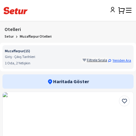
Otelleri
Setur
Muzaffarpur Otelleri
Muzaffarpur
(
15
)
Giriş - Çıkış Tarihleri
Filtrele Sırala
Yeniden Ara
1 Oda, 2 Yetişkin
Haritada Göster