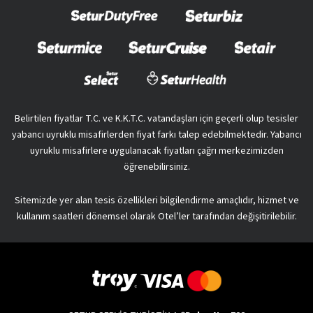
Belirtilen fiyatlar T.C. ve K.K.T.C. vatandaşları için geçerli olup tesisler
yabancı uyruklu misafirlerden fiyat farkı talep edebilmektedir. Yabancı
uyruklu misafirlere uygulanacak fiyatları çağrı merkezimizden
öğrenebilirsiniz.
Sitemizde yer alan tesis özellikleri bilgilendirme amaçlıdır, hizmet ve
kullanım saatleri dönemsel olarak Otel’ler tarafından değişitirilebilir.