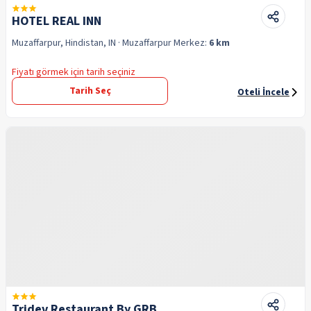
HOTEL REAL INN
Muzaffarpur, Hindistan, IN
· Muzaffarpur
Merkez:
6 km
Fiyatı görmek için tarih seçiniz
Tarih Seç
Oteli İncele
Tridev Restaurant By GRB