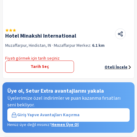
Hotel Minakshi International
Muzaffarpur, Hindistan, IN
· Muzaffarpur
Merkez:
6.1 km
Fiyatı görmek için tarih seçiniz
Tarih Seç
Oteli İncele
Üye ol, Setur Extra avantajlarını yakala
Üyelerimize özel indirimler ve puan kazanma fırsatları
seni bekliyor.
Giriş Yap
ve Avantajları Kaçırma
Henüz üye değil misiniz?
Hemen Üye Ol