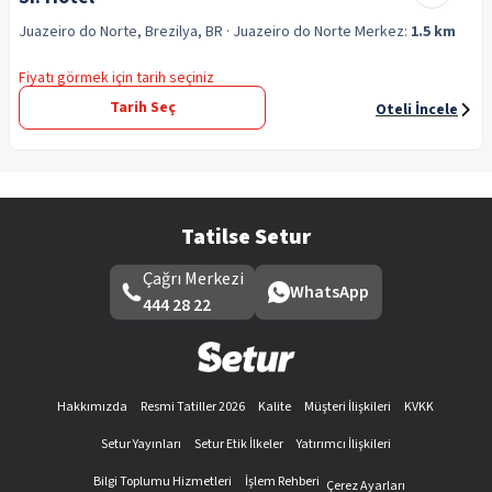
Juazeiro do Norte, Brezilya, BR
· Juazeiro do Norte
Merkez:
1.5 km
Fiyatı görmek için tarih seçiniz
Tarih Seç
Oteli İncele
Tatilse Setur
Çağrı Merkezi
WhatsApp
444 28 22
Hakkımızda
Resmi Tatiller 2026
Kalite
Müşteri İlişkileri
KVKK
Setur Yayınları
Setur Etik İlkeler
Yatırımcı İlişkileri
Bilgi Toplumu Hizmetleri
İşlem Rehberi
Çerez Ayarları