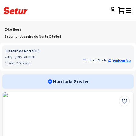
Otelleri
Setur
Juazeiro do Norte Otelleri
Juazeiro do Norte
(
10
)
Giriş - Çıkış Tarihleri
Filtrele Sırala
Yeniden Ara
1 Oda, 2 Yetişkin
Haritada Göster