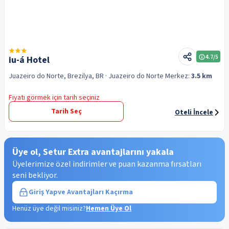
4.7
/5
iu-á Hotel
Juazeiro do Norte, Brezilya, BR
· Juazeiro do Norte
Merkez:
3.5 km
Fiyatı görmek için tarih seçiniz
Tarih Seç
Oteli İncele
Üye ol, Setur Extra avantajlarını yakala
Üyelerimize özel indirimler ve puan kazanma fırsatları
seni bekliyor.
Giriş Yap
ve Avantajları Kaçırma
Henüz üye değil misiniz?
Hemen Üye Ol