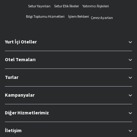
Setur Yayınları
Setur Etik İlkeler
Yatırımcı İlişkileri
Bilgi Toplumu Hizmetleri
İşlem Rehberi
Çerez Ayarları
Yurt İçi Oteller
Otel Temaları
Turlar
Kampanyalar
Diğer Hizmetlerimiz
İletişim