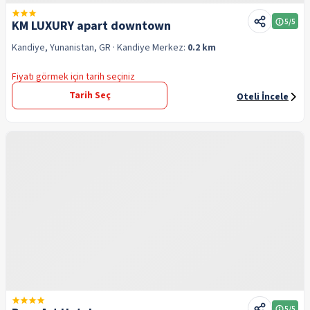
5
/5
KM LUXURY apart downtown
Kandiye, Yunanistan, GR
· Kandiye
Merkez:
0.2 km
Fiyatı görmek için tarih seçiniz
Tarih Seç
Oteli İncele
5
/5