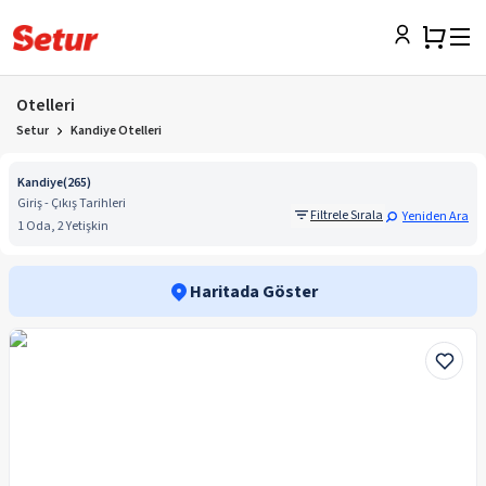
Otelleri
Setur
Kandiye Otelleri
Kandiye
(
265
)
Giriş - Çıkış Tarihleri
Filtrele Sırala
Yeniden Ara
1 Oda, 2 Yetişkin
Haritada Göster