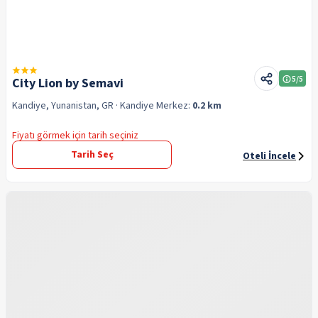
5
/5
City Lion by Semavi
Kandiye, Yunanistan, GR
· Kandiye
Merkez:
0.2 km
Fiyatı görmek için tarih seçiniz
Tarih Seç
Oteli İncele