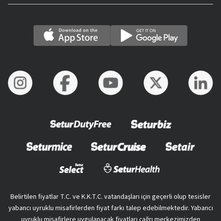
Belirtilen fiyatlar T.C. ve K.K.T.C. vatandaşları için geçerli olup tesisler
yabancı uyruklu misafirlerden fiyat farkı talep edebilmektedir. Yabancı
uyruklu misafirlere uygulanacak fiyatları çağrı merkezimizden