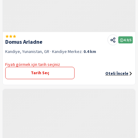
4.9
/5
Domus Ariadne
Kandiye, Yunanistan, GR
· Kandiye
Merkez:
0.4 km
Fiyatı görmek için tarih seçiniz
Tarih Seç
Oteli İncele