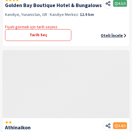
4.5
/5
Golden Bay Boutique Hotel & Bungalows
Kandiye, Yunanistan, GR
· Kandiye
Merkez:
12.9 km
Fiyatı görmek için tarih seçiniz
Tarih Seç
Oteli İncele
3.8
/5
Athinaikon