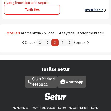
Fiyatı görmek için tarih seçiniz
Tarih Seç
Oteli İncele
Otelleri
aramanızda
265
otel
,
14
sayfada listelenmektedir.
Önceki
Sonraki
1
2
3
4
5
Tatilse Setur
Çağrı Merkezi
WhatsApp
444 28 22
Hakkımızda
Resmi Tatiller 2026
Kalite
Müşteri İlişkileri
KVKK