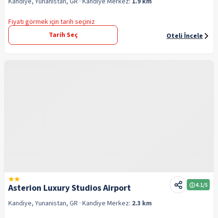
Kandiye, Yunanistan, GR
· Kandiye
Merkez:
1.9 km
Fiyatı görmek için tarih seçiniz
Tarih Seç
Oteli İncele
4.1
/5
Asterion Luxury Studios Airport
Kandiye, Yunanistan, GR
· Kandiye
Merkez:
2.3 km