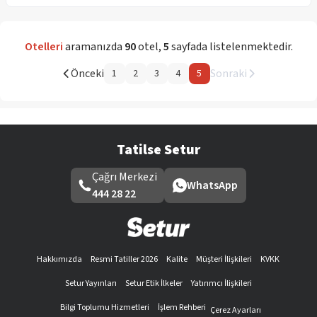
Otelleri
aramanızda
90
otel
,
5
sayfada listelenmektedir.
Önceki
Sonraki
1
2
3
4
5
Tatilse Setur
Çağrı Merkezi
WhatsApp
444 28 22
Hakkımızda
Resmi Tatiller 2026
Kalite
Müşteri İlişkileri
KVKK
Setur Yayınları
Setur Etik İlkeler
Yatırımcı İlişkileri
Bilgi Toplumu Hizmetleri
İşlem Rehberi
Çerez Ayarları