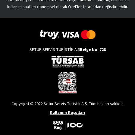
Sitemizde yer alan tesis özellikleri bilgilendirme amaçlıdır, hizmet ve
kullanım saatleri dönemsel olarak Otel’ler tarafından değişitirilebilir.
SETUR SERVİS TURİSTİK A.Ş
Belge No: 728
Copyright © 2022 Setur Servis Turistik A.Ş. Tüm hakları saklıdır.
Kullanım Koşulları