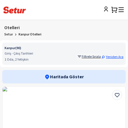
Otelleri
Setur
Kanpur Otelleri
Kanpur
(
90
)
Giriş - Çıkış Tarihleri
Filtrele Sırala
Yeniden Ara
1 Oda, 2 Yetişkin
Haritada Göster