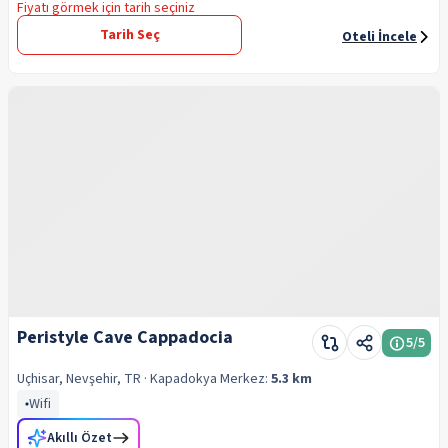
Fiyatı görmek için tarih seçiniz
Tarih Seç
Oteli İncele
Peristyle Cave Cappadocia
5
/5
Uçhisar, Nevşehir, TR
· Kapadokya
Merkez:
5.3 km
Wifi
Akıllı Özet