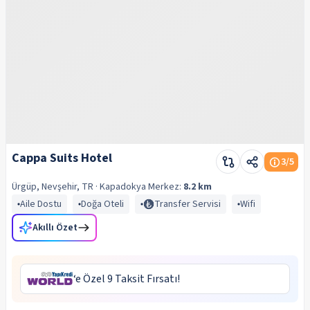
Cappa Suits Hotel
3
/5
Ürgüp, Nevşehir, TR
· Kapadokya
Merkez:
8.2 km
Aile Dostu
Doğa Oteli
Transfer Servisi
Wifi
Akıllı Özet
‘e Özel 9 Taksit Fırsatı!