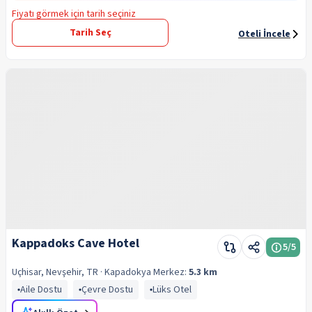
Fiyatı görmek için tarih seçiniz
Tarih Seç
Oteli İncele
Kappadoks Cave Hotel
5
/5
Uçhisar, Nevşehir, TR
· Kapadokya
Merkez:
5.3 km
Aile Dostu
Çevre Dostu
Lüks Otel