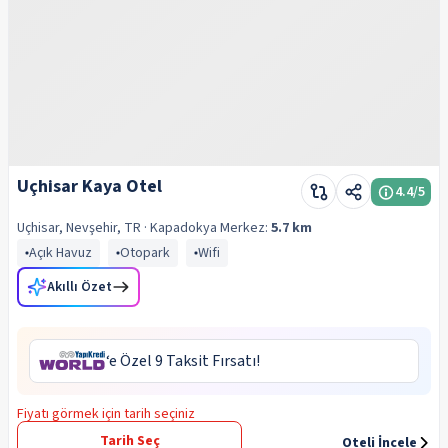
Uçhisar Kaya Otel
4.4
/5
Uçhisar, Nevşehir, TR
· Kapadokya
Merkez:
5.7 km
Açık Havuz
Otopark
Wifi
Akıllı Özet
‘e Özel 9 Taksit Fırsatı!
Fiyatı görmek için tarih seçiniz
Tarih Seç
Oteli İncele