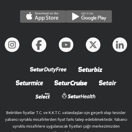
Belirtilen fiyatlar T.C. ve K.K.T.C. vatandaşları için geçerli olup tesisler
yabancı uyruklu misafirlerden fiyat farkı talep edebilmektedir. Yabancı
uyruklu misafirlere uygulanacak fiyatları çağrı merkezimizden