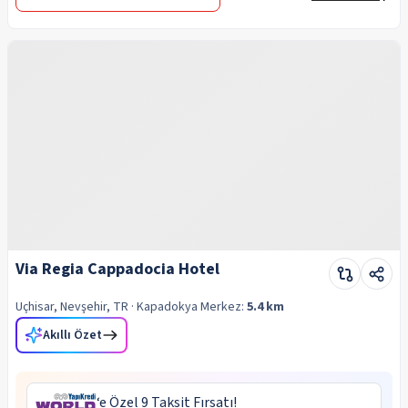
Via Regia Cappadocia Hotel
Uçhisar, Nevşehir, TR
· Kapadokya
Merkez:
5.4 km
Akıllı Özet
‘e Özel 9 Taksit Fırsatı!