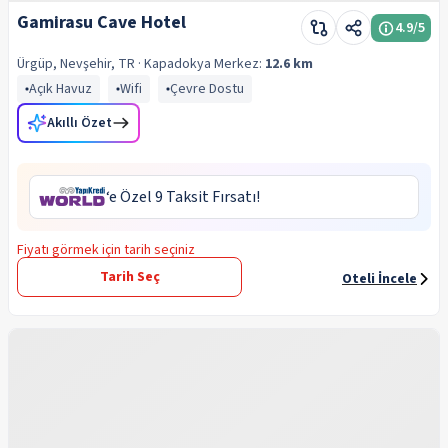
Gamirasu Cave Hotel
4.9
/5
Ürgüp, Nevşehir, TR
· Kapadokya
Merkez:
12.6 km
Açık Havuz
Wifi
Çevre Dostu
Akıllı Özet
‘e Özel 9 Taksit Fırsatı!
Fiyatı görmek için tarih seçiniz
Tarih Seç
Oteli İncele