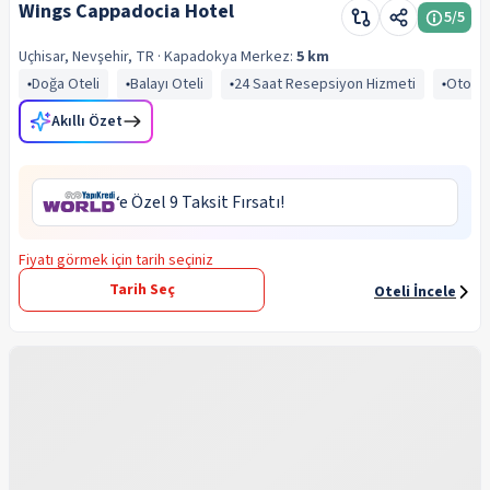
Wings Cappadocia Hotel
5
/5
Uçhisar, Nevşehir, TR
· Kapadokya
Merkez:
5 km
Doğa Oteli
Balayı Oteli
24 Saat Resepsiyon Hizmeti
Otopa
Akıllı Özet
‘e Özel 9 Taksit Fırsatı!
Fiyatı görmek için tarih seçiniz
Tarih Seç
Oteli İncele