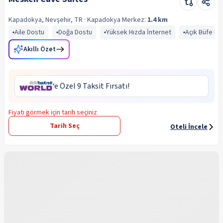
Kapadokya, Nevşehir, TR
· Kapadokya
Merkez:
1.4 km
Aile Dostu
Doğa Dostu
Yüksek Hızda İnternet
Açık Büfe Kah
Akıllı Özet
‘e Özel 9 Taksit Fırsatı!
Fiyatı görmek için tarih seçiniz
Tarih Seç
Oteli İncele