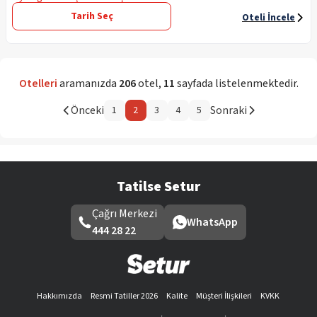
Tarih Seç
Oteli İncele
Otelleri
aramanızda
206
otel
,
11
sayfada listelenmektedir.
Önceki
Sonraki
1
2
3
4
5
Tatilse Setur
Çağrı Merkezi
WhatsApp
444 28 22
Hakkımızda
Resmi Tatiller 2026
Kalite
Müşteri İlişkileri
KVKK