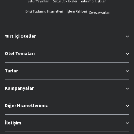
Setur Yayınları
Setur Etik İlkeler
Yatırımcı İlişkileri
Bilgi Toplumu Hizmetleri
İşlem Rehberi
Çerez Ayarları
Yurt İçi Oteller
Otel Temaları
Turlar
Kampanyalar
Diğer Hizmetlerimiz
İletişim