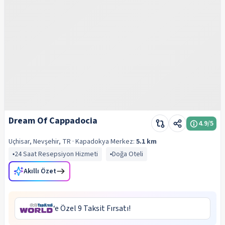
Dream Of Cappadocia
4.9
/5
Uçhisar, Nevşehir, TR
· Kapadokya
Merkez:
5.1 km
24 Saat Resepsiyon Hizmeti
Doğa Oteli
Akıllı Özet
‘e Özel 9 Taksit Fırsatı!