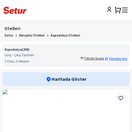
Otelleri
Setur
Nevşehir Otelleri
Kapadokya Otelleri
Kapadokya
(
206
)
Giriş - Çıkış Tarihleri
Filtrele Sırala
Yeniden Ara
1 Oda, 2 Yetişkin
Haritada Göster