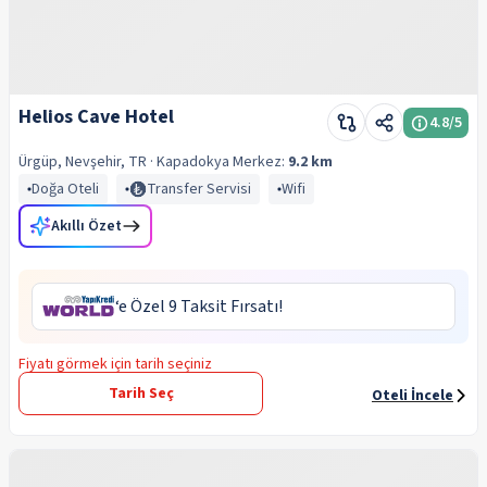
Helios Cave Hotel
4.8
/5
Ürgüp, Nevşehir, TR
· Kapadokya
Merkez:
9.2 km
Doğa Oteli
Transfer Servisi
Wifi
Akıllı Özet
‘e Özel 9 Taksit Fırsatı!
Fiyatı görmek için tarih seçiniz
Tarih Seç
Oteli İncele