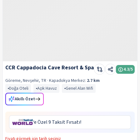
CCR Cappadocia Cave Resort & Spa
4.3
/5
Göreme, Nevşehir, TR
· Kapadokya
Merkez:
2.7 km
Doğa Oteli
Açık Havuz
Genel Alan Wifi
Akıllı Özet
‘e Özel 9 Taksit Fırsatı!
Fiyatı görmek için tarih seçiniz