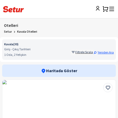
Otelleri
Setur
Kavala Otelleri
Kavala
(
30
)
Giriş - Çıkış Tarihleri
Filtrele Sırala
Yeniden Ara
1 Oda, 2 Yetişkin
Haritada Göster