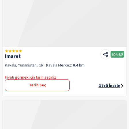
4.9
/5
Imaret
Kavala, Yunanistan, GR
· Kavala
Merkez:
0.4 km
Fiyatı görmek için tarih seçiniz
Tarih Seç
Oteli İncele