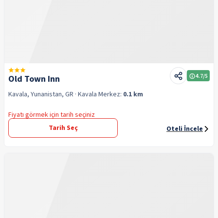
4.7
/5
Old Town Inn
Kavala, Yunanistan, GR
· Kavala
Merkez:
0.1 km
Fiyatı görmek için tarih seçiniz
Tarih Seç
Oteli İncele