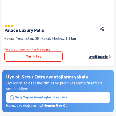
Palace Luxury Palio
Kavala, Yunanistan, GR
· Kavala
Merkez:
6.5 km
Fiyatı görmek için tarih seçiniz
Tarih Seç
Oteli İncele
Üye ol, Setur Extra avantajlarını yakala
Üyelerimize özel indirimler ve puan kazanma fırsatları
seni bekliyor.
Giriş Yap
ve Avantajları Kaçırma
Henüz üye değil misiniz?
Hemen Üye Ol