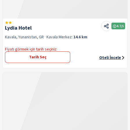
4.7
/5
Lydia Hotel
Kavala, Yunanistan, GR
· Kavala
Merkez:
14.6 km
Fiyatı görmek için tarih seçiniz
Tarih Seç
Oteli İncele