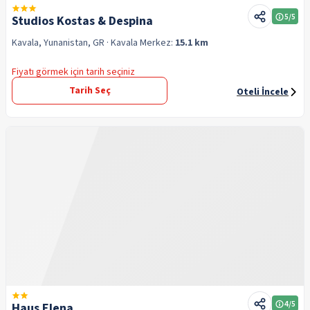
5
/5
Studios Kostas & Despina
Kavala, Yunanistan, GR
· Kavala
Merkez:
15.1 km
Fiyatı görmek için tarih seçiniz
Tarih Seç
Oteli İncele
4
/5
Haus Elena