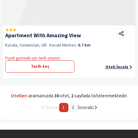
Apartment With Amazing View
Kavala, Yunanistan, GR
· Kavala
Merkez:
0.7 km
Fiyatı görmek için tarih seçiniz
Tarih Seç
Oteli İncele
Otelleri
aramanızda
30
otel
,
2
sayfada listelenmektedir.
Önceki
Sonraki
1
2