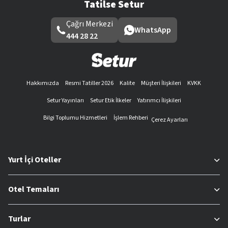
Tatilse Setur
Çağrı Merkezi
WhatsApp
444 28 22
Hakkımızda
Resmi Tatiller 2026
Kalite
Müşteri İlişkileri
KVKK
Setur Yayınları
Setur Etik İlkeler
Yatırımcı İlişkileri
Bilgi Toplumu Hizmetleri
İşlem Rehberi
Çerez Ayarları
Yurt İçi Oteller
Otel Temaları
Turlar