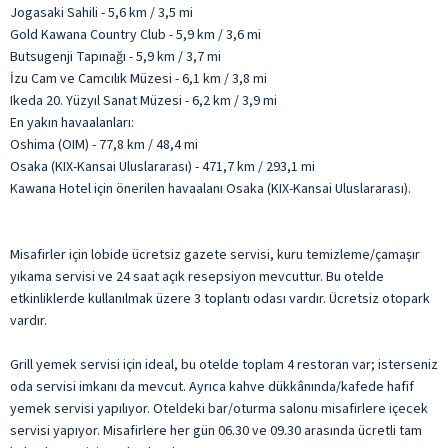
Jogasaki Sahili - 5,6 km / 3,5 mi
Gold Kawana Country Club - 5,9 km / 3,6 mi
Butsugenji Tapınağı - 5,9 km / 3,7 mi
İzu Cam ve Camcılık Müzesi - 6,1 km / 3,8 mi
Ikeda 20. Yüzyıl Sanat Müzesi - 6,2 km / 3,9 mi
En yakın havaalanları:
Oshima (OIM) - 77,8 km / 48,4 mi
Osaka (KIX-Kansai Uluslararası) - 471,7 km / 293,1 mi
Kawana Hotel için önerilen havaalanı Osaka (KIX-Kansai Uluslararası).
Misafirler için lobide ücretsiz gazete servisi, kuru temizleme/çamaşır
yıkama servisi ve 24 saat açık resepsiyon mevcuttur. Bu otelde
etkinliklerde kullanılmak üzere 3 toplantı odası vardır. Ücretsiz otopark
vardır.
Grill yemek servisi için ideal, bu otelde toplam 4 restoran var; isterseniz
oda servisi imkanı da mevcut. Ayrıca kahve dükkânında/kafede hafif
yemek servisi yapılıyor. Oteldeki bar/oturma salonu misafirlere içecek
servisi yapıyor. Misafirlere her gün 06.30 ve 09.30 arasında ücretli tam