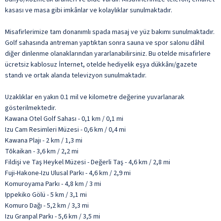
kasası ve masa gibi imkânlar ve kolaylıklar sunulmaktadır.
Misafirlerimize tam donanımlı spada masaj ve yüz bakımı sunulmaktadır.
Golf sahasında antreman yaptıktan sonra sauna ve spor salonu dâhil
diğer dinlenme olanaklarından yararlanabilirsiniz. Bu otelde misafirlere
ücretsiz kablosuz İnternet, otelde hediyelik eşya dükkânı/gazete
standı ve ortak alanda televizyon sunulmaktadır.
Uzaklıklar en yakın 0.1 mil ve kilometre değerine yuvarlanarak
gösterilmektedir.
Kawana Otel Golf Sahası - 0,1 km / 0,1 mi
Izu Cam Resimleri Müzesi - 0,6 km / 0,4 mi
Kawana Plajı - 2 km / 1,3 mi
Tōkaikan - 3,6 km / 2,2 mi
Fildişi ve Taş Heykel Müzesi - Değerli Taş - 4,6 km / 2,8 mi
Fuji-Hakone-Izu Ulusal Parkı - 4,6 km / 2,9 mi
Komuroyama Parkı - 4,8 km / 3 mi
Ippekiko Gölü - 5 km / 3,1 mi
Komuro Dağı - 5,2 km / 3,3 mi
Izu Granpal Parkı - 5,6 km / 3,5 mi