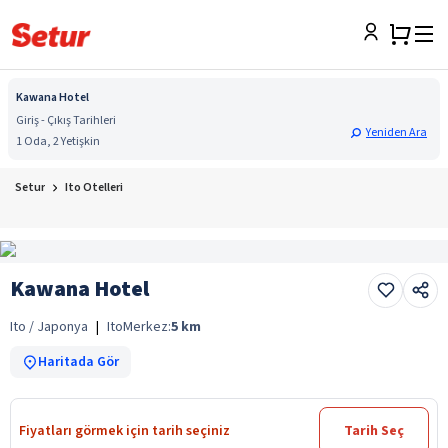
Kawana Hotel
Giriş - Çıkış Tarihleri
Yeniden Ara
1 Oda, 2 Yetişkin
Setur
Ito Otelleri
Kawana Hotel
Ito / Japonya
|
Ito
Merkez:
5
km
Haritada Gör
Fiyatları görmek için tarih seçiniz
Tarih Seç