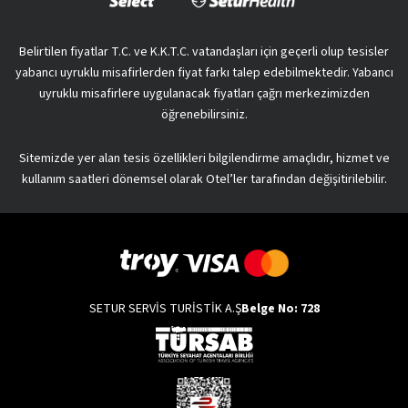
Belirtilen fiyatlar T.C. ve K.K.T.C. vatandaşları için geçerli olup tesisler
yabancı uyruklu misafirlerden fiyat farkı talep edebilmektedir. Yabancı
uyruklu misafirlere uygulanacak fiyatları çağrı merkezimizden
öğrenebilirsiniz.
Sitemizde yer alan tesis özellikleri bilgilendirme amaçlıdır, hizmet ve
kullanım saatleri dönemsel olarak Otel’ler tarafından değişitirilebilir.
SETUR SERVİS TURİSTİK A.Ş
Belge No: 728