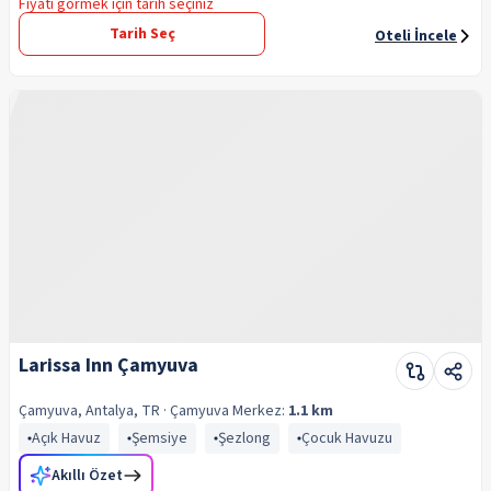
Fiyatı görmek için tarih seçiniz
Tarih Seç
Oteli İncele
Larissa Inn Çamyuva
Çamyuva, Antalya, TR
· Çamyuva
Merkez:
1.1 km
Açık Havuz
Şemsiye
Şezlong
Çocuk Havuzu
Akıllı Özet