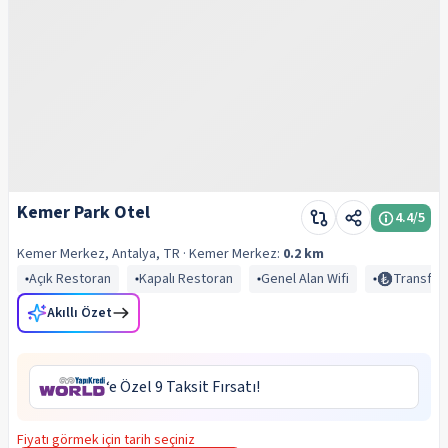
Kemer Park Otel
4.4
/5
Kemer Merkez, Antalya, TR
· Kemer
Merkez:
0.2 km
Açık Restoran
Kapalı Restoran
Genel Alan Wifi
Transfer 
Akıllı Özet
‘e Özel 9 Taksit Fırsatı!
Fiyatı görmek için tarih seçiniz