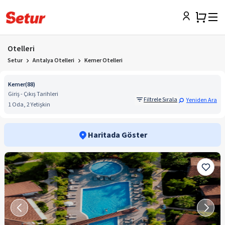
Otelleri
Setur
Antalya Otelleri
Kemer Otelleri
Kemer
(
88
)
Giriş - Çıkış Tarihleri
Filtrele Sırala
Yeniden Ara
1 Oda, 2 Yetişkin
Haritada Göster