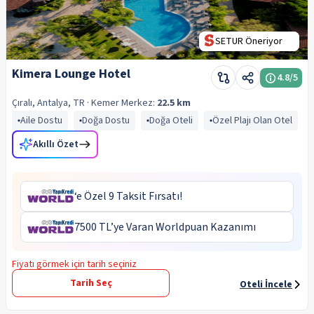
SETUR Öneriyor
Kimera Lounge Hotel
4.8
/5
Çıralı, Antalya, TR
· Kemer
Merkez:
22.5 km
Aile Dostu
Doğa Dostu
Doğa Oteli
Özel Plajı Olan Otel
Akıllı Özet
‘e Özel 9 Taksit Fırsatı!
7500 TL’ye Varan Worldpuan Kazanımı
Fiyatı görmek için tarih seçiniz
Tarih Seç
Oteli İncele