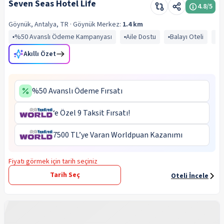
Seven Seas Hotel Life
4.8
/5
Göynük, Antalya, TR
· Göynük
Merkez:
1.4 km
%50 Avanslı Ödeme Kampanyası
Aile Dostu
Balayı Oteli
B
Akıllı Özet
%50 Avanslı Ödeme Fırsatı
‘e Özel 9 Taksit Fırsatı!
7500 TL’ye Varan Worldpuan Kazanımı
Fiyatı görmek için tarih seçiniz
Tarih Seç
Oteli İncele