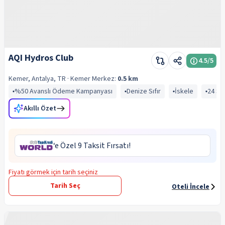
AQI Hydros Club
4.5
/5
Kemer, Antalya, TR
· Kemer
Merkez:
0.5 km
%50 Avanslı Ödeme Kampanyası
Denize Sıfır
İskele
24 Sa
Akıllı Özet
‘e Özel 9 Taksit Fırsatı!
Fiyatı görmek için tarih seçiniz
Tarih Seç
Oteli İncele