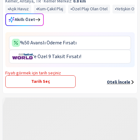
Kemer, Antalya, TR
· Kemer
Merkez:
0.8 km
Açık Havuz
Kum-Çakıl Plaj
Özel Plajı Olan Otel
Yetişkin Otel
Akıllı Özet
%50 Avanslı Ödeme Fırsatı
‘e Özel 9 Taksit Fırsatı!
Fiyatı görmek için tarih seçiniz
Tarih Seç
Oteli İncele