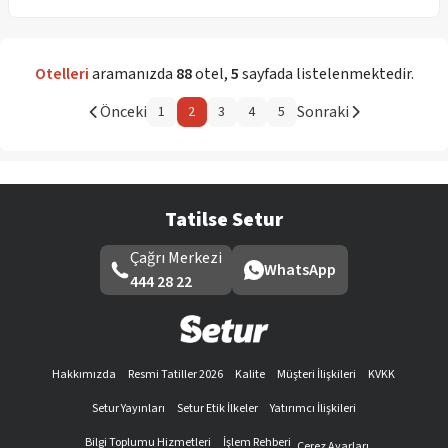
Otelleri
aramanızda
88
otel
,
5
sayfada listelenmektedir.
Önceki
Sonraki
1
2
3
4
5
Tatilse Setur
Çağrı Merkezi
WhatsApp
444 28 22
Hakkımızda
Resmi Tatiller 2026
Kalite
Müşteri İlişkileri
KVKK
Setur Yayınları
Setur Etik İlkeler
Yatırımcı İlişkileri
Bilgi Toplumu Hizmetleri
İşlem Rehberi
Çerez Ayarları