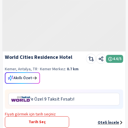
World Cities Residence Hotel
4.6
/5
Kemer, Antalya, TR
· Kemer
Merkez:
0.7 km
Akıllı Özet
‘e Özel 9 Taksit Fırsatı!
Fiyatı görmek için tarih seçiniz
Tarih Seç
Oteli İncele