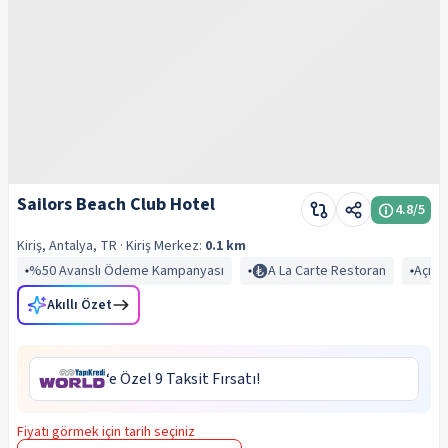
Sailors Beach Club Hotel
4.8
/5
Kiriş, Antalya, TR
· Kiriş
Merkez:
0.1 km
%50 Avanslı Ödeme Kampanyası
A La Carte Restoran
Açık 
Akıllı Özet
‘e Özel 9 Taksit Fırsatı!
Fiyatı görmek için tarih seçiniz