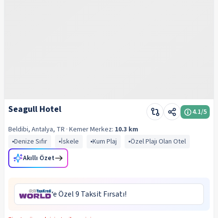
Seagull Hotel
4.1
/5
Beldibi, Antalya, TR
· Kemer
Merkez:
10.3 km
Denize Sıfır
İskele
Kum Plaj
Özel Plajı Olan Otel
Akıllı Özet
‘e Özel 9 Taksit Fırsatı!