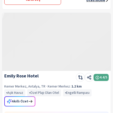
Oteli İncele
Emily Rose Hotel
4.4
/5
Kemer Merkez, Antalya, TR
· Kemer
Merkez:
1.2 km
Açık Havuz
Özel Plajı Olan Otel
Engelli Rampası
Akıllı Özet