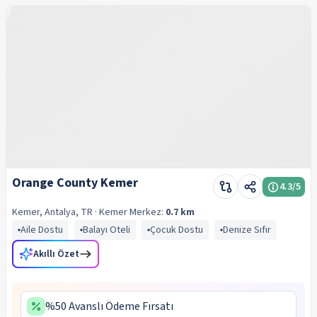
Orange County Kemer
4.3
/5
Kemer, Antalya, TR
· Kemer
Merkez:
0.7 km
Aile Dostu
Balayı Oteli
Çocuk Dostu
Denize Sıfır
Akıllı Özet
%50 Avanslı Ödeme Fırsatı