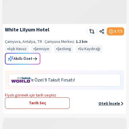
White Lilyum Hotel
3.7
/5
Çamyuva, Antalya, TR
· Çamyuva
Merkez:
1.2 km
Açık Havuz
Şemsiye
Şezlong
Su Kaydırağı
Akıllı Özet
‘e Özel 9 Taksit Fırsatı!
Fiyatı görmek için tarih seçiniz
Tarih Seç
Oteli İncele