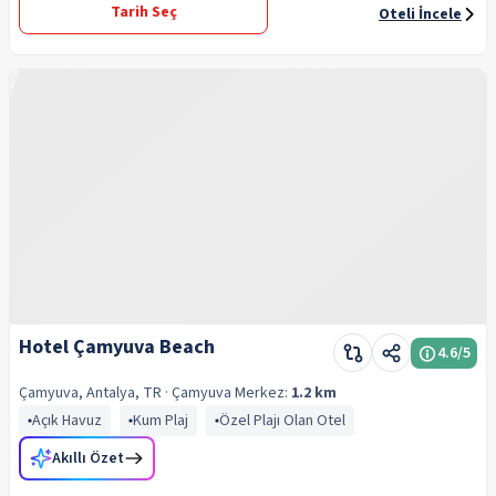
Tarih Seç
Oteli İncele
Hotel Çamyuva Beach
4.6
/5
Çamyuva, Antalya, TR
· Çamyuva
Merkez:
1.2 km
Açık Havuz
Kum Plaj
Özel Plajı Olan Otel
Akıllı Özet