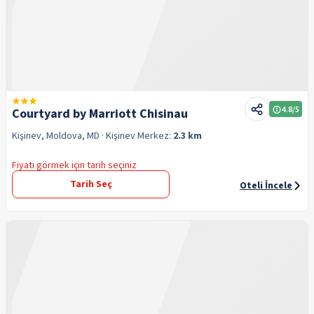
4.8
/5
Courtyard by Marriott Chisinau
Kişinev, Moldova, MD
· Kişinev
Merkez:
2.3 km
Fiyatı görmek için tarih seçiniz
Tarih Seç
Oteli İncele