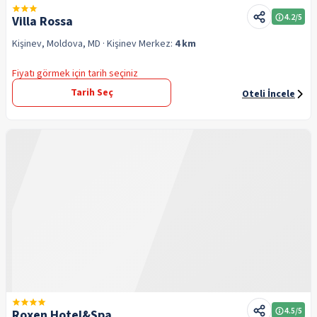
4.2
/5
Villa Rossa
Kişinev, Moldova, MD
· Kişinev
Merkez:
4 km
Fiyatı görmek için tarih seçiniz
Tarih Seç
Oteli İncele
4.5
/5
Roxen Hotel&Spa