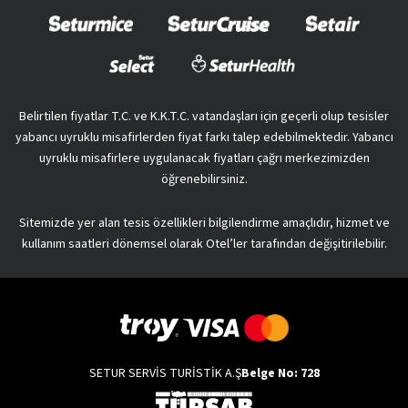
Belirtilen fiyatlar T.C. ve K.K.T.C. vatandaşları için geçerli olup tesisler
yabancı uyruklu misafirlerden fiyat farkı talep edebilmektedir. Yabancı
uyruklu misafirlere uygulanacak fiyatları çağrı merkezimizden
öğrenebilirsiniz.
Sitemizde yer alan tesis özellikleri bilgilendirme amaçlıdır, hizmet ve
kullanım saatleri dönemsel olarak Otel’ler tarafından değişitirilebilir.
SETUR SERVİS TURİSTİK A.Ş
Belge No: 728