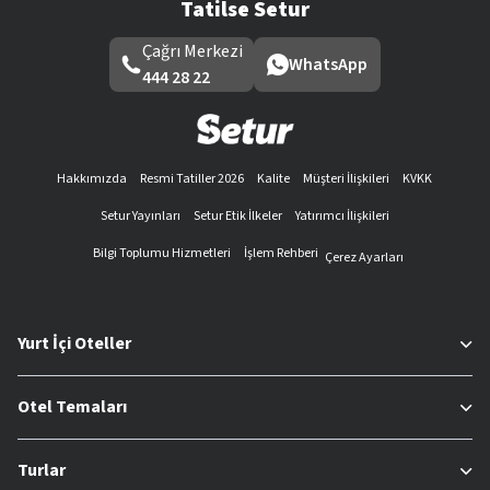
Tatilse Setur
Çağrı Merkezi
WhatsApp
444 28 22
Hakkımızda
Resmi Tatiller 2026
Kalite
Müşteri İlişkileri
KVKK
Setur Yayınları
Setur Etik İlkeler
Yatırımcı İlişkileri
Bilgi Toplumu Hizmetleri
İşlem Rehberi
Çerez Ayarları
Yurt İçi Oteller
Otel Temaları
Turlar