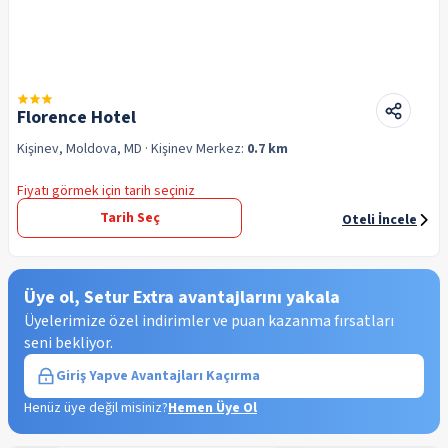
Florence Hotel
Kişinev, Moldova, MD
· Kişinev
Merkez:
0.7 km
Fiyatı görmek için tarih seçiniz
Tarih Seç
Oteli İncele
Üye ol, Setur Extra avantajlarını yakala
Üyelerimize özel indirimler ve puan kazanma fırsatları
seni bekliyor.
Giriş Yap
ve Avantajları Kaçırma
Henüz üye değil misiniz?
Hemen Üye Ol