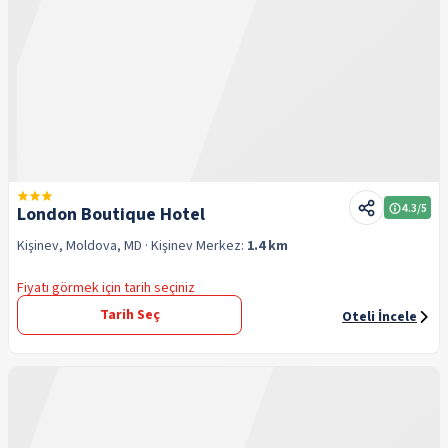
4.3
/5
London Boutique Hotel
Kişinev, Moldova, MD
· Kişinev
Merkez:
1.4 km
Fiyatı görmek için tarih seçiniz
Tarih Seç
Oteli İncele