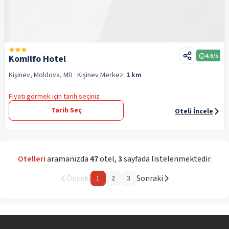
4.6
/5
Komilfo Hotel
Kişinev, Moldova, MD
· Kişinev
Merkez:
1 km
Fiyatı görmek için tarih seçiniz
Tarih Seç
Oteli İncele
Otelleri
aramanızda
47
otel
,
3
sayfada listelenmektedir.
Önceki
Sonraki
1
2
3