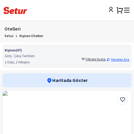
Otelleri
Setur
Kişinev Otelleri
Kişinev
(
47
)
Giriş - Çıkış Tarihleri
Filtrele Sırala
Yeniden Ara
1 Oda, 2 Yetişkin
Haritada Göster