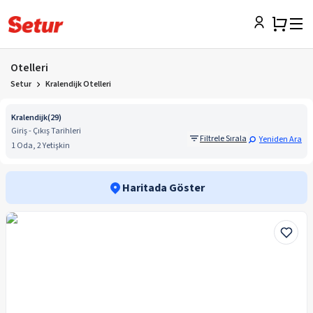
Otelleri
Setur
Kralendijk Otelleri
Kralendijk
(
29
)
Giriş - Çıkış Tarihleri
Filtrele Sırala
Yeniden Ara
1 Oda, 2 Yetişkin
Haritada Göster