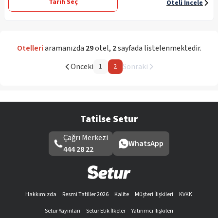
Tarih Seç
Oteli İncele
Otelleri
aramanızda
29
otel
,
2
sayfada listelenmektedir.
Önceki
Sonraki
1
2
Tatilse Setur
Çağrı Merkezi
WhatsApp
444 28 22
Hakkımızda
Resmi Tatiller 2026
Kalite
Müşteri İlişkileri
KVKK
Setur Yayınları
Setur Etik İlkeler
Yatırımcı İlişkileri