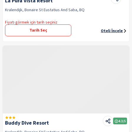
La Pura Vista Resort
Kralendijk, Bonaire St Eustatius And Saba, BQ
Fiyatı görmek için tarih seçiniz
Tarih Seç
Oteli İncele
4.3
/5
Buddy Dive Resort