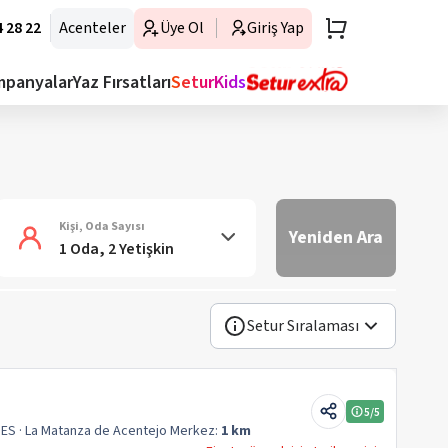
 28 22
Acenteler
Üye Ol
Giriş Yap
mpanyalar
Yaz Fırsatları
SeturKids
Kişi, Oda Sayısı
Yeniden Ara
1 Oda, 2 Yetişkin
Setur Sıralaması
5
/5
 ES
· La Matanza de Acentejo
Merkez:
1 km