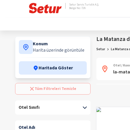
Setur Servis Turistik A.Ş.
Belge No: 728
La Matanza de
Konum
Setur
La Matanza d
Harita üzerinde görüntüle
Otel / Ko
Haritada Göster
Tüm Filtreleri Temizle
Otel Sınıfı
Otel Adı