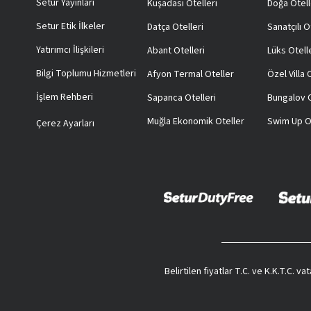
Setur Yayınları
Kuşadası Otelleri
Doğa Otell
Setur Etik İlkeler
Datça Otelleri
Sanatçılı O
Yatırımcı İlişkileri
Abant Otelleri
Lüks Otell
Bilgi Toplumu Hizmetleri
Afyon Termal Oteller
Özel Villa
İşlem Rehberi
Sapanca Otelleri
Bungalov O
Muğla Ekonomik Oteller
Swim Up O
Çerez Ayarları
Belirtilen fiyatlar T.C. ve K.K.T.C. 