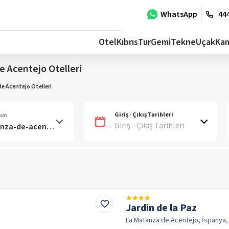
WhatsApp
444
Otel
Kıbrıs
Tur
Gemi
Tekne
Uçak
Ka
 Acentejo Otelleri
e Acentejo Otelleri
Giriş - Çıkış Tarihleri
num
Giriş - Çıkış Tarihleri
Jardin de la Paz
La Matanza de Acentejo, İspanya,