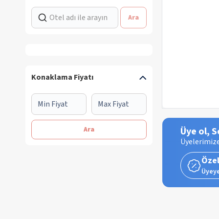
Ara
Konaklama Fiyatı
Ara
Üye ol, S
Üyelerimize
Özel
Üyeye