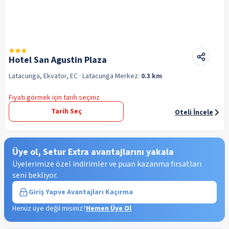
Hotel San Agustin Plaza
Latacunga, Ekvator, EC
· Latacunga
Merkez:
0.3 km
Fiyatı görmek için tarih seçiniz
Tarih Seç
Oteli İncele
Üye ol, Setur Extra avantajlarını yakala
Üyelerimize özel indirimler ve puan kazanma fırsatları
seni bekliyor.
Giriş Yap
ve Avantajları Kaçırma
Henüz üye değil misiniz?
Hemen Üye Ol