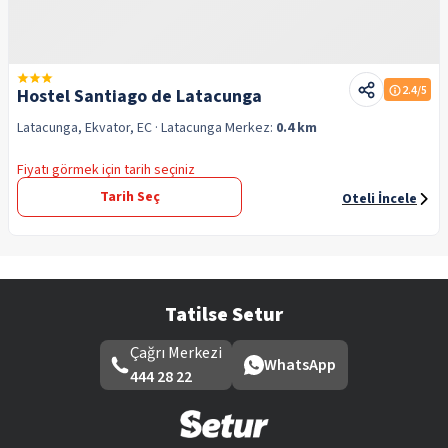
2.4
/5
Hostel Santiago de Latacunga
Latacunga, Ekvator, EC
· Latacunga
Merkez:
0.4 km
Fiyatı görmek için tarih seçiniz
Tarih Seç
Oteli İncele
Tatilse Setur
Çağrı Merkezi
WhatsApp
444 28 22