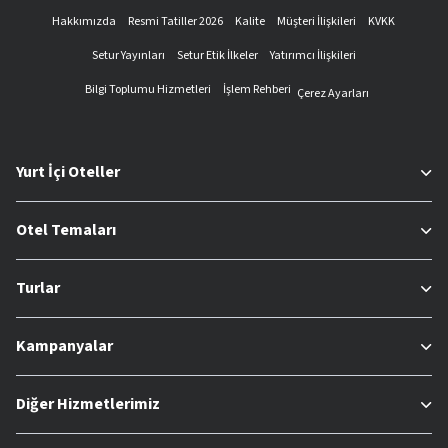
Hakkımızda
Resmi Tatiller 2026
Kalite
Müşteri İlişkileri
KVKK
Setur Yayınları
Setur Etik İlkeler
Yatırımcı İlişkileri
Bilgi Toplumu Hizmetleri
İşlem Rehberi
Çerez Ayarları
Yurt İçi Oteller
Otel Temaları
Turlar
Kampanyalar
Diğer Hizmetlerimiz