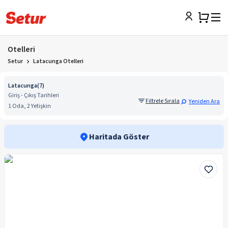
Otelleri
Setur
Latacunga Otelleri
Latacunga
(
7
)
Giriş - Çıkış Tarihleri
Filtrele Sırala
Yeniden Ara
1 Oda, 2 Yetişkin
Haritada Göster