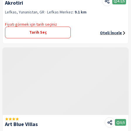
4.1
/5
Akrotiri
Lefkas, Yunanistan, GR
· Lefkas
Merkez:
9.1 km
Fiyatı görmek için tarih seçiniz
Tarih Seç
Oteli İncele
5
/5
Art Blue Villas