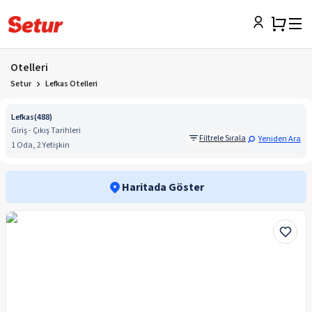
Otelleri
Setur
Lefkas Otelleri
Lefkas
(
488
)
Giriş - Çıkış Tarihleri
Filtrele Sırala
Yeniden Ara
1 Oda, 2 Yetişkin
Haritada Göster