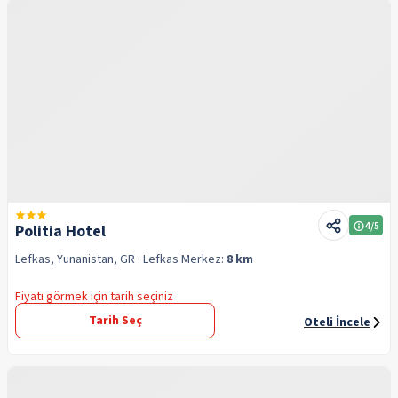
4
/5
Politia Hotel
Lefkas, Yunanistan, GR
· Lefkas
Merkez:
8 km
Fiyatı görmek için tarih seçiniz
Tarih Seç
Oteli İncele