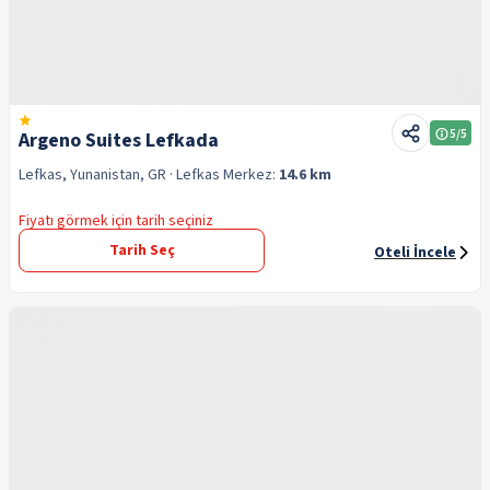
5
/5
Argeno Suites Lefkada
Lefkas, Yunanistan, GR
· Lefkas
Merkez:
14.6 km
Fiyatı görmek için tarih seçiniz
Tarih Seç
Oteli İncele