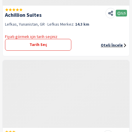
5
/5
Achillion Suites
Lefkas, Yunanistan, GR
· Lefkas
Merkez:
14.3 km
Fiyatı görmek için tarih seçiniz
Tarih Seç
Oteli İncele