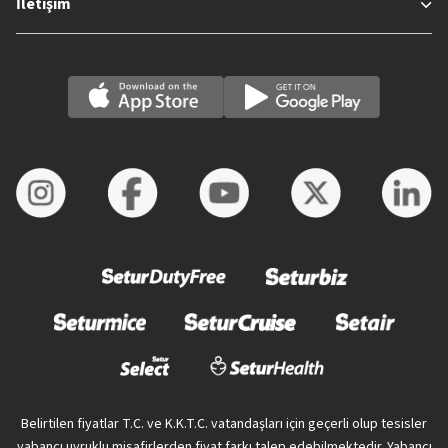
İletişim
Belirtilen fiyatlar T.C. ve K.K.T.C. vatandaşları için geçerli olup tesisler
yabancı uyruklu misafirlerden fiyat farkı talep edebilmektedir. Yabancı