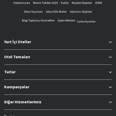
Hakkımızda
Resmi Tatiller 2026
Kalite
Müşteri İlişkileri
KVKK
Setur Yayınları
Setur Etik İlkeler
Yatırımcı İlişkileri
Bilgi Toplumu Hizmetleri
İşlem Rehberi
Çerez Ayarları
Yurt İçi Oteller
Otel Temaları
Turlar
Kampanyalar
Diğer Hizmetlerimiz