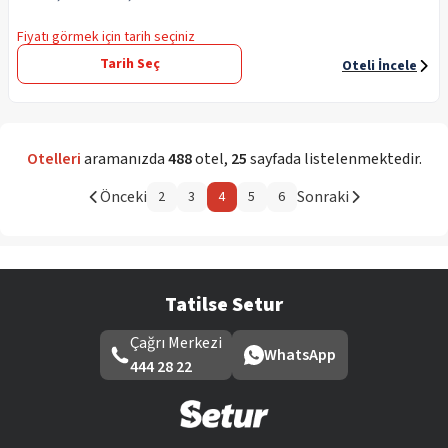
Fiyatı görmek için tarih seçiniz
Tarih Seç
Oteli İncele
Otelleri
aramanızda
488
otel
,
25
sayfada listelenmektedir.
Önceki
Sonraki
2
3
4
5
6
Tatilse Setur
Çağrı Merkezi
WhatsApp
444 28 22