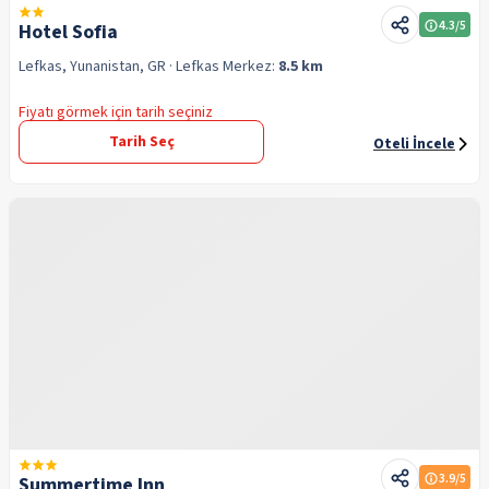
4.3
/5
Hotel Sofia
Lefkas, Yunanistan, GR
· Lefkas
Merkez:
8.5 km
Fiyatı görmek için tarih seçiniz
Tarih Seç
Oteli İncele
3.9
/5
Summertime Inn