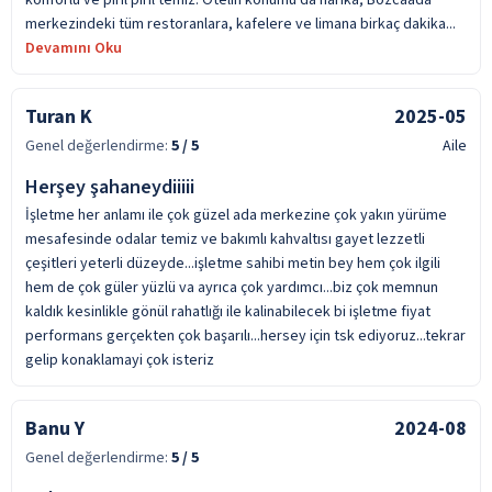
merkezindeki tüm restoranlara, kafelere ve limana birkaç dakika...
Devamını Oku
Turan K
2025-05
Genel değerlendirme:
5
/ 5
Aile
Herşey şahaneydiiiii
İşletme her anlamı ile çok güzel ada merkezine çok yakın yürüme
mesafesinde odalar temiz ve bakımlı kahvaltısı gayet lezzetli
çeşitleri yeterli düzeyde...işletme sahibi metin bey hem çok ilgili
hem de çok güler yüzlü va ayrıca çok yardımcı...biz çok memnun
kaldık kesinlikle gönül rahatlığı ile kalinabilecek bi işletme fiyat
performans gerçekten çok başarılı...hersey için tsk ediyoruz...tekrar
gelip konaklamayi çok isteriz
Banu Y
2024-08
Genel değerlendirme:
5
/ 5