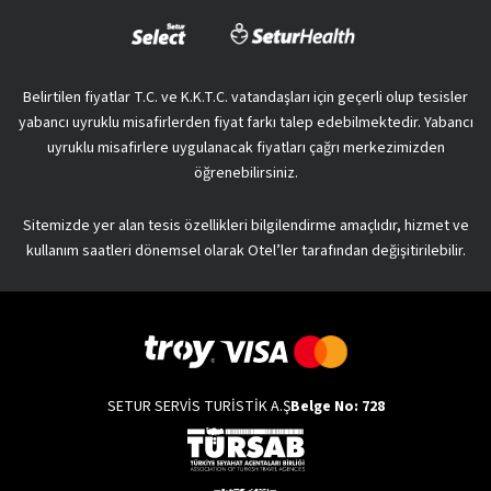
Belirtilen fiyatlar T.C. ve K.K.T.C. vatandaşları için geçerli olup tesisler
yabancı uyruklu misafirlerden fiyat farkı talep edebilmektedir. Yabancı
uyruklu misafirlere uygulanacak fiyatları çağrı merkezimizden
öğrenebilirsiniz.
Sitemizde yer alan tesis özellikleri bilgilendirme amaçlıdır, hizmet ve
kullanım saatleri dönemsel olarak Otel’ler tarafından değişitirilebilir.
SETUR SERVİS TURİSTİK A.Ş
Belge No: 728