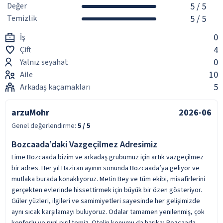
Değer
5
/ 5
Temizlik
5
/ 5
0
İş
4
Çift
0
Yalnız seyahat
10
Aile
5
Arkadaş kaçamakları
arzuMohr
2026-06
Genel değerlendirme:
5
/ 5
Bozcaada’daki Vazgeçilmez Adresimiz
Lime Bozcaada bizim ve arkadaş grubumuz için artık vazgeçilmez
bir adres. Her yıl Haziran ayının sonunda Bozcaada’ya geliyor ve
mutlaka burada konaklıyoruz. Metin Bey ve tüm ekibi, misafirlerini
gerçekten evlerinde hissettirmek için büyük bir özen gösteriyor.
Güler yüzleri, ilgileri ve samimiyetleri sayesinde her gelişimizde
aynı sıcak karşılamayı buluyoruz. Odalar tamamen yenilenmiş, çok
konforlu ve pırıl pırıl temiz. Otelin konumu da harika; Bozcaada