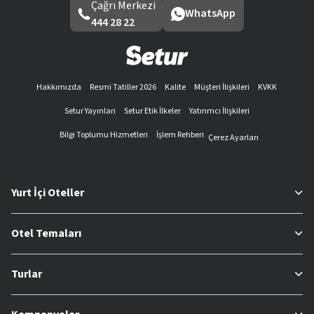
Çağrı Merkezi
WhatsApp
444 28 22
Hakkımızda
Resmi Tatiller 2026
Kalite
Müşteri İlişkileri
KVKK
Setur Yayınları
Setur Etik İlkeler
Yatırımcı İlişkileri
Bilgi Toplumu Hizmetleri
İşlem Rehberi
Çerez Ayarları
Yurt İçi Oteller
Otel Temaları
Turlar