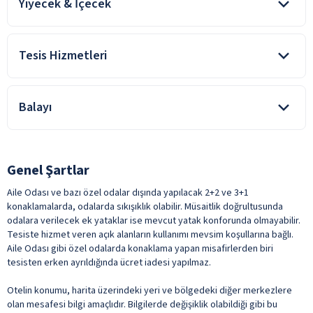
Yiyecek & İçecek
Oda kahvaltı konaklamalarda, kahvaltı konsepte dahildir. Tesiste
alınan diğer yiyecek ve içecekler ücretlidir.
Tesis Hizmetleri
Açık Restoran
Yerli Alkollü İçecek
Sigara İçme Alanı
ile belirtilen özellikler ücretlidir.
Balayı
Wifi
ile belirtilen özellikler ücretlidir.
Oda süslemesi ve şarap ikramı
Genel Şartlar
Aile Odası ve bazı özel odalar dışında yapılacak 2+2 ve 3+1
konaklamalarda, odalarda sıkışıklık olabilir. Müsaitlik doğrultusunda
odalara verilecek ek yataklar ise mevcut yatak konforunda olmayabilir.
Tesiste hizmet veren açık alanların kullanımı mevsim koşullarına bağlı.
Aile Odası gibi özel odalarda konaklama yapan misafirlerden biri
tesisten erken ayrıldığında ücret iadesi yapılmaz.
Otelin konumu, harita üzerindeki yeri ve bölgedeki diğer merkezlere
olan mesafesi bilgi amaçlıdır. Bilgilerde değişiklik olabildiği gibi bu