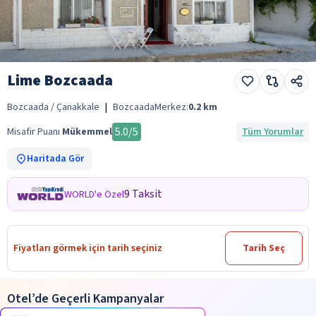
Lime Bozcaada
Bozcaada / Çanakkale
|
Bozcaada
Merkez:
0.2
km
5.0
/5
Misafir Puanı
Mükemmel
Tüm Yorumlar
Haritada Gör
9 Taksit
WORLD'e Özel
Fiyatları görmek için tarih seçiniz
Tarih Seç
Otel’de Geçerli Kampanyalar