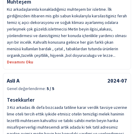
Muhteşem
Kiz arkadaşlarımla konakladığımiz muhteşem bir isletme. İlk
girdiğinizden itibaren mis gibi sabun kokularıyla karsilastiginiz ferah
temiz iç açıcı dekorasyonu ve soğuk kliması ayarlanmış odalara
yerleşmek çok güzeldi.isletmecisi Metin beyin ilgisi,alakasi,
yönlendirmesi ve danistigimiz her konuda içtenlikle yardımcı olması
ayrı bir incelik. Kahvaltı konusuna gelince her gün farklı çıkan
menüsü kullanılan bardak , çatal , tabaklardan tutunda ürünlerin
organik,tazelik çeşitlilik, hijyenik ,bol doyuruculugu ve lezze...
Devamını Oku
Asli A
2024-07
Genel değerlendirme:
5
/ 5
Tesekkurler
3 Kiz arkadas ilk defa bozcaada tatiline karar verdik tavsiye uzerine
lime oteli tercih ettik iyikide etmisiz otelin temizligi melek hanimin
lezettli muhtesem kahvaltisi ve tabiki sahibi metin beyin harika
misafirperverligi muhtesemdi artik adada ki tek tatil adresimiz
pardon evimiz metin beyin her konudaki yardimi ve yonlendirmesi