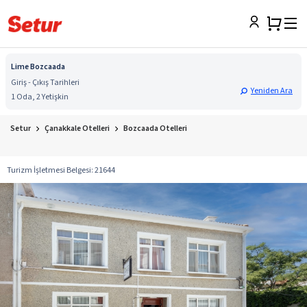
Lime Bozcaada
Giriş - Çıkış Tarihleri
Yeniden Ara
1 Oda, 2 Yetişkin
Setur
Çanakkale Otelleri
Bozcaada Otelleri
Turizm İşletmesi Belgesi
:
21644