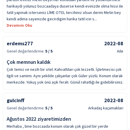
harikaydi yolunuz bozcaadaya duserse kendi evinizde olma hissi ile
tatil yapmak isterseniz LİME OTEL tercihiniz olsun derim Metin bey
kendi adima sayenizde gecirdigim harika tatil icin s...
Devamını Oku
erdems277
2022-08
Genel değerlendirme:
5
/ 5
Aile
Çok memnun kaldık
Çok temiz ve nezih bir otel. Kahvaltıları çok lezzetli. İşletmecisi çok
ilgili ve samimi. Aynı şekilde çalışanlar çok Güler yüzlü. Konum olarak
merkezde. Yokuş yok önü açık ferah. Gönül rahatlığı ile gidebilirsiniz.
gulcinff
2022-08
Genel değerlendirme:
5
/ 5
Arkadaş kaçamakları
Ağustos 2022 ziyaretimizden
Merhaba , lime bozcaada konum olarak çok güzel bir yerde