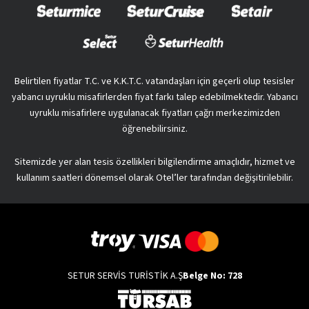
Belirtilen fiyatlar T.C. ve K.K.T.C. vatandaşları için geçerli olup tesisler
yabancı uyruklu misafirlerden fiyat farkı talep edebilmektedir. Yabancı
uyruklu misafirlere uygulanacak fiyatları çağrı merkezimizden
öğrenebilirsiniz.
Sitemizde yer alan tesis özellikleri bilgilendirme amaçlıdır, hizmet ve
kullanım saatleri dönemsel olarak Otel’ler tarafından değişitirilebilir.
SETUR SERVİS TURİSTİK A.Ş
Belge No: 728