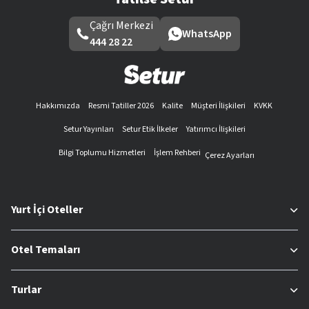
Çağrı Merkezi
WhatsApp
444 28 22
Hakkımızda
Resmi Tatiller 2026
Kalite
Müşteri İlişkileri
KVKK
Setur Yayınları
Setur Etik İlkeler
Yatırımcı İlişkileri
Bilgi Toplumu Hizmetleri
İşlem Rehberi
Çerez Ayarları
Yurt İçi Oteller
Otel Temaları
Turlar