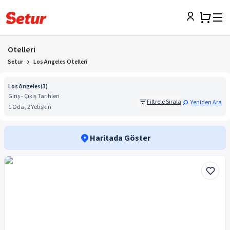
Otelleri
Setur
Los Angeles Otelleri
Los Angeles
(
3
)
Giriş - Çıkış Tarihleri
Filtrele Sırala
Yeniden Ara
1 Oda, 2 Yetişkin
Haritada Göster