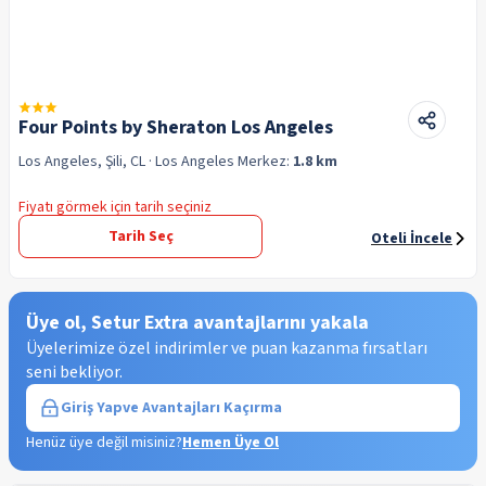
Four Points by Sheraton Los Angeles
Los Angeles, Şili, CL
· Los Angeles
Merkez:
1.8 km
Fiyatı görmek için tarih seçiniz
Tarih Seç
Oteli İncele
Üye ol, Setur Extra avantajlarını yakala
Üyelerimize özel indirimler ve puan kazanma fırsatları
seni bekliyor.
Giriş Yap
ve Avantajları Kaçırma
Henüz üye değil misiniz?
Hemen Üye Ol