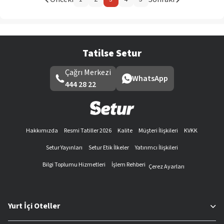
Tatilse Setur
Çağrı Merkezi
WhatsApp
444 28 22
Hakkımızda
Resmi Tatiller 2026
Kalite
Müşteri İlişkileri
KVKK
Setur Yayınları
Setur Etik İlkeler
Yatırımcı İlişkileri
Bilgi Toplumu Hizmetleri
İşlem Rehberi
Çerez Ayarları
Yurt İçi Oteller