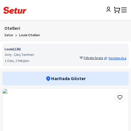
Otelleri
Setur
Loule Otelleri
Loule
(
126
)
Giriş - Çıkış Tarihleri
Filtrele Sırala
Yeniden Ara
1 Oda, 2 Yetişkin
Haritada Göster