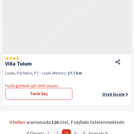
Villa Tulum
Loule, Portekiz, PT
· Loule
Merkez:
17.7 km
Fiyatı görmek için tarih seçiniz
Tarih Seç
Oteli İncele
Otelleri
aramanızda
126
otel
,
7
sayfada listelenmektedir.
Önceki
Sonraki
1
2
3
4
5