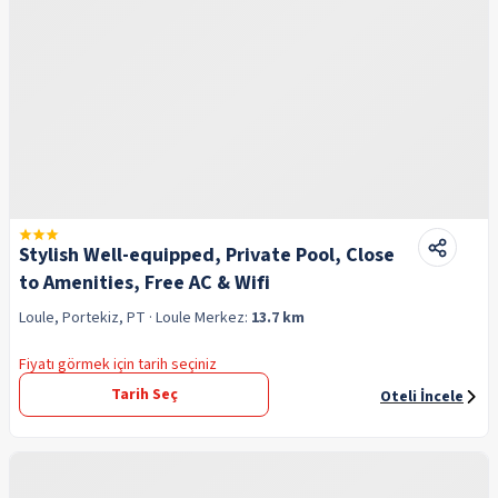
Stylish Well-equipped, Private Pool, Close
to Amenities, Free AC & Wifi
Loule, Portekiz, PT
· Loule
Merkez:
13.7 km
Fiyatı görmek için tarih seçiniz
Tarih Seç
Oteli İncele