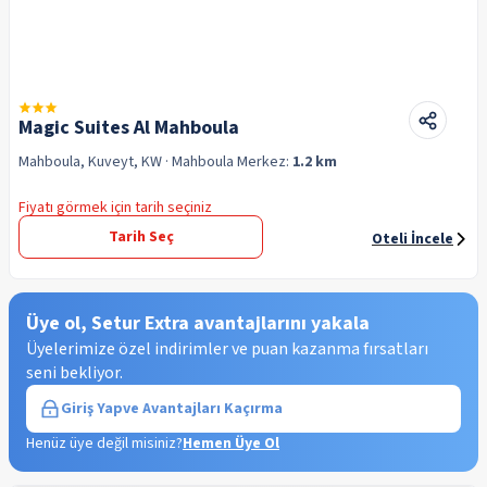
Magic Suites Al Mahboula
Mahboula, Kuveyt, KW
· Mahboula
Merkez:
1.2 km
Fiyatı görmek için tarih seçiniz
Tarih Seç
Oteli İncele
Üye ol, Setur Extra avantajlarını yakala
Üyelerimize özel indirimler ve puan kazanma fırsatları
seni bekliyor.
Giriş Yap
ve Avantajları Kaçırma
Henüz üye değil misiniz?
Hemen Üye Ol