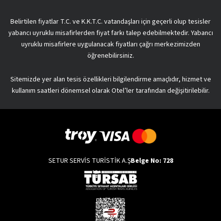
Belirtilen fiyatlar T.C. ve K.K.T.C. vatandaşları için geçerli olup tesisler
yabancı uyruklu misafirlerden fiyat farkı talep edebilmektedir. Yabancı
uyruklu misafirlere uygulanacak fiyatları çağrı merkezimizden
öğrenebilirsiniz.
Sitemizde yer alan tesis özellikleri bilgilendirme amaçlıdır, hizmet ve
kullanım saatleri dönemsel olarak Otel’ler tarafından değişitirilebilir.
SETUR SERVİS TURİSTİK A.Ş
Belge No: 728