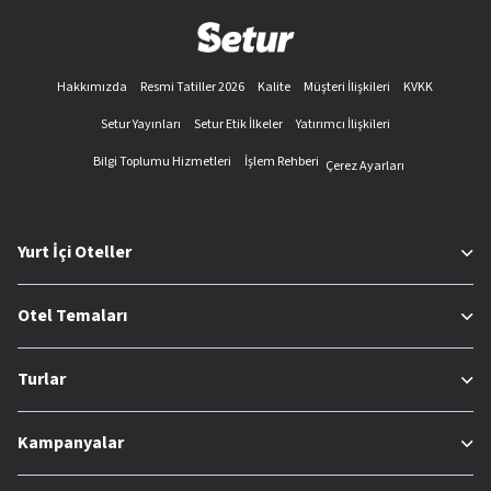
Hakkımızda
Resmi Tatiller 2026
Kalite
Müşteri İlişkileri
KVKK
Setur Yayınları
Setur Etik İlkeler
Yatırımcı İlişkileri
Bilgi Toplumu Hizmetleri
İşlem Rehberi
Çerez Ayarları
Yurt İçi Oteller
Otel Temaları
Turlar
Kampanyalar