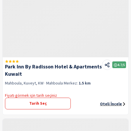
4.7
/5
Park Inn By Radisson Hotel & Apartments
Kuwait
Mahboula, Kuveyt, KW
· Mahboula
Merkez:
1.5 km
Fiyatı görmek için tarih seçiniz
Tarih Seç
Oteli İncele