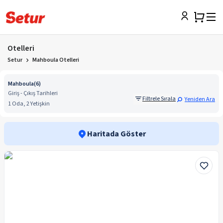
Otelleri
Setur
Mahboula Otelleri
Mahboula
(
6
)
Giriş - Çıkış Tarihleri
Filtrele Sırala
Yeniden Ara
1 Oda, 2 Yetişkin
Haritada Göster