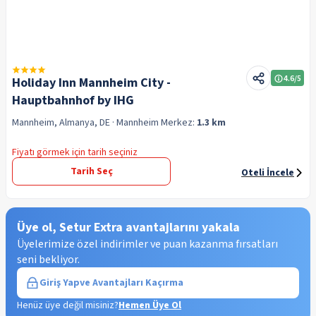
4.6
/5
Holiday Inn Mannheim City -
Hauptbahnhof by IHG
Mannheim, Almanya, DE
· Mannheim
Merkez:
1.3 km
Fiyatı görmek için tarih seçiniz
Tarih Seç
Oteli İncele
Üye ol, Setur Extra avantajlarını yakala
Üyelerimize özel indirimler ve puan kazanma fırsatları
seni bekliyor.
Giriş Yap
ve Avantajları Kaçırma
Henüz üye değil misiniz?
Hemen Üye Ol