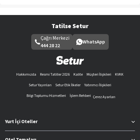
Tatilse Setur
Çağrı Merkezi
WhatsApp
444 28 22
Hakkımızda
Resmi Tatiller 2026
Kalite
Müşteri İlişkileri
KVKK
Setur Yayınları
Setur Etik İlkeler
Yatırımcı İlişkileri
Bilgi Toplumu Hizmetleri
İşlem Rehberi
Çerez Ayarları
Yurt İçi Oteller
Otel Temaları