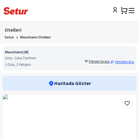
Otelleri
Setur
Mannheim Otelleri
Mannheim
(
28
)
Giriş - Çıkış Tarihleri
Filtrele Sırala
Yeniden Ara
1 Oda, 2 Yetişkin
Haritada Göster