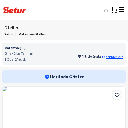
Otelleri
Setur
Matemwe Otelleri
Matemwe
(
38
)
Giriş - Çıkış Tarihleri
Filtrele Sırala
Yeniden Ara
1 Oda, 2 Yetişkin
Haritada Göster