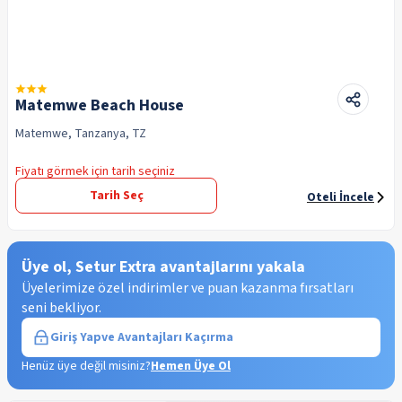
Matemwe Beach House
Matemwe, Tanzanya, TZ
Fiyatı görmek için tarih seçiniz
Tarih Seç
Oteli İncele
Üye ol, Setur Extra avantajlarını yakala
Üyelerimize özel indirimler ve puan kazanma fırsatları
seni bekliyor.
Giriş Yap
ve Avantajları Kaçırma
Henüz üye değil misiniz?
Hemen Üye Ol