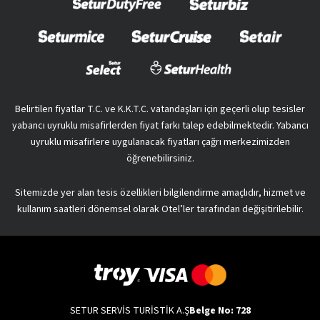
Belirtilen fiyatlar T.C. ve K.K.T.C. vatandaşları için geçerli olup tesisler
yabancı uyruklu misafirlerden fiyat farkı talep edebilmektedir. Yabancı
uyruklu misafirlere uygulanacak fiyatları çağrı merkezimizden
öğrenebilirsiniz.
Sitemizde yer alan tesis özellikleri bilgilendirme amaçlıdır, hizmet ve
kullanım saatleri dönemsel olarak Otel’ler tarafından değişitirilebilir.
SETUR SERVİS TURİSTİK A.Ş
Belge No: 728