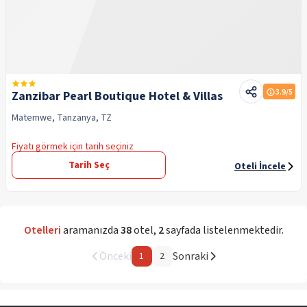
3.9
/5
Zanzibar Pearl Boutique Hotel & Villas
Matemwe, Tanzanya, TZ
Fiyatı görmek için tarih seçiniz
Tarih Seç
Oteli İncele
Otelleri
aramanızda
38
otel
,
2
sayfada listelenmektedir.
Önceki
Sonraki
1
2