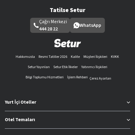
Tatilse Setur
Çağrı Merkezi
WhatsApp
444 28 22
Hakkımızda
Resmi Tatiller 2026
Kalite
Müşteri İlişkileri
KVKK
Setur Yayınları
Setur Etik İlkeler
Yatırımcı İlişkileri
Bilgi Toplumu Hizmetleri
İşlem Rehberi
Çerez Ayarları
Yurt İçi Oteller
Otel Temaları