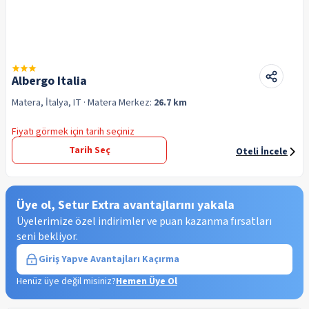
Albergo Italia
Matera, İtalya, IT
· Matera
Merkez:
26.7 km
Fiyatı görmek için tarih seçiniz
Tarih Seç
Oteli İncele
Üye ol, Setur Extra avantajlarını yakala
Üyelerimize özel indirimler ve puan kazanma fırsatları
seni bekliyor.
Giriş Yap
ve Avantajları Kaçırma
Henüz üye değil misiniz?
Hemen Üye Ol