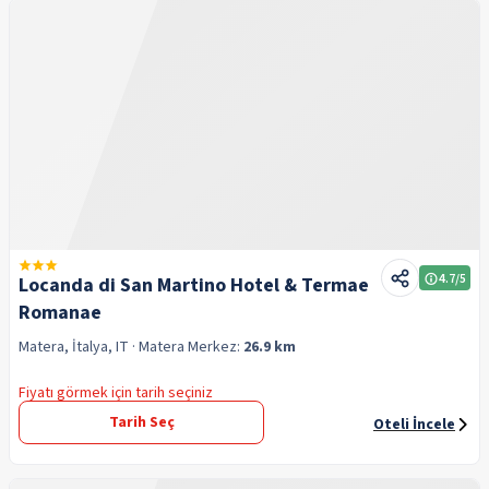
4.7
/5
Locanda di San Martino Hotel & Termae
Romanae
Matera, İtalya, IT
· Matera
Merkez:
26.9 km
Fiyatı görmek için tarih seçiniz
Tarih Seç
Oteli İncele