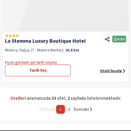
4.9
/5
Lo Stemma Luxury Boutique Hotel
Matera, İtalya, IT
· Matera
Merkez:
26.8 km
Fiyatı görmek için tarih seçiniz
Tarih Seç
Oteli İncele
Otelleri
aramanızda
33
otel
,
2
sayfada listelenmektedir.
Önceki
Sonraki
1
2