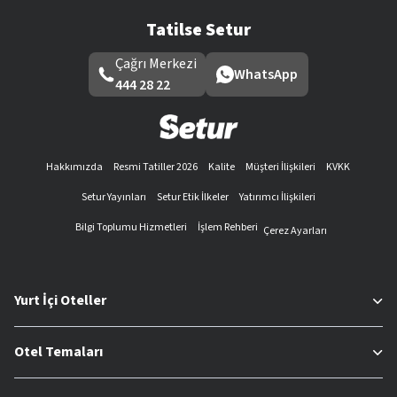
Tatilse Setur
Çağrı Merkezi
WhatsApp
444 28 22
Hakkımızda
Resmi Tatiller 2026
Kalite
Müşteri İlişkileri
KVKK
Setur Yayınları
Setur Etik İlkeler
Yatırımcı İlişkileri
Bilgi Toplumu Hizmetleri
İşlem Rehberi
Çerez Ayarları
Yurt İçi Oteller
Otel Temaları