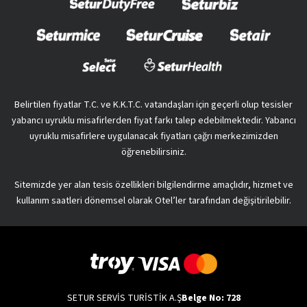
Belirtilen fiyatlar T.C. ve K.K.T.C. vatandaşları için geçerli olup tesisler
yabancı uyruklu misafirlerden fiyat farkı talep edebilmektedir. Yabancı
uyruklu misafirlere uygulanacak fiyatları çağrı merkezimizden
öğrenebilirsiniz.
Sitemizde yer alan tesis özellikleri bilgilendirme amaçlıdır, hizmet ve
kullanım saatleri dönemsel olarak Otel’ler tarafından değişitirilebilir.
SETUR SERVİS TURİSTİK A.Ş
Belge No: 728