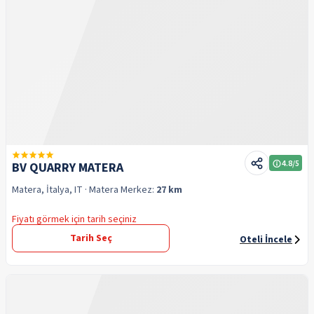
4.8
/5
BV QUARRY MATERA
Matera, İtalya, IT
· Matera
Merkez:
27 km
Fiyatı görmek için tarih seçiniz
Tarih Seç
Oteli İncele