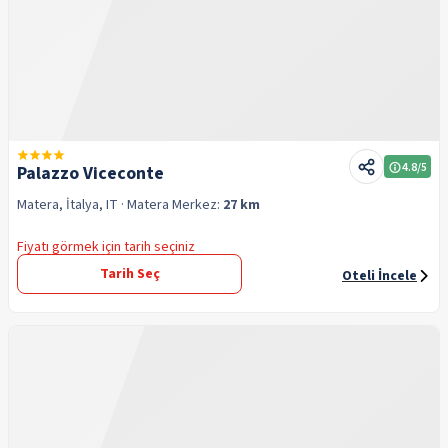
4.8
/5
Palazzo Viceconte
Matera, İtalya, IT
· Matera
Merkez:
27 km
Fiyatı görmek için tarih seçiniz
Tarih Seç
Oteli İncele