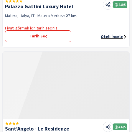
4.8
/5
Palazzo Gattini Luxury Hotel
Matera, İtalya, IT
· Matera
Merkez:
27 km
Fiyatı görmek için tarih seçiniz
Tarih Seç
Oteli İncele
4.6
/5
Sant'Angelo - Le Residenze