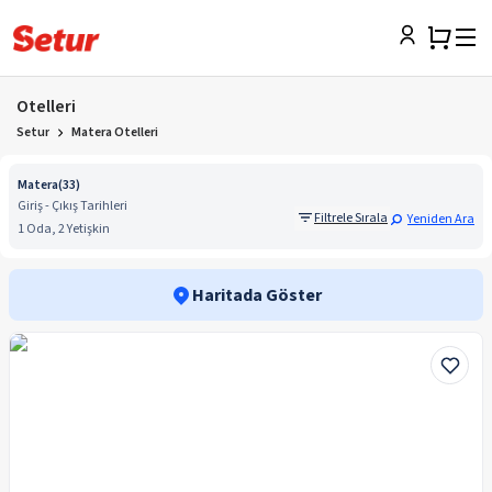
Otelleri
Setur
Matera Otelleri
Matera
(
33
)
Giriş - Çıkış Tarihleri
Filtrele Sırala
Yeniden Ara
1 Oda, 2 Yetişkin
Haritada Göster