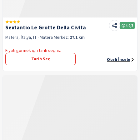
4.9
/5
Sextantio Le Grotte Della Civita
Matera, İtalya, IT
· Matera
Merkez:
27.1 km
Fiyatı görmek için tarih seçiniz
Tarih Seç
Oteli İncele