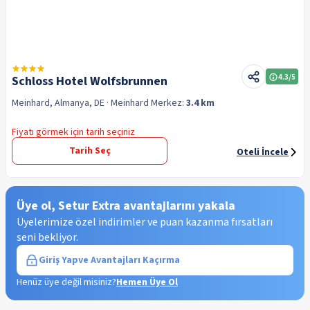
4.3
/5
Schloss Hotel Wolfsbrunnen
Meinhard, Almanya, DE
· Meinhard
Merkez:
3.4 km
Fiyatı görmek için tarih seçiniz
Tarih Seç
Oteli İncele
Üye ol, Setur Extra avantajlarını yakala
Üyelerimize özel indirimler ve puan kazanma fırsatları
seni bekliyor.
Giriş Yap
ve Avantajları Kaçırma
Henüz üye değil misiniz?
Hemen Üye Ol