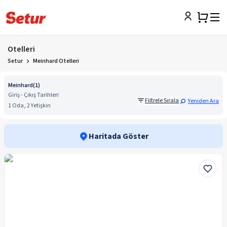
Otelleri
Setur
Meinhard Otelleri
Meinhard
(
1
)
Giriş - Çıkış Tarihleri
Filtrele Sırala
Yeniden Ara
1 Oda, 2 Yetişkin
Haritada Göster