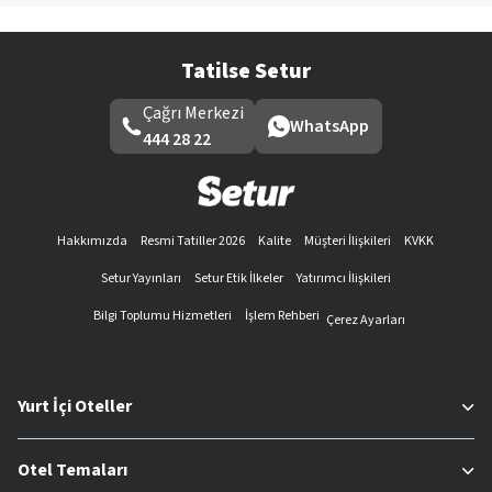
Tatilse Setur
Çağrı Merkezi
WhatsApp
444 28 22
Hakkımızda
Resmi Tatiller 2026
Kalite
Müşteri İlişkileri
KVKK
Setur Yayınları
Setur Etik İlkeler
Yatırımcı İlişkileri
Bilgi Toplumu Hizmetleri
İşlem Rehberi
Çerez Ayarları
Yurt İçi Oteller
Otel Temaları