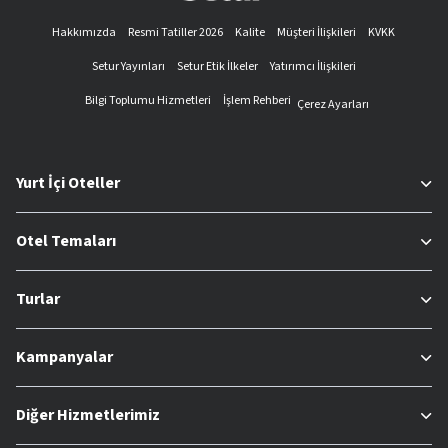
Hakkımızda
Resmi Tatiller 2026
Kalite
Müşteri İlişkileri
KVKK
Setur Yayınları
Setur Etik İlkeler
Yatırımcı İlişkileri
Bilgi Toplumu Hizmetleri
İşlem Rehberi
Çerez Ayarları
Yurt İçi Oteller
Otel Temaları
Turlar
Kampanyalar
Diğer Hizmetlerimiz