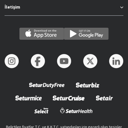
İletişim
Belirtilen fiyatlar T.C. ve K.K.T.C. vatandaşları için geçerli olup tesisler