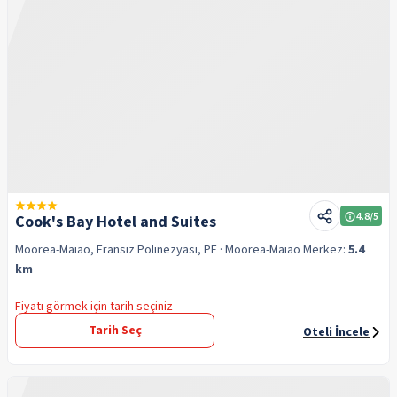
4.8
/5
Cook's Bay Hotel and Suites
Moorea-Maiao, Fransiz Polinezyasi, PF
· Moorea-Maiao
Merkez:
5.4
km
Fiyatı görmek için tarih seçiniz
Tarih Seç
Oteli İncele