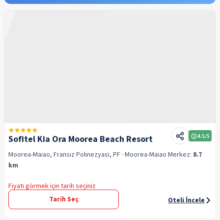
4.5
/5
Sofitel Kia Ora Moorea Beach Resort
Moorea-Maiao, Fransiz Polinezyasi, PF
· Moorea-Maiao
Merkez:
8.7
km
Fiyatı görmek için tarih seçiniz
Tarih Seç
Oteli İncele