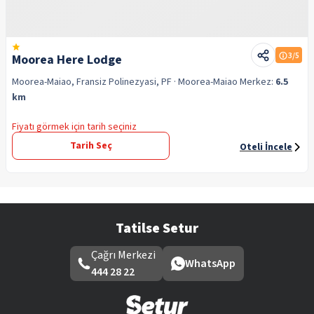
3
/5
Moorea Here Lodge
Moorea-Maiao, Fransiz Polinezyasi, PF
· Moorea-Maiao
Merkez:
6.5
km
Fiyatı görmek için tarih seçiniz
Tarih Seç
Oteli İncele
Tatilse Setur
Çağrı Merkezi
WhatsApp
444 28 22