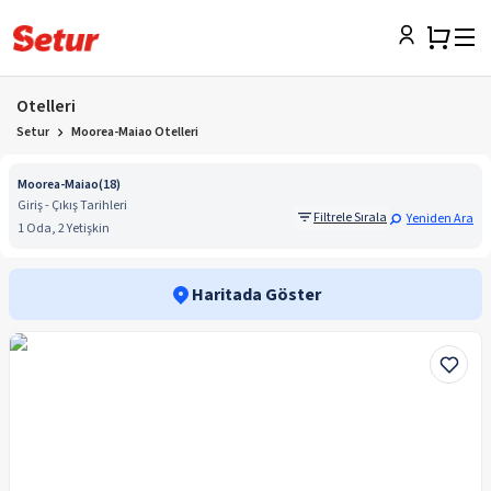
Otelleri
Setur
Moorea-Maiao Otelleri
Moorea-Maiao
(
18
)
Giriş - Çıkış Tarihleri
Filtrele Sırala
Yeniden Ara
1 Oda, 2 Yetişkin
Haritada Göster