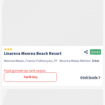
4.8
/5
Linareva Moorea Beach Resort
Moorea-Maiao, Fransiz Polinezyasi, PF
· Moorea-Maiao
Merkez:
5 km
Fiyatı görmek için tarih seçiniz
Tarih Seç
Oteli İncele