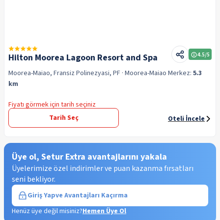
4.5
/5
Hilton Moorea Lagoon Resort and Spa
Moorea-Maiao, Fransiz Polinezyasi, PF
· Moorea-Maiao
Merkez:
5.3
km
Fiyatı görmek için tarih seçiniz
Tarih Seç
Oteli İncele
Üye ol, Setur Extra avantajlarını yakala
Üyelerimize özel indirimler ve puan kazanma fırsatları
seni bekliyor.
Giriş Yap
ve Avantajları Kaçırma
Henüz üye değil misiniz?
Hemen Üye Ol