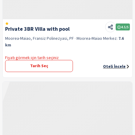
4.5
/5
Private 3BR Villa with pool
Moorea-Maiao, Fransiz Polinezyasi, PF
· Moorea-Maiao
Merkez:
7.6
km
Fiyatı görmek için tarih seçiniz
Tarih Seç
Oteli İncele