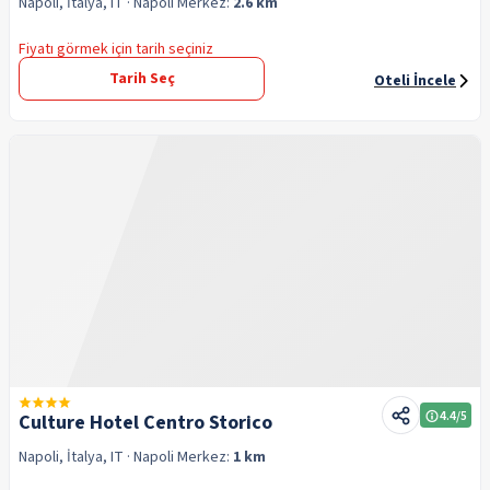
Napoli, İtalya, IT
· Napoli
Merkez:
2.6 km
Fiyatı görmek için tarih seçiniz
Tarih Seç
Oteli İncele
4.4
/5
Culture Hotel Centro Storico
Napoli, İtalya, IT
· Napoli
Merkez:
1 km