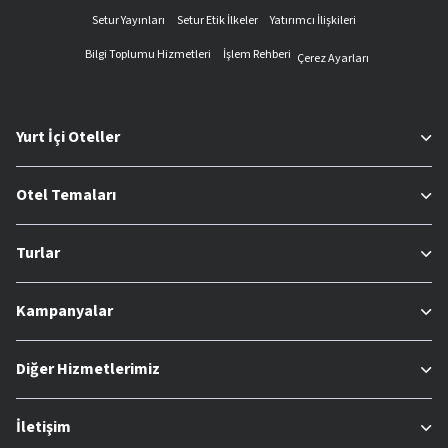
Setur Yayınları
Setur Etik İlkeler
Yatırımcı İlişkileri
Bilgi Toplumu Hizmetleri
İşlem Rehberi
Çerez Ayarları
Yurt İçi Oteller
Otel Temaları
Turlar
Kampanyalar
Diğer Hizmetlerimiz
İletişim