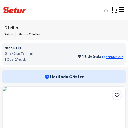
Otelleri
Setur
Napoli Otelleri
Napoli
(
129
)
Giriş - Çıkış Tarihleri
Filtrele Sırala
Yeniden Ara
1 Oda, 2 Yetişkin
Haritada Göster