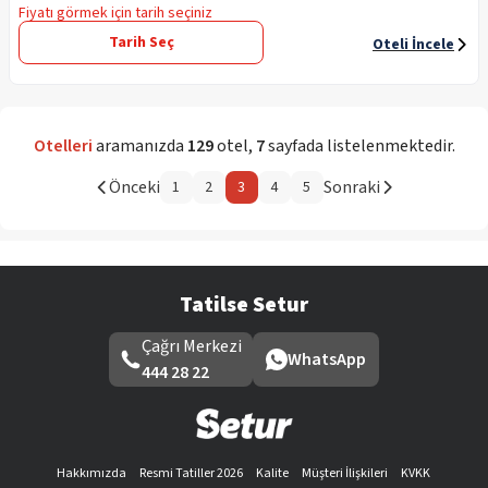
Fiyatı görmek için tarih seçiniz
Tarih Seç
Oteli İncele
Otelleri
aramanızda
129
otel
,
7
sayfada listelenmektedir.
Önceki
Sonraki
1
2
3
4
5
Tatilse Setur
Çağrı Merkezi
WhatsApp
444 28 22
Hakkımızda
Resmi Tatiller 2026
Kalite
Müşteri İlişkileri
KVKK