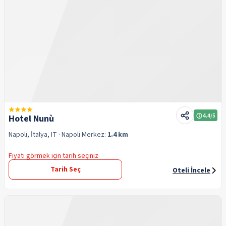
4.4
/5
Hotel Nunù
Napoli, İtalya, IT
· Napoli
Merkez:
1.4 km
Fiyatı görmek için tarih seçiniz
Tarih Seç
Oteli İncele