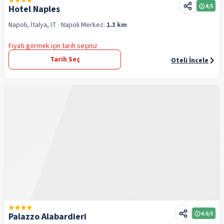
4
/5
Hotel Naples
Napoli, İtalya, IT
· Napoli
Merkez:
1.3 km
Fiyatı görmek için tarih seçiniz
Tarih Seç
Oteli İncele
4.6
/5
Palazzo Alabardieri