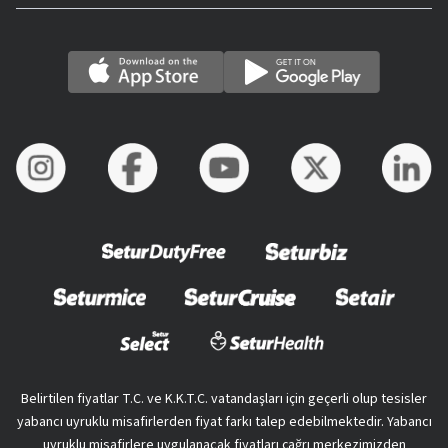
Belirtilen fiyatlar T.C. ve K.K.T.C. vatandaşları için geçerli olup tesisler
yabancı uyruklu misafirlerden fiyat farkı talep edebilmektedir. Yabancı
uyruklu misafirlere uygulanacak fiyatları çağrı merkezimizden