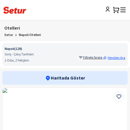
Otelleri
Setur
Napoli Otelleri
Napoli
(
129
)
Giriş - Çıkış Tarihleri
Filtrele Sırala
Yeniden Ara
1 Oda, 2 Yetişkin
Haritada Göster