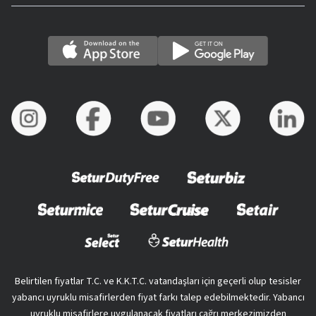
Belirtilen fiyatlar T.C. ve K.K.T.C. vatandaşları için geçerli olup tesisler
yabancı uyruklu misafirlerden fiyat farkı talep edebilmektedir. Yabancı
uyruklu misafirlere uygulanacak fiyatları çağrı merkezimizden