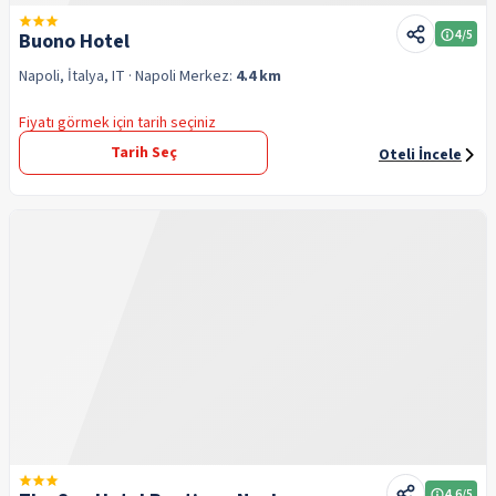
4
/5
Buono Hotel
Napoli, İtalya, IT
· Napoli
Merkez:
4.4 km
Fiyatı görmek için tarih seçiniz
Tarih Seç
Oteli İncele
4.6
/5