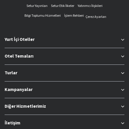
Setur Yayınları
Setur Etik İlkeler
Yatırımcı İlişkileri
Bilgi Toplumu Hizmetleri
İşlem Rehberi
Çerez Ayarları
Yurt İçi Oteller
Otel Temaları
Turlar
Kampanyalar
Diğer Hizmetlerimiz
İletişim