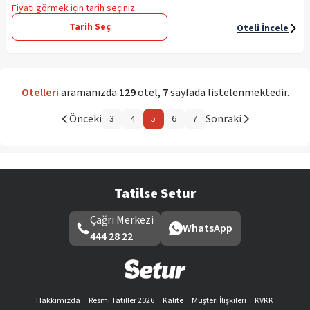
Fiyatı görmek için tarih seçiniz
Tarih Seç
Oteli İncele
Otelleri
aramanızda
129
otel
,
7
sayfada listelenmektedir.
Önceki
Sonraki
3
4
5
6
7
Tatilse Setur
Çağrı Merkezi
WhatsApp
444 28 22
Hakkımızda
Resmi Tatiller 2026
Kalite
Müşteri İlişkileri
KVKK