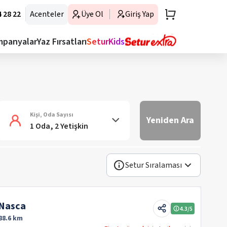
 28 22
Acenteler
Üye Ol
Giriş Yap
mpanyalar
Yaz Fırsatları
SeturKids
Kişi, Oda Sayısı
Yeniden Ara
1 Oda, 2 Yetişkin
Setur Sıralaması
 Nasca
4.3
/5
88.6 km