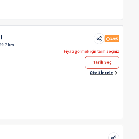
l
3.9
/5
89.7 km
Fiyatı görmek için tarih seçiniz
Tarih Seç
Oteli İncele