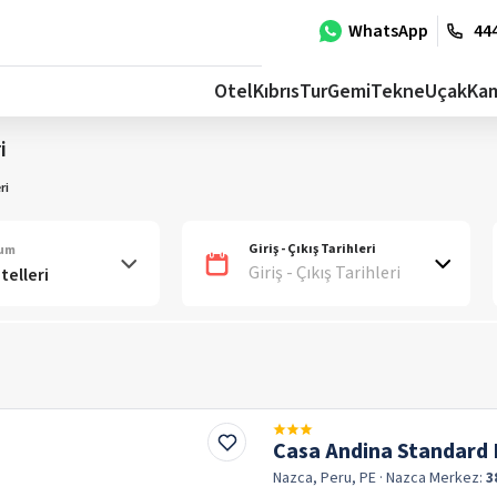
WhatsApp
444
Otel
Kıbrıs
Tur
Gemi
Tekne
Uçak
Ka
i
ri
Giriş - Çıkış Tarihleri
num
Giriş - Çıkış Tarihleri
Casa Andina Standard
Nazca, Peru, PE
· Nazca
Merkez:
3