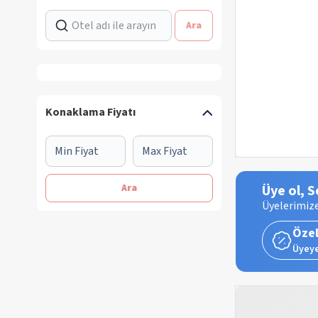
Ara
Konaklama Fiyatı
Ara
Üye ol, S
Üyelerimize
Özel
Üyeye