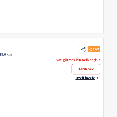
3.9
/5
88.6 km
Fiyatı görmek için tarih seçiniz
Tarih Seç
Oteli İncele