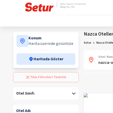
Setur Servis Turistik A.Ş.
Belge No: 728
Nazca Oteller
Konum
Setur
Nazca Otelle
Harita üzerinde görüntüle
Otel / Ko
Haritada Göster
Tüm Filtreleri Temizle
Otel Sınıfı
Otel Adı