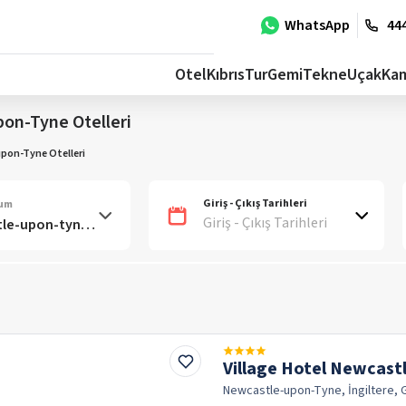
WhatsApp
444
Otel
Kıbrıs
Tur
Gemi
Tekne
Uçak
Ka
on-Tyne Otelleri
pon-Tyne Otelleri
Giriş - Çıkış Tarihleri
num
Giriş - Çıkış Tarihleri
Village Hotel Newcast
Newcastle-upon-Tyne, İngiltere, 