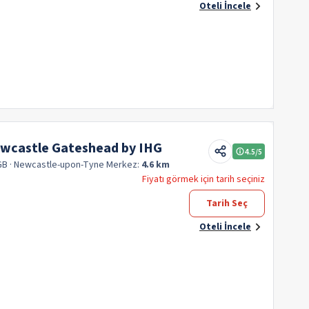
Oteli İncele
ewcastle Gateshead by IHG
4.5
/5
GB
· Newcastle-upon-Tyne
Merkez:
4.6 km
Fiyatı görmek için tarih seçiniz
Tarih Seç
Oteli İncele