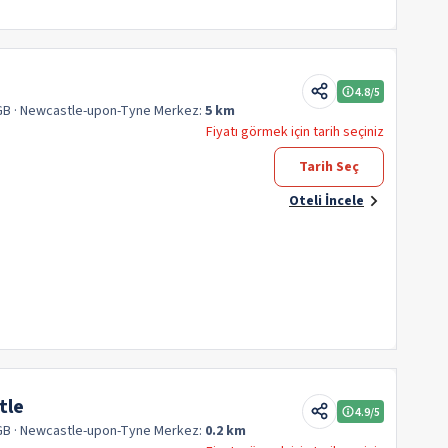
4.8
/5
GB
· Newcastle-upon-Tyne
Merkez:
5 km
Fiyatı görmek için tarih seçiniz
Tarih Seç
Oteli İncele
tle
4.9
/5
GB
· Newcastle-upon-Tyne
Merkez:
0.2 km