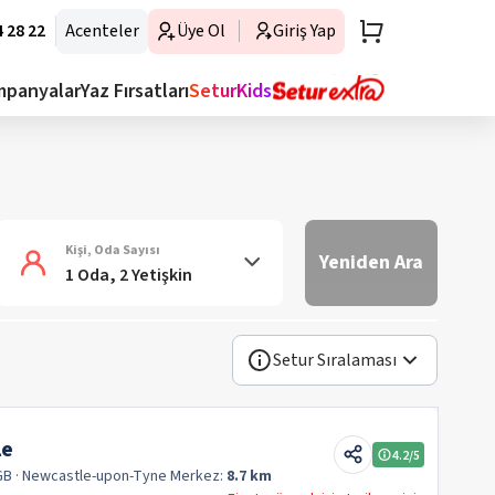
 28 22
Acenteler
Üye Ol
Giriş Yap
mpanyalar
Yaz Fırsatları
SeturKids
Kişi, Oda Sayısı
Yeniden Ara
1 Oda, 2 Yetişkin
Setur Sıralaması
le
4.2
/5
GB
· Newcastle-upon-Tyne
Merkez:
8.7 km