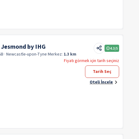
e Jesmond by IHG
4.3
/5
GB
· Newcastle-upon-Tyne
Merkez:
1.3 km
Fiyatı görmek için tarih seçiniz
Tarih Seç
Oteli İncele