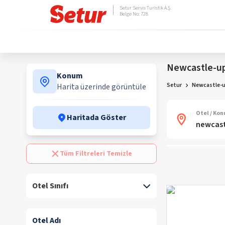
Setur Servis Turistik A.Ş.
Belge No: 728
Newcastle-up
Konum
Setur
Newcastle-u
Harita üzerinde görüntüle
Otel / Ko
Haritada Göster
Tüm Filtreleri Temizle
Otel Sınıfı
Otel Adı