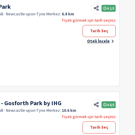
Park
4.1
/5
GB
· Newcastle-upon-Tyne
Merkez:
6.8 km
Fiyatı görmek için tarih seçiniz
Tarih Seç
Oteli İncele
 - Gosforth Park by IHG
4.6
/5
GB
· Newcastle-upon-Tyne
Merkez:
10.6 km
Fiyatı görmek için tarih seçiniz
Tarih Seç