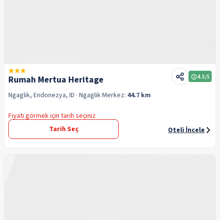
4.5
/5
Rumah Mertua Heritage
Ngaglik, Endonezya, ID
· Ngaglik
Merkez:
44.7 km
Fiyatı görmek için tarih seçiniz
Tarih Seç
Oteli İncele