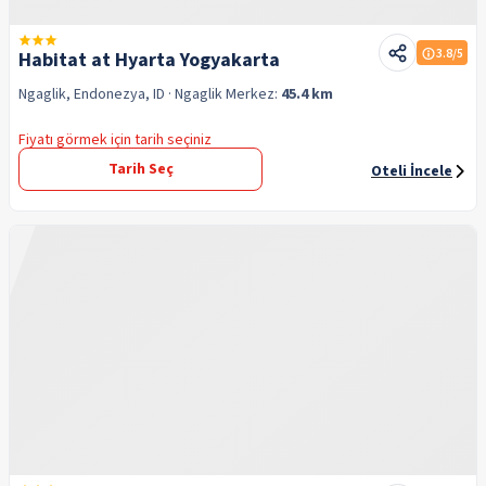
3.8
/5
Habitat at Hyarta Yogyakarta
Ngaglik, Endonezya, ID
· Ngaglik
Merkez:
45.4 km
Fiyatı görmek için tarih seçiniz
Tarih Seç
Oteli İncele