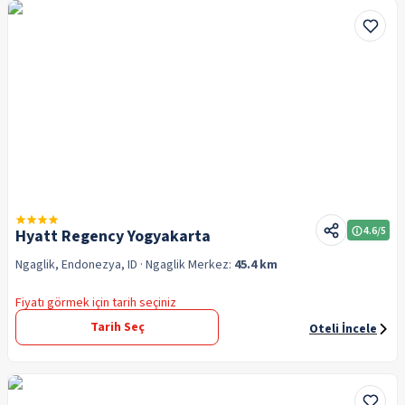
4.6
/5
Hyatt Regency Yogyakarta
Ngaglik, Endonezya, ID
· Ngaglik
Merkez:
45.4 km
Fiyatı görmek için tarih seçiniz
Tarih Seç
Oteli İncele