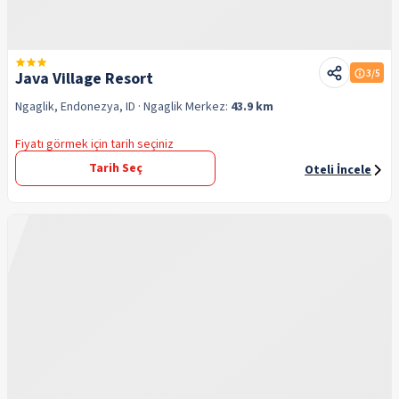
3
/5
Java Village Resort
Ngaglik, Endonezya, ID
· Ngaglik
Merkez:
43.9 km
Fiyatı görmek için tarih seçiniz
Tarih Seç
Oteli İncele