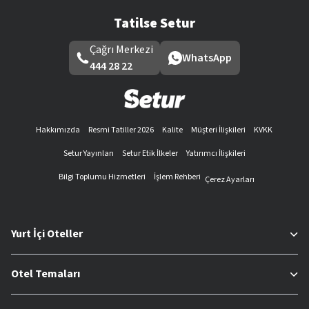
Tatilse Setur
Çağrı Merkezi
WhatsApp
444 28 22
Hakkımızda
Resmi Tatiller 2026
Kalite
Müşteri İlişkileri
KVKK
Setur Yayınları
Setur Etik İlkeler
Yatırımcı İlişkileri
Bilgi Toplumu Hizmetleri
İşlem Rehberi
Çerez Ayarları
Yurt İçi Oteller
Otel Temaları