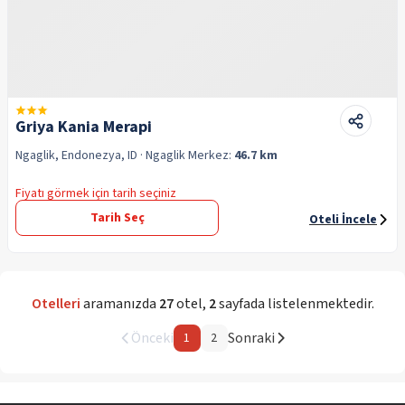
Griya Kania Merapi
Ngaglik, Endonezya, ID
· Ngaglik
Merkez:
46.7 km
Fiyatı görmek için tarih seçiniz
Tarih Seç
Oteli İncele
Otelleri
aramanızda
27
otel
,
2
sayfada listelenmektedir.
Önceki
Sonraki
1
2