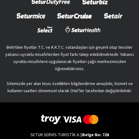
Belirtilen fiyatlar T.C. ve K.K.T.C. vatandaşları için geçerli olup tesisler
yabancı uyruklu misafirlerden fiyat farkı talep edebilmektedir. Yabancı
uyruklu misafirlere uygulanacak fiyatları çağrı merkezimizden
öğrenebilirsiniz.
Sitemizde yer alan tesis özellikleri bilgilendirme amaçlıdır, hizmet ve
kullanım saatleri dönemsel olarak Otel’ler tarafından değişitirilebilir.
SETUR SERVİS TURİSTİK A.Ş
Belge No: 728