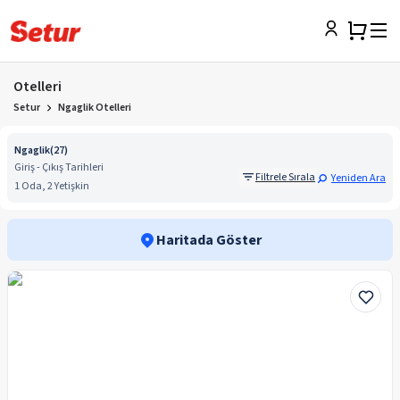
Otelleri
Setur
Ngaglik Otelleri
Ngaglik
(
27
)
Giriş - Çıkış Tarihleri
Filtrele Sırala
Yeniden Ara
1 Oda, 2 Yetişkin
Haritada Göster