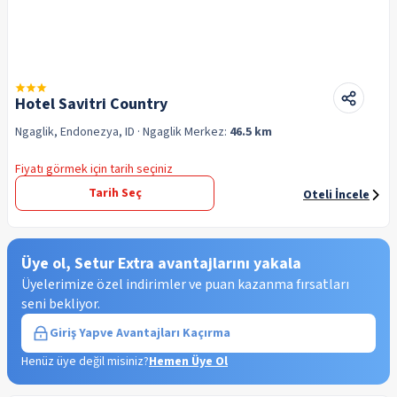
Hotel Savitri Country
Ngaglik, Endonezya, ID
· Ngaglik
Merkez:
46.5 km
Fiyatı görmek için tarih seçiniz
Tarih Seç
Oteli İncele
Üye ol, Setur Extra avantajlarını yakala
Üyelerimize özel indirimler ve puan kazanma fırsatları
seni bekliyor.
Giriş Yap
ve Avantajları Kaçırma
Henüz üye değil misiniz?
Hemen Üye Ol