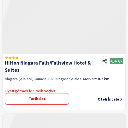
4.1
/5
Hilton Niagara Falls/Fallsview Hotel &
Suites
Niagara Şelalesi, Kanada, CA
· Niagara Şelalesi
Merkez:
0.7 km
Fiyatı görmek için tarih seçiniz
Tarih Seç
Oteli İncele