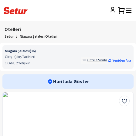
Otelleri
Setur
Niagara Şelalesi Otelleri
Niagara Şelalesi
(
36
)
Giriş - Çıkış Tarihleri
Filtrele Sırala
Yeniden Ara
1 Oda, 2 Yetişkin
Haritada Göster