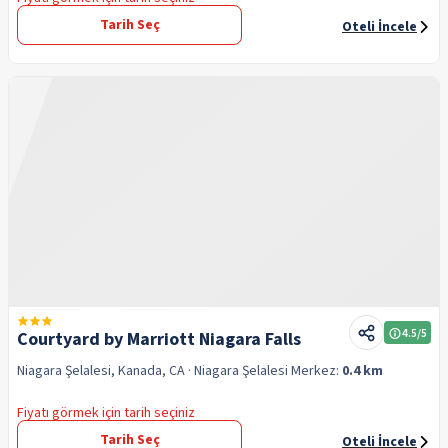
Tarih Seç
Oteli İncele
4.5
/5
Courtyard by Marriott Niagara Falls
Niagara Şelalesi, Kanada, CA
· Niagara Şelalesi
Merkez:
0.4 km
Fiyatı görmek için tarih seçiniz
Tarih Seç
Oteli İncele