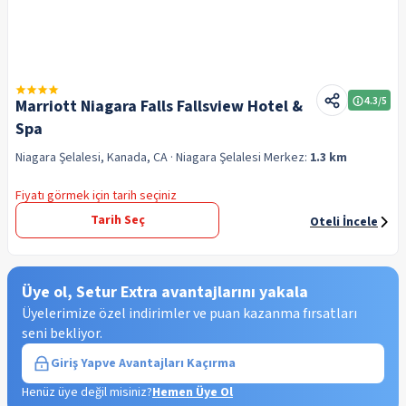
4.3
/5
Marriott Niagara Falls Fallsview Hotel &
Spa
Niagara Şelalesi, Kanada, CA
· Niagara Şelalesi
Merkez:
1.3 km
Fiyatı görmek için tarih seçiniz
Tarih Seç
Oteli İncele
Üye ol, Setur Extra avantajlarını yakala
Üyelerimize özel indirimler ve puan kazanma fırsatları
seni bekliyor.
Giriş Yap
ve Avantajları Kaçırma
Henüz üye değil misiniz?
Hemen Üye Ol