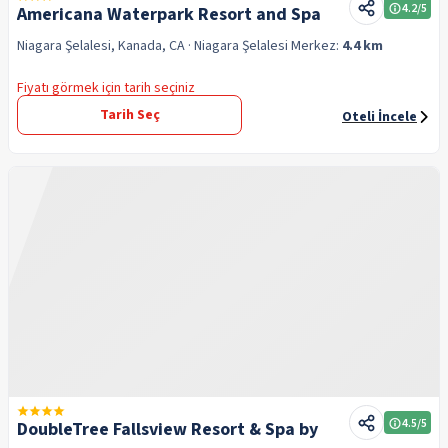
4.2
/5
Americana Waterpark Resort and Spa
Niagara Şelalesi, Kanada, CA
· Niagara Şelalesi
Merkez:
4.4 km
Fiyatı görmek için tarih seçiniz
Tarih Seç
Oteli İncele
4.5
/5
DoubleTree Fallsview Resort & Spa by