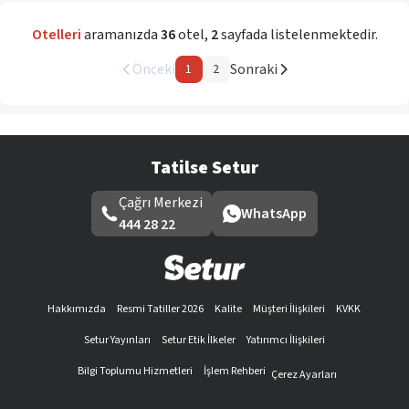
Otelleri
aramanızda
36
otel
,
2
sayfada listelenmektedir.
Önceki
Sonraki
1
2
Tatilse Setur
Çağrı Merkezi
WhatsApp
444 28 22
Hakkımızda
Resmi Tatiller 2026
Kalite
Müşteri İlişkileri
KVKK
Setur Yayınları
Setur Etik İlkeler
Yatırımcı İlişkileri
Bilgi Toplumu Hizmetleri
İşlem Rehberi
Çerez Ayarları