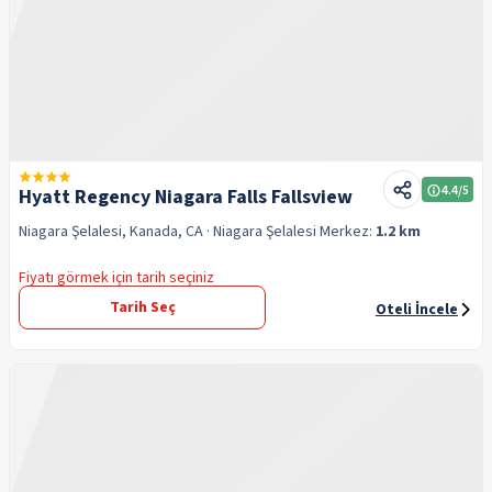
4.4
/5
Hyatt Regency Niagara Falls Fallsview
Niagara Şelalesi, Kanada, CA
· Niagara Şelalesi
Merkez:
1.2 km
Fiyatı görmek için tarih seçiniz
Tarih Seç
Oteli İncele