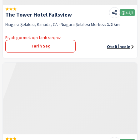
4.5
/5
The Tower Hotel Fallsview
Niagara Şelalesi, Kanada, CA
· Niagara Şelalesi
Merkez:
1.2 km
Fiyatı görmek için tarih seçiniz
Tarih Seç
Oteli İncele