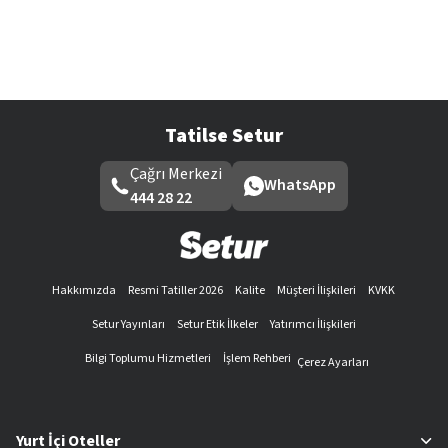
Tatilse Setur
Çağrı Merkezi
WhatsApp
444 28 22
Hakkımızda
Resmi Tatiller 2026
Kalite
Müşteri İlişkileri
KVKK
Setur Yayınları
Setur Etik İlkeler
Yatırımcı İlişkileri
Bilgi Toplumu Hizmetleri
İşlem Rehberi
Çerez Ayarları
Yurt İçi Oteller