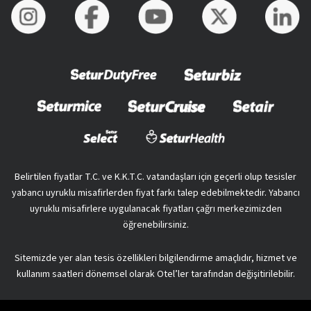
Belirtilen fiyatlar T.C. ve K.K.T.C. vatandaşları için geçerli olup tesisler
yabancı uyruklu misafirlerden fiyat farkı talep edebilmektedir. Yabancı
uyruklu misafirlere uygulanacak fiyatları çağrı merkezimizden
öğrenebilirsiniz.
Sitemizde yer alan tesis özellikleri bilgilendirme amaçlıdır, hizmet ve
kullanım saatleri dönemsel olarak Otel’ler tarafından değişitirilebilir.