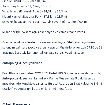
Cinque Island - 17,5 km / 10,9 mi
Jolly Buoy Island - 21,7 km / 13,5 mi
Viper Island (Engerek Adası) - 24,6 km / 15,3 mi
Mount Harriett National Park - 37,8 km / 23,5 mi
En yakın havaalanı Port Blair (IXZ-Vir Savarkar) - 0,7 km / 0,4 mi
Misafirler için 24 saat açık resepsiyon ve çamaşırhane vardır.
Otelde belirli saatlerde oda servisi sunuluyor. Oteldeki bar/oturma
salonu misafirlere içecek servisi yapıyor. Misafirlere her gün 07.30 ve 11
arasında ücretsiz kontinental kahvaltı servisi yapılmaktadır.
Antropoloji Müzesi yakınında
Port Blair bölgesindeki OYO 5975 Hotel SKS Goldmine konaklamanızda,
Antropoloji Müzesi ve Samudrika Marine Museum ile 5 dakika sürüş
mesafesinde konaklayacaksınız. Bu otel Aberdeen Saat Kulesi ile 1,6 mi
(2,6 km) ve Aquarium ile 1,9 mi (3,1 km) mesafede.
Otel Konumu