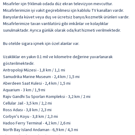
Misafirler için 9 klimalı odada düz ekran televizyon mevcuttur.
Misafirlerimizin iyi vakit geçirebilmesi için kablolu TV kanalları vardır.
Banyolarda küvet veya duş ve ücretsiz banyo/kozmetik ürünleri vardır.
Misafirlerimize tavan vantilatörü gibi imkânlar ve kolaylıklar
sunulmaktadır. Ayrıca günlük olarak oda/kat hizmeti verilmektedir.
Bu otelde sigara içmek için özel alanlar var.
Uzaklıklar en yakın 0.1 mil ve kilometre değerine yuvarlanarak
gösterilmektedir.
Antropoloji Müzesi - 1,8 km / 1,1 mi
Samudrika Marine Museum - 2,4 km / 1,5 mi
Aberdeen Saat Kulesi - 2,4 km / 1,5 mi
Aquarium - 3 km / 1,9 mi
Rajiv Gandhi Su Sporları Kompleksi - 3,2 km / 2 mi
Cellular Jail - 3,5 km / 2,2 mi
Ross Adası - 3,8 km / 2,3 mi
Corbyn’s Koyu - 3,8 km / 2,3 mi
Hadoo Ferry Terminal - 4,2 km / 2,6 mi
North Bay Island Andaman - 6,9 km / 4,3 mi