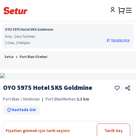
OYO 5975 Hotel SKS Goldmine
Giriş - Çıkış Tarihleri
Yeniden Ara
1 Oda, 2 Yetişkin
Setur
Port Blair Otelleri
OYO 5975 Hotel SKS Goldmine
Port Blair / Hindistan
|
Port Blair
Merkez:
1.3
km
Haritada Gör
Fiyatları görmek için tarih seçiniz
Tarih Seç