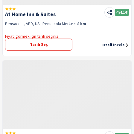
4.1
/5
At Home Inn & Suites
Pensacola, ABD, US
· Pensacola
Merkez:
8 km
Fiyatı görmek için tarih seçiniz
Tarih Seç
Oteli İncele