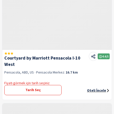
4.4
/5
Courtyard by Marriott Pensacola I-10
West
Pensacola, ABD, US
· Pensacola
Merkez:
16.7 km
Fiyatı görmek için tarih seçiniz
Tarih Seç
Oteli İncele