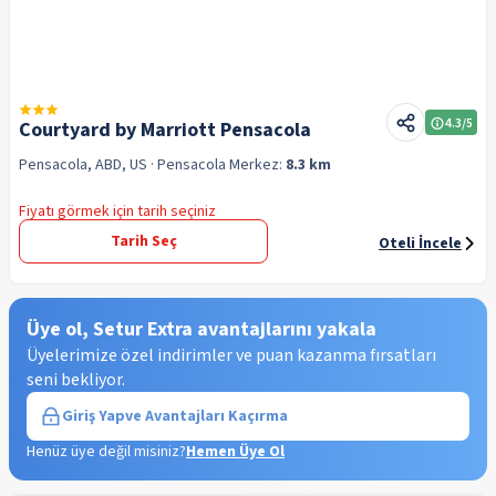
4.3
/5
Courtyard by Marriott Pensacola
Pensacola, ABD, US
· Pensacola
Merkez:
8.3 km
Fiyatı görmek için tarih seçiniz
Tarih Seç
Oteli İncele
Üye ol, Setur Extra avantajlarını yakala
Üyelerimize özel indirimler ve puan kazanma fırsatları
seni bekliyor.
Giriş Yap
ve Avantajları Kaçırma
Henüz üye değil misiniz?
Hemen Üye Ol