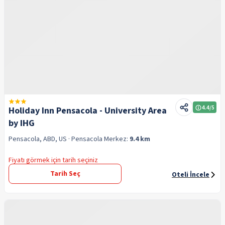
4.4
/5
Holiday Inn Pensacola - University Area
by IHG
Pensacola, ABD, US
· Pensacola
Merkez:
9.4 km
Fiyatı görmek için tarih seçiniz
Tarih Seç
Oteli İncele