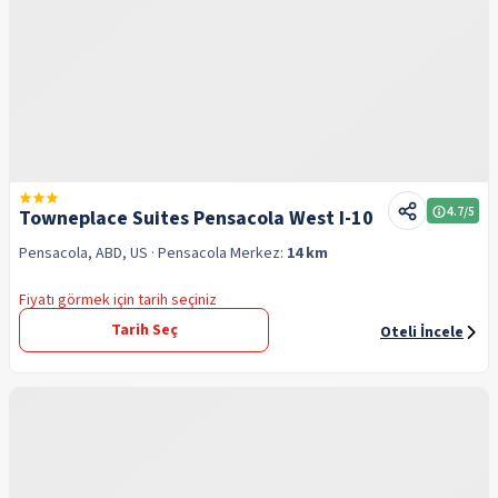
4.7
/5
Towneplace Suites Pensacola West I-10
Pensacola, ABD, US
· Pensacola
Merkez:
14 km
Fiyatı görmek için tarih seçiniz
Tarih Seç
Oteli İncele