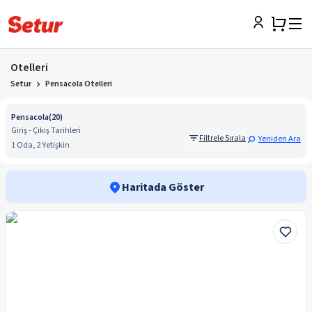
Otelleri
Setur
Pensacola Otelleri
Pensacola
(
20
)
Giriş - Çıkış Tarihleri
Filtrele Sırala
Yeniden Ara
1 Oda, 2 Yetişkin
Haritada Göster