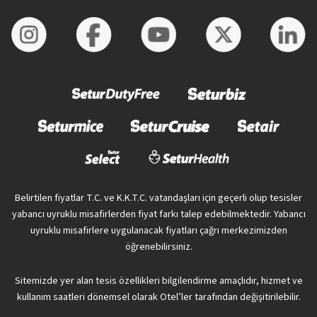
Belirtilen fiyatlar T.C. ve K.K.T.C. vatandaşları için geçerli olup tesisler
yabancı uyruklu misafirlerden fiyat farkı talep edebilmektedir. Yabancı
uyruklu misafirlere uygulanacak fiyatları çağrı merkezimizden
öğrenebilirsiniz.
Sitemizde yer alan tesis özellikleri bilgilendirme amaçlıdır, hizmet ve
kullanım saatleri dönemsel olarak Otel’ler tarafından değişitirilebilir.