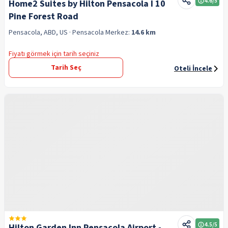
4.6
/5
Home2 Suites by Hilton Pensacola I 10
Pine Forest Road
Pensacola, ABD, US
· Pensacola
Merkez:
14.6 km
Fiyatı görmek için tarih seçiniz
Tarih Seç
Oteli İncele
4.5
/5
Hilton Garden Inn Pensacola Airport -