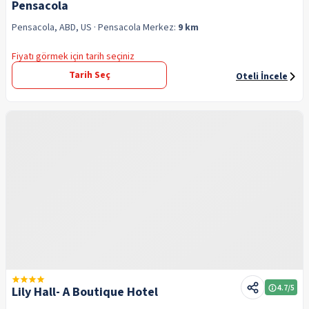
Pensacola
Pensacola, ABD, US
· Pensacola
Merkez:
9 km
Fiyatı görmek için tarih seçiniz
Tarih Seç
Oteli İncele
4.7
/5
Lily Hall- A Boutique Hotel