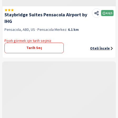
4.6
/5
Staybridge Suites Pensacola Airport by
IHG
Pensacola, ABD, US
· Pensacola
Merkez:
6.1 km
Fiyatı görmek için tarih seçiniz
Tarih Seç
Oteli İncele