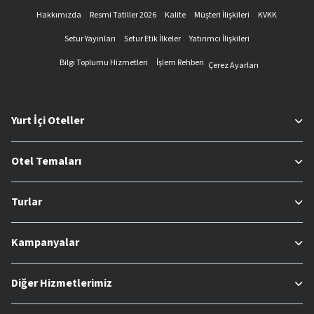
Hakkımızda
Resmi Tatiller 2026
Kalite
Müşteri İlişkileri
KVKK
Setur Yayınları
Setur Etik İlkeler
Yatırımcı İlişkileri
Bilgi Toplumu Hizmetleri
İşlem Rehberi
Çerez Ayarları
Yurt İçi Oteller
Otel Temaları
Turlar
Kampanyalar
Diğer Hizmetlerimiz