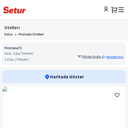
Otelleri
Setur
Piratuba Otelleri
Piratuba
(
7
)
Giriş - Çıkış Tarihleri
Filtrele Sırala
Yeniden Ara
1 Oda, 2 Yetişkin
Haritada Göster