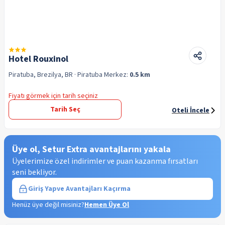
Hotel Rouxinol
Piratuba, Brezilya, BR
· Piratuba
Merkez:
0.5 km
Fiyatı görmek için tarih seçiniz
Tarih Seç
Oteli İncele
Üye ol, Setur Extra avantajlarını yakala
Üyelerimize özel indirimler ve puan kazanma fırsatları
seni bekliyor.
Giriş Yap
ve Avantajları Kaçırma
Henüz üye değil misiniz?
Hemen Üye Ol