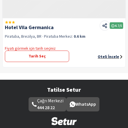
4.7
/5
Hotel Vila Germanica
Piratuba, Brezilya, BR
· Piratuba
Merkez:
0.6 km
Fiyatı görmek için tarih seçiniz
Tarih Seç
Oteli İncele
Tatilse Setur
Çağrı Merkezi
WhatsApp
444 28 22