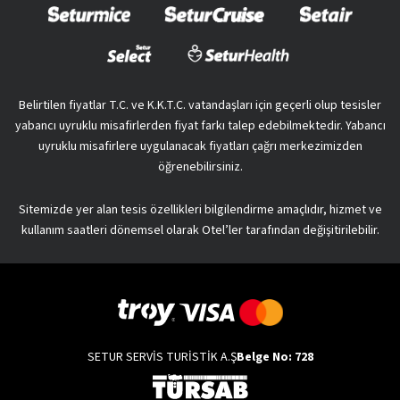
Belirtilen fiyatlar T.C. ve K.K.T.C. vatandaşları için geçerli olup tesisler
yabancı uyruklu misafirlerden fiyat farkı talep edebilmektedir. Yabancı
uyruklu misafirlere uygulanacak fiyatları çağrı merkezimizden
öğrenebilirsiniz.
Sitemizde yer alan tesis özellikleri bilgilendirme amaçlıdır, hizmet ve
kullanım saatleri dönemsel olarak Otel’ler tarafından değişitirilebilir.
SETUR SERVİS TURİSTİK A.Ş
Belge No: 728