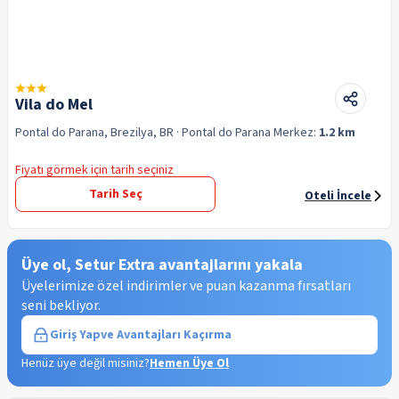
Vila do Mel
Pontal do Parana, Brezilya, BR
· Pontal do Parana
Merkez:
1.2 km
Fiyatı görmek için tarih seçiniz
Tarih Seç
Oteli İncele
Üye ol, Setur Extra avantajlarını yakala
Üyelerimize özel indirimler ve puan kazanma fırsatları
seni bekliyor.
Giriş Yap
ve Avantajları Kaçırma
Henüz üye değil misiniz?
Hemen Üye Ol