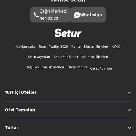
Çağrı Merkezi
WhatsApp
444 28 22
Hakkımızda
Resmi Tatiller 2026
Kalite
Müşteri İlişkileri
KVKK
Setur Yayınları
Setur Etik İlkeler
Yatırımcı İlişkileri
Bilgi Toplumu Hizmetleri
İşlem Rehberi
Çerez Ayarları
Yurt İçi Oteller
Otel Temaları
Turlar