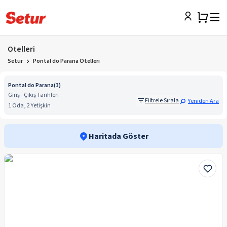
Otelleri
Setur
Pontal do Parana Otelleri
Pontal do Parana
(
3
)
Giriş - Çıkış Tarihleri
Filtrele Sırala
Yeniden Ara
1 Oda, 2 Yetişkin
Haritada Göster