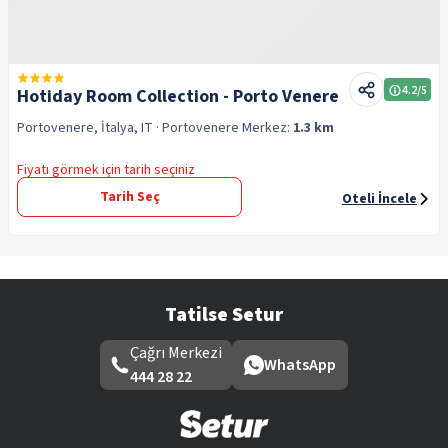
4.2
/5
Hotiday Room Collection - Porto Venere
Portovenere, İtalya, IT
· Portovenere
Merkez:
1.3 km
Fiyatı görmek için tarih seçiniz
Tarih Seç
Oteli İncele
Tatilse Setur
Çağrı Merkezi
WhatsApp
444 28 22