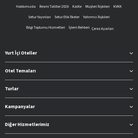
Hakkımızda
Resmi Tatiller 2026
Kalite
Müşteri İlişkileri
KVKK
Setur Yayınları
Setur Etik İlkeler
Yatırımcı İlişkileri
Bilgi Toplumu Hizmetleri
İşlem Rehberi
Çerez Ayarları
Yurt İçi Oteller
Otel Temaları
Turlar
Kampanyalar
Diğer Hizmetlerimiz