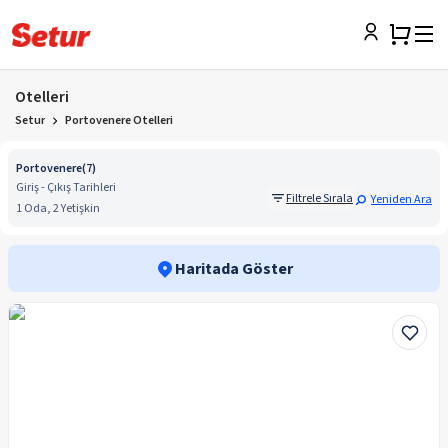
Otelleri
Setur
Portovenere Otelleri
Portovenere
(
7
)
Giriş - Çıkış Tarihleri
Filtrele Sırala
Yeniden Ara
1 Oda, 2 Yetişkin
Haritada Göster