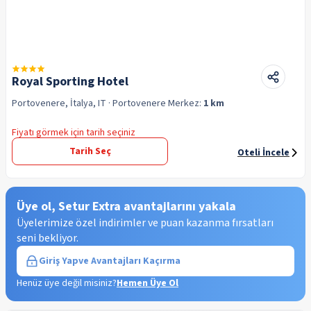
Royal Sporting Hotel
Portovenere, İtalya, IT
· Portovenere
Merkez:
1 km
Fiyatı görmek için tarih seçiniz
Tarih Seç
Oteli İncele
Üye ol, Setur Extra avantajlarını yakala
Üyelerimize özel indirimler ve puan kazanma fırsatları
seni bekliyor.
Giriş Yap
ve Avantajları Kaçırma
Henüz üye değil misiniz?
Hemen Üye Ol