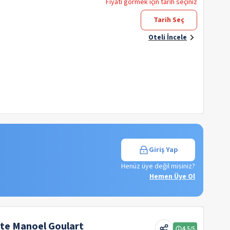
Fiyatı görmek için tarih seçiniz
Tarih Seç
Oteli İncele
Giriş Yap
Henüz üye değil misiniz?
Hemen Üye Ol
nte Manoel Goulart
4.5
/5