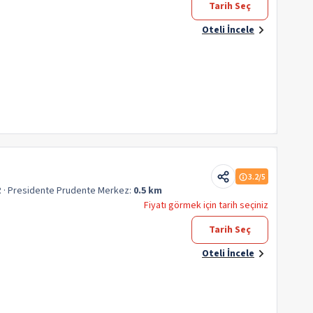
Tarih Seç
Oteli İncele
3.2
/5
R
· Presidente Prudente
Merkez:
0.5 km
Fiyatı görmek için tarih seçiniz
Tarih Seç
Oteli İncele