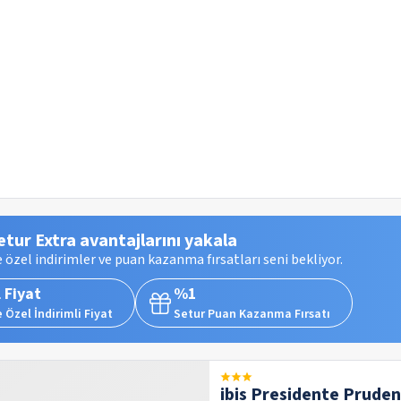
etur Extra avantajlarını yakala
 özel indirimler ve puan kazanma fırsatları seni bekliyor.
 Fiyat
%1
 Özel İndirimli Fiyat
Setur Puan Kazanma Fırsatı
ibis Presidente Prude