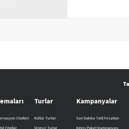
Ta
Temaları
Turlar
Kampanyalar
rvasyon Otelleri
Kültür Turları
Son Dakika Tatil Fırsatları
hil Oteller
Vizesiz Turlar
Kıbrıs Paket Kampanyası