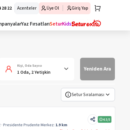
 28 22
Acenteler
Üye Ol
Giriş Yap
mpanyalar
Yaz Fırsatları
SeturKids
Kişi, Oda Sayısı
Yeniden Ara
1 Oda, 2 Yetişkin
Setur Sıralaması
4.5
/5
R
· Presidente Prudente
Merkez:
1.9 km