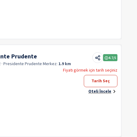
ente Prudente
4.7
/5
R
· Presidente Prudente
Merkez:
1.9 km
Fiyatı görmek için tarih seçiniz
Tarih Seç
Oteli İncele