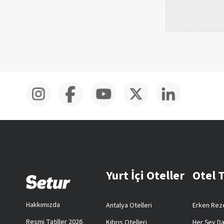
Yurt İçi Oteller
Otel 
Hakkımızda
Antalya Otelleri
Erken Reze
Resmi Tatiller 2026
Kıbrıs Otelleri
Her Şey Da