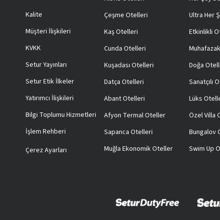
Kalite
Çeşme Otelleri
Ultra Her Ş
Müşteri İlişkileri
Kaş Otelleri
Etkinlikli O
KVKK
Cunda Otelleri
Muhafazak
Setur Yayınları
Kuşadası Otelleri
Doğa Otell
Setur Etik İlkeler
Datça Otelleri
Sanatçılı O
Yatırımcı İlişkileri
Abant Otelleri
Lüks Otell
Bilgi Toplumu Hizmetleri
Afyon Termal Oteller
Özel Villa
İşlem Rehberi
Sapanca Otelleri
Bungalov O
Muğla Ekonomik Oteller
Swim Up O
Çerez Ayarları