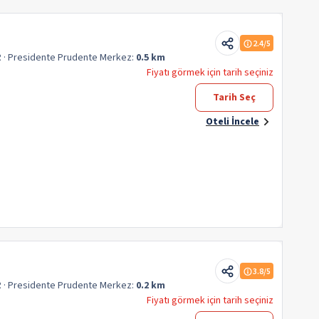
2.4
/5
R
· Presidente Prudente
Merkez:
0.5 km
Fiyatı görmek için tarih seçiniz
Tarih Seç
Oteli İncele
3.8
/5
R
· Presidente Prudente
Merkez:
0.2 km
Fiyatı görmek için tarih seçiniz