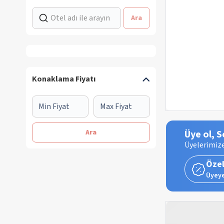
Ara
Konaklama Fiyatı
Ara
Üye ol, S
Üyelerimize
Özel
Üyeye