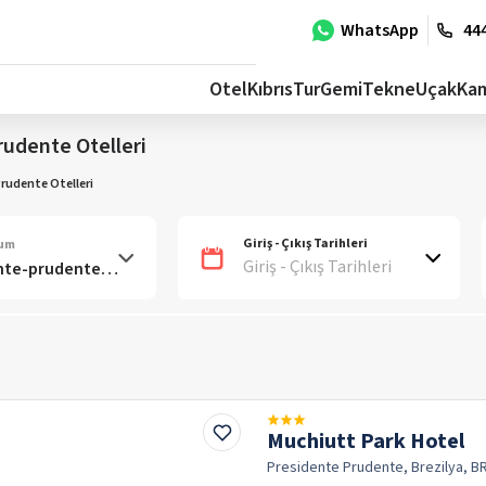
WhatsApp
444
Otel
Kıbrıs
Tur
Gemi
Tekne
Uçak
Ka
rudente Otelleri
rudente Otelleri
Giriş - Çıkış Tarihleri
num
Giriş - Çıkış Tarihleri
Muchiutt Park Hotel
Presidente Prudente, Brezilya, B