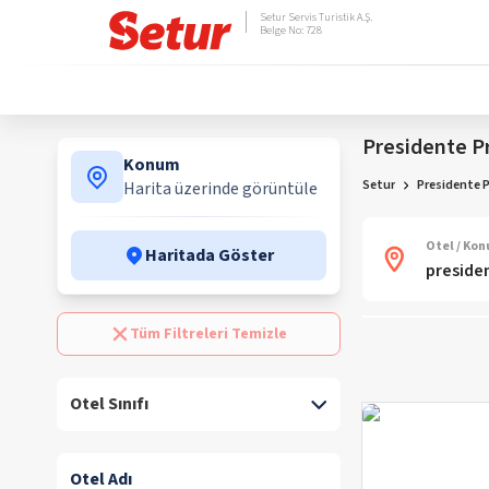
Setur Servis Turistik A.Ş.
Belge No: 728
Presidente P
Konum
Setur
Presidente P
Harita üzerinde görüntüle
Otel / Ko
Haritada Göster
Tüm Filtreleri Temizle
Otel Sınıfı
Otel Adı