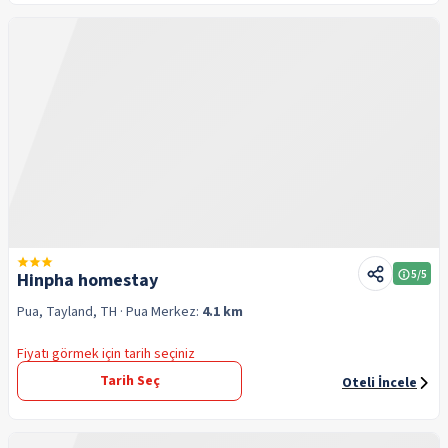
5
/5
Hinpha homestay
Pua, Tayland, TH
· Pua
Merkez:
4.1 km
Fiyatı görmek için tarih seçiniz
Tarih Seç
Oteli İncele