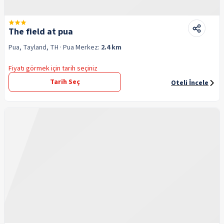
The field at pua
Pua, Tayland, TH
· Pua
Merkez:
2.4 km
Fiyatı görmek için tarih seçiniz
Tarih Seç
Oteli İncele