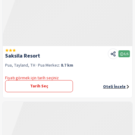
5
/5
Saksila Resort
Pua, Tayland, TH
· Pua
Merkez:
8.7 km
Fiyatı görmek için tarih seçiniz
Tarih Seç
Oteli İncele