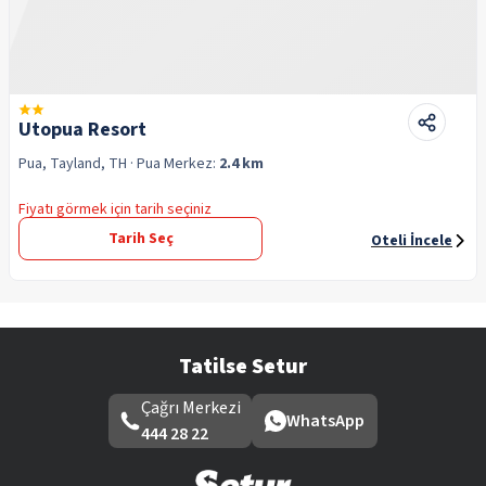
Utopua Resort
Pua, Tayland, TH
· Pua
Merkez:
2.4 km
Fiyatı görmek için tarih seçiniz
Tarih Seç
Oteli İncele
Tatilse Setur
Çağrı Merkezi
WhatsApp
444 28 22