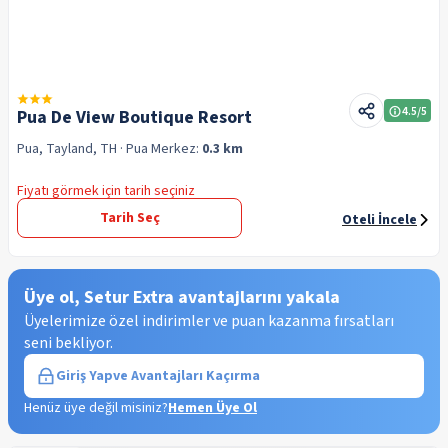
4.5
/5
Pua De View Boutique Resort
Pua, Tayland, TH
· Pua
Merkez:
0.3 km
Fiyatı görmek için tarih seçiniz
Tarih Seç
Oteli İncele
Üye ol, Setur Extra avantajlarını yakala
Üyelerimize özel indirimler ve puan kazanma fırsatları
seni bekliyor.
Giriş Yap
ve Avantajları Kaçırma
Henüz üye değil misiniz?
Hemen Üye Ol