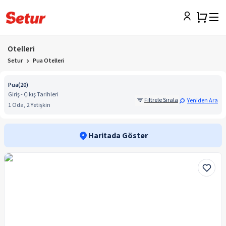
Otelleri
Setur
Pua Otelleri
Pua
(
20
)
Giriş - Çıkış Tarihleri
Filtrele Sırala
Yeniden Ara
1 Oda, 2 Yetişkin
Haritada Göster