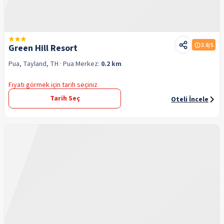
3.8
/5
Green Hill Resort
Pua, Tayland, TH
· Pua
Merkez:
0.2 km
Fiyatı görmek için tarih seçiniz
Tarih Seç
Oteli İncele