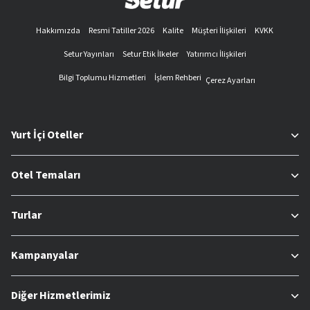
Hakkımızda
Resmi Tatiller 2026
Kalite
Müşteri İlişkileri
KVKK
Setur Yayınları
Setur Etik İlkeler
Yatırımcı İlişkileri
Bilgi Toplumu Hizmetleri
İşlem Rehberi
Çerez Ayarları
Yurt İçi Oteller
Otel Temaları
Turlar
Kampanyalar
Diğer Hizmetlerimiz