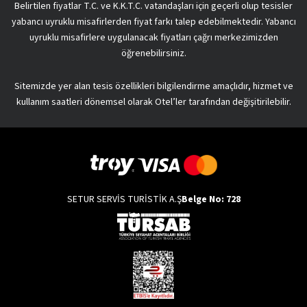
Belirtilen fiyatlar T.C. ve K.K.T.C. vatandaşları için geçerli olup tesisler
yabancı uyruklu misafirlerden fiyat farkı talep edebilmektedir. Yabancı
uyruklu misafirlere uygulanacak fiyatları çağrı merkezimizden
öğrenebilirsiniz.
Sitemizde yer alan tesis özellikleri bilgilendirme amaçlıdır, hizmet ve
kullanım saatleri dönemsel olarak Otel’ler tarafından değişitirilebilir.
SETUR SERVİS TURİSTİK A.Ş
Belge No: 728