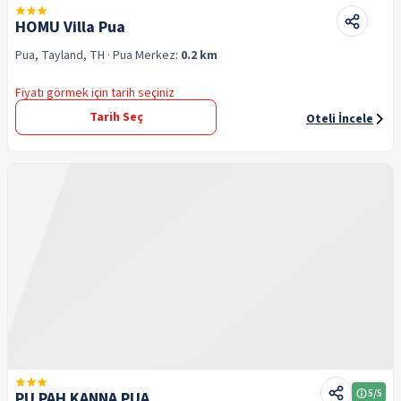
HOMU Villa Pua
Pua, Tayland, TH
· Pua
Merkez:
0.2 km
Fiyatı görmek için tarih seçiniz
Tarih Seç
Oteli İncele
5
/5
PU PAH KANNA PUA