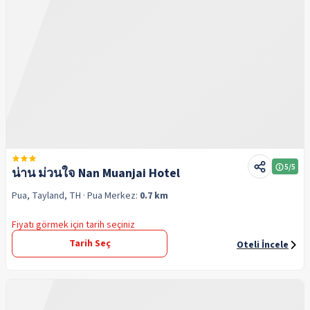
5
/5
น่าน ม่วนใจ Nan Muanjai Hotel
Pua, Tayland, TH
· Pua
Merkez:
0.7 km
Fiyatı görmek için tarih seçiniz
Tarih Seç
Oteli İncele