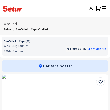
Otelleri
Setur
San Vito Lo Capo Otelleri
San Vito Lo Capo
(
32
)
Giriş - Çıkış Tarihleri
Filtrele Sırala
Yeniden Ara
1 Oda, 2 Yetişkin
Haritada Göster