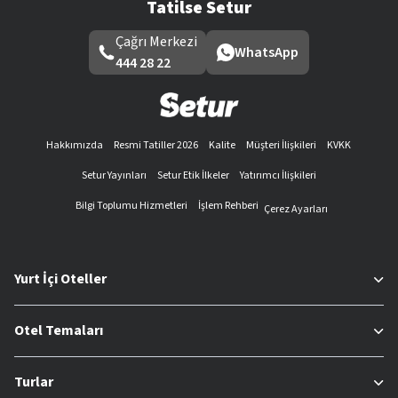
Tatilse Setur
Çağrı Merkezi
WhatsApp
444 28 22
Hakkımızda
Resmi Tatiller 2026
Kalite
Müşteri İlişkileri
KVKK
Setur Yayınları
Setur Etik İlkeler
Yatırımcı İlişkileri
Bilgi Toplumu Hizmetleri
İşlem Rehberi
Çerez Ayarları
Yurt İçi Oteller
Otel Temaları
Turlar