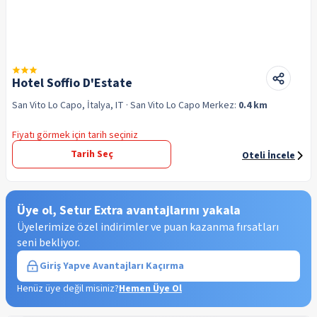
Hotel Soffio D'Estate
San Vito Lo Capo, İtalya, IT
· San Vito Lo Capo
Merkez:
0.4 km
Fiyatı görmek için tarih seçiniz
Tarih Seç
Oteli İncele
Üye ol, Setur Extra avantajlarını yakala
Üyelerimize özel indirimler ve puan kazanma fırsatları
seni bekliyor.
Giriş Yap
ve Avantajları Kaçırma
Henüz üye değil misiniz?
Hemen Üye Ol