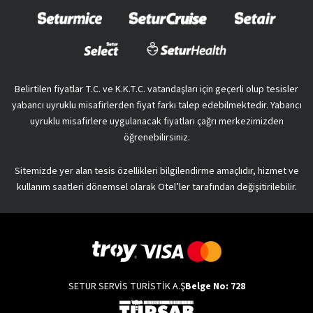
Belirtilen fiyatlar T.C. ve K.K.T.C. vatandaşları için geçerli olup tesisler
yabancı uyruklu misafirlerden fiyat farkı talep edebilmektedir. Yabancı
uyruklu misafirlere uygulanacak fiyatları çağrı merkezimizden
öğrenebilirsiniz.
Sitemizde yer alan tesis özellikleri bilgilendirme amaçlıdır, hizmet ve
kullanım saatleri dönemsel olarak Otel’ler tarafından değişitirilebilir.
SETUR SERVİS TURİSTİK A.Ş
Belge No: 728