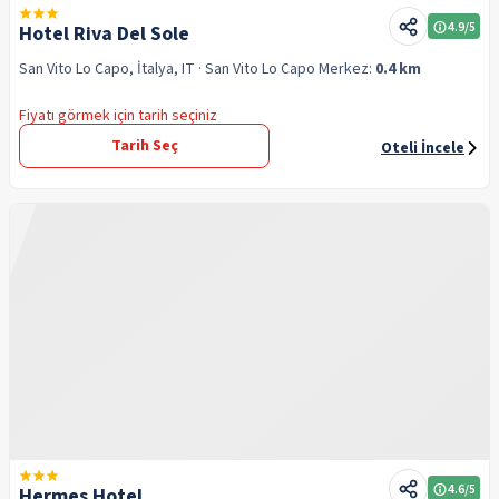
4.9
/5
Hotel Riva Del Sole
San Vito Lo Capo, İtalya, IT
· San Vito Lo Capo
Merkez:
0.4 km
Fiyatı görmek için tarih seçiniz
Tarih Seç
Oteli İncele
4.6
/5
Hermes Hotel