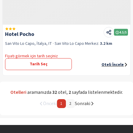
4.5
/5
Hotel Pocho
San Vito Lo Capo, İtalya, IT
· San Vito Lo Capo
Merkez:
3.2 km
Fiyatı görmek için tarih seçiniz
Tarih Seç
Oteli İncele
Otelleri
aramanızda
32
otel
,
2
sayfada listelenmektedir.
Önceki
Sonraki
1
2