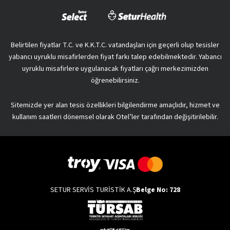
Belirtilen fiyatlar T.C. ve K.K.T.C. vatandaşları için geçerli olup tesisler
yabancı uyruklu misafirlerden fiyat farkı talep edebilmektedir. Yabancı
uyruklu misafirlere uygulanacak fiyatları çağrı merkezimizden
öğrenebilirsiniz.
Sitemizde yer alan tesis özellikleri bilgilendirme amaçlıdır, hizmet ve
kullanım saatleri dönemsel olarak Otel’ler tarafından değişitirilebilir.
SETUR SERVİS TURİSTİK A.Ş
Belge No: 728