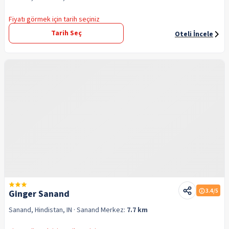
Fiyatı görmek için tarih seçiniz
Tarih Seç
Oteli İncele
3.4
/5
Ginger Sanand
Sanand, Hindistan, IN
· Sanand
Merkez:
7.7 km