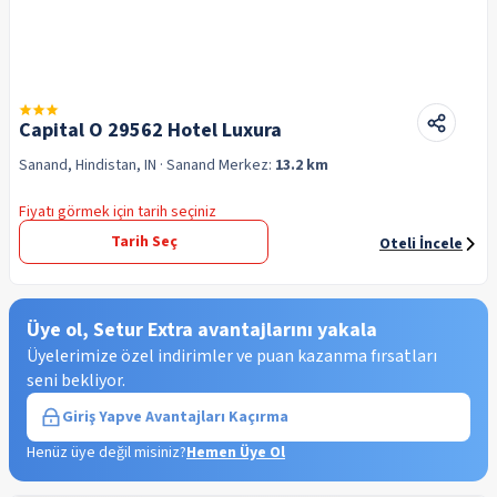
Capital O 29562 Hotel Luxura
Sanand, Hindistan, IN
· Sanand
Merkez:
13.2 km
Fiyatı görmek için tarih seçiniz
Tarih Seç
Oteli İncele
Üye ol, Setur Extra avantajlarını yakala
Üyelerimize özel indirimler ve puan kazanma fırsatları
seni bekliyor.
Giriş Yap
ve Avantajları Kaçırma
Henüz üye değil misiniz?
Hemen Üye Ol