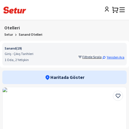
Otelleri
Setur
Sanand Otelleri
Sanand
(
19
)
Giriş - Çıkış Tarihleri
Filtrele Sırala
Yeniden Ara
1 Oda, 2 Yetişkin
Haritada Göster