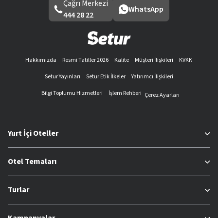
Çağrı Merkezi
WhatsApp
444 28 22
Hakkımızda
Resmi Tatiller 2026
Kalite
Müşteri İlişkileri
KVKK
Setur Yayınları
Setur Etik İlkeler
Yatırımcı İlişkileri
Bilgi Toplumu Hizmetleri
İşlem Rehberi
Çerez Ayarları
Yurt İçi Oteller
Otel Temaları
Turlar