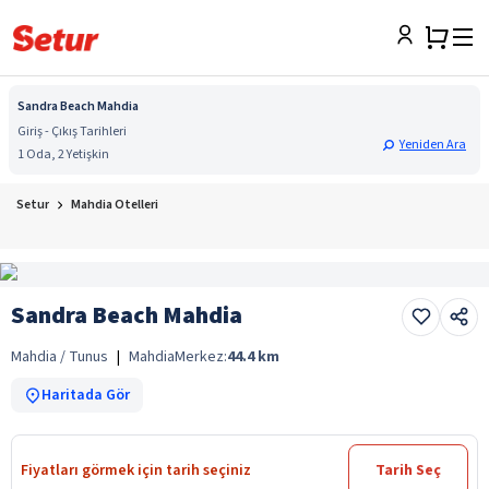
Sandra Beach Mahdia
Giriş - Çıkış Tarihleri
Yeniden Ara
1 Oda, 2 Yetişkin
Setur
Mahdia Otelleri
Sandra Beach Mahdia
Mahdia / Tunus
|
Mahdia
Merkez:
44.4
km
Haritada Gör
Fiyatları görmek için tarih seçiniz
Tarih Seç