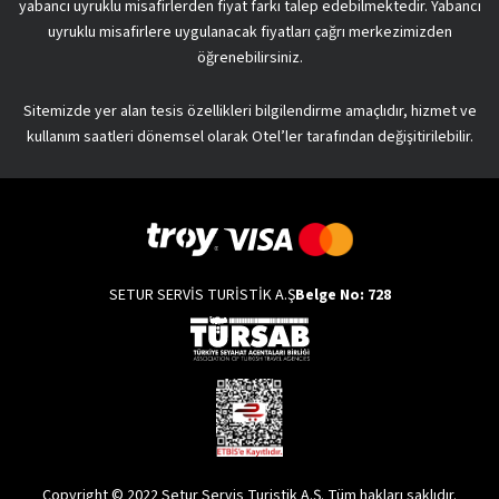
yabancı uyruklu misafirlerden fiyat farkı talep edebilmektedir. Yabancı
uyruklu misafirlere uygulanacak fiyatları çağrı merkezimizden
öğrenebilirsiniz.
Sitemizde yer alan tesis özellikleri bilgilendirme amaçlıdır, hizmet ve
kullanım saatleri dönemsel olarak Otel’ler tarafından değişitirilebilir.
SETUR SERVİS TURİSTİK A.Ş
Belge No: 728
Copyright © 2022 Setur Servis Turistik A.Ş. Tüm hakları saklıdır.