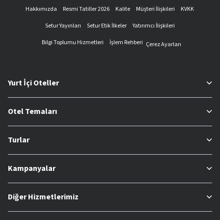
Hakkımızda
Resmi Tatiller 2026
Kalite
Müşteri İlişkileri
KVKK
Setur Yayınları
Setur Etik İlkeler
Yatırımcı İlişkileri
Bilgi Toplumu Hizmetleri
İşlem Rehberi
Çerez Ayarları
Yurt İçi Oteller
Otel Temaları
Turlar
Kampanyalar
Diğer Hizmetlerimiz