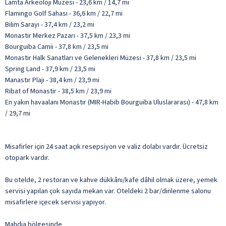
Lamta Arkeoloji Müzesi - 23,6 km / 14,7 mi
Flamingo Golf Sahası - 36,6 km / 22,7 mi
Bilim Sarayı - 37,4 km / 23,2 mi
Monastir Merkez Pazarı - 37,5 km / 23,3 mi
Bourguiba Camii - 37,8 km / 23,5 mi
Monastir Halk Sanatları ve Gelenekleri Müzesi - 37,8 km / 23,5 mi
Spring Land - 37,9 km / 23,5 mi
Manastır Plajı - 38,4 km / 23,9 mi
Ribat of Monastir - 38,5 km / 23,9 mi
En yakın havaalanı Monastır (MIR-Habib Bourguiba Uluslararası) - 47,8 km
/ 29,7 mi
Misafirler için 24 saat açık resepsiyon ve valiz dolabı vardır. Ücretsiz
otopark vardır.
Bu otelde, 2 restoran ve kahve dükkânı/kafe dâhil olmak üzere, yemek
servisi yapılan çok sayıda mekan var. Oteldeki 2 bar/dinlenme salonu
misafirlere içecek servisi yapıyor.
Mahdia bölgesinde