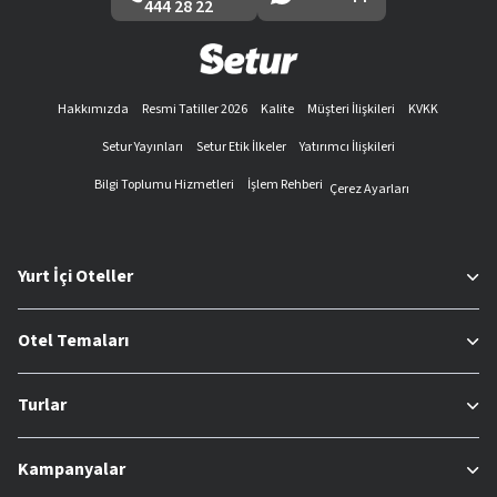
444 28 22
Hakkımızda
Resmi Tatiller 2026
Kalite
Müşteri İlişkileri
KVKK
Setur Yayınları
Setur Etik İlkeler
Yatırımcı İlişkileri
Bilgi Toplumu Hizmetleri
İşlem Rehberi
Çerez Ayarları
Yurt İçi Oteller
Otel Temaları
Turlar
Kampanyalar