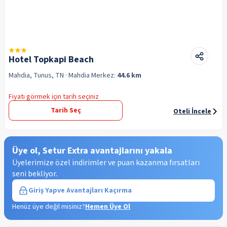
Hotel Topkapi Beach
Mahdia, Tunus, TN
· Mahdia
Merkez:
44.6 km
Fiyatı görmek için tarih seçiniz
Tarih Seç
Oteli İncele
Üye ol, Setur Extra avantajlarını yakala
Üyelerimize özel indirimler ve puan kazanma fırsatları
seni bekliyor.
Giriş Yap
ve Avantajları Kaçırma
Henüz üye değil misiniz?
Hemen Üye Ol