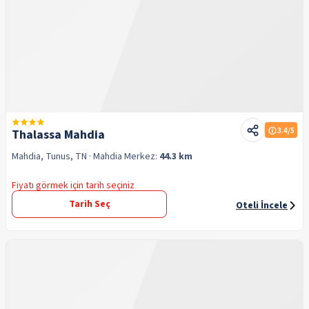
3.4
/5
Thalassa Mahdia
Mahdia, Tunus, TN
· Mahdia
Merkez:
44.3 km
Fiyatı görmek için tarih seçiniz
Tarih Seç
Oteli İncele