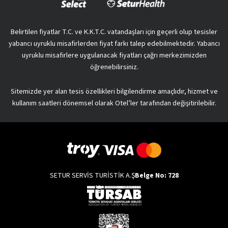
Belirtilen fiyatlar T.C. ve K.K.T.C. vatandaşları için geçerli olup tesisler
yabancı uyruklu misafirlerden fiyat farkı talep edebilmektedir. Yabancı
uyruklu misafirlere uygulanacak fiyatları çağrı merkezimizden
öğrenebilirsiniz.
Sitemizde yer alan tesis özellikleri bilgilendirme amaçlıdır, hizmet ve
kullanım saatleri dönemsel olarak Otel’ler tarafından değişitirilebilir.
SETUR SERVİS TURİSTİK A.Ş
Belge No: 728