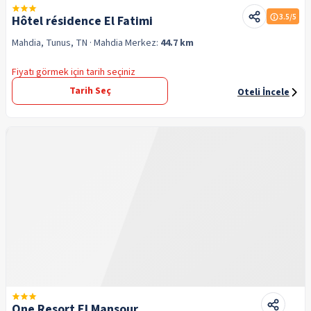
3.5
/5
Hôtel résidence El Fatimi
Mahdia, Tunus, TN
· Mahdia
Merkez:
44.7 km
Fiyatı görmek için tarih seçiniz
Tarih Seç
Oteli İncele
One Resort El Mansour