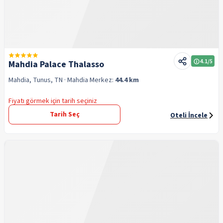
4.1
/5
Mahdia Palace Thalasso
Mahdia, Tunus, TN
· Mahdia
Merkez:
44.4 km
Fiyatı görmek için tarih seçiniz
Tarih Seç
Oteli İncele