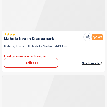
3.6
/5
Mahdia beach & aquapark
Mahdia, Tunus, TN
· Mahdia
Merkez:
44.3 km
Fiyatı görmek için tarih seçiniz
Tarih Seç
Oteli İncele