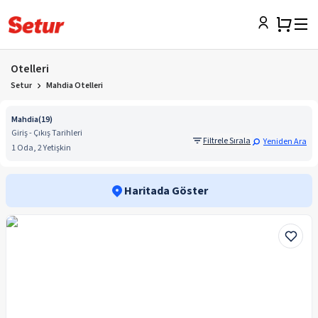
Otelleri
Setur
Mahdia Otelleri
Mahdia
(
19
)
Giriş - Çıkış Tarihleri
Filtrele Sırala
Yeniden Ara
1 Oda, 2 Yetişkin
Haritada Göster