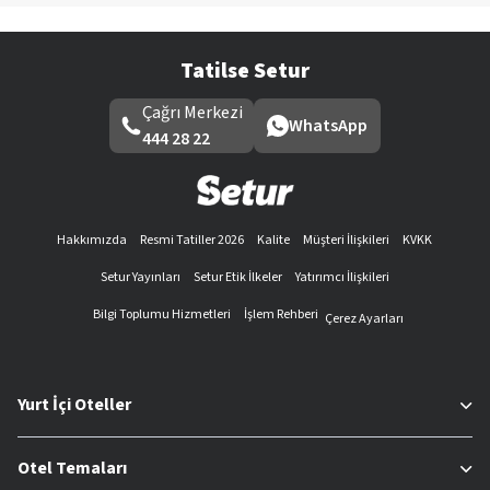
Tatilse Setur
Çağrı Merkezi
WhatsApp
444 28 22
Hakkımızda
Resmi Tatiller 2026
Kalite
Müşteri İlişkileri
KVKK
Setur Yayınları
Setur Etik İlkeler
Yatırımcı İlişkileri
Bilgi Toplumu Hizmetleri
İşlem Rehberi
Çerez Ayarları
Yurt İçi Oteller
Otel Temaları