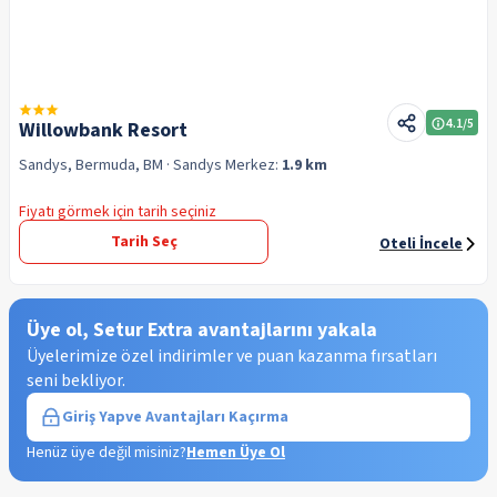
4.1
/5
Willowbank Resort
Sandys, Bermuda, BM
· Sandys
Merkez:
1.9 km
Fiyatı görmek için tarih seçiniz
Tarih Seç
Oteli İncele
Üye ol, Setur Extra avantajlarını yakala
Üyelerimize özel indirimler ve puan kazanma fırsatları
seni bekliyor.
Giriş Yap
ve Avantajları Kaçırma
Henüz üye değil misiniz?
Hemen Üye Ol