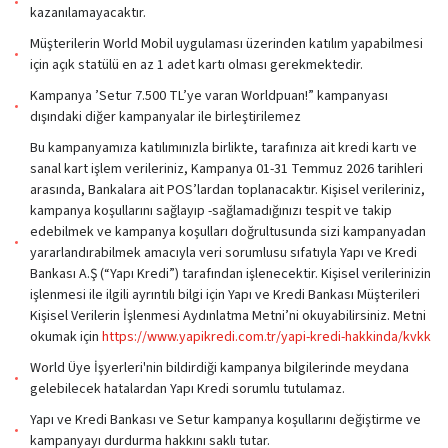
kazanılamayacaktır.
Müşterilerin World Mobil uygulaması üzerinden katılım yapabilmesi
için açık statülü en az 1 adet kartı olması gerekmektedir.
Kampanya ’Setur 7.500 TL’ye varan Worldpuan!” kampanyası
dışındaki diğer kampanyalar ile birleştirilemez
Bu kampanyamıza katılımınızla birlikte, tarafınıza ait kredi kartı ve
sanal kart işlem verileriniz, Kampanya 01-31 Temmuz 2026 tarihleri
arasında, Bankalara ait POS’lardan toplanacaktır. Kişisel verileriniz,
kampanya koşullarını sağlayıp -sağlamadığınızı tespit ve takip
edebilmek ve kampanya koşulları doğrultusunda sizi kampanyadan
yararlandırabilmek amacıyla veri sorumlusu sıfatıyla Yapı ve Kredi
Bankası A.Ş (“Yapı Kredi”) tarafından işlenecektir. Kişisel verilerinizin
işlenmesi ile ilgili ayrıntılı bilgi için Yapı ve Kredi Bankası Müşterileri
Kişisel Verilerin İşlenmesi Aydınlatma Metni’ni okuyabilirsiniz. Metni
okumak için
https://www.yapikredi.com.tr/yapi-kredi-hakkinda/kvkk
World Üye İşyerleri'nin bildirdiği kampanya bilgilerinde meydana
gelebilecek hatalardan Yapı Kredi sorumlu tutulamaz.
Yapı ve Kredi Bankası ve Setur kampanya koşullarını değiştirme ve
kampanyayı durdurma hakkını saklı tutar.