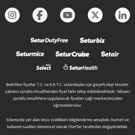
Belirtilen fiyatlar T.C. ve K.K.T.C. vatandaşları için geçerli olup tesisler
yabancı uyruklu misafirlerden fiyat farkı talep edebilmektedir. Yabancı
uyruklu misafirlere uygulanacak fiyatları çağrı merkezimizden
öğrenebilirsiniz.
Sitemizde yer alan tesis özellikleri bilgilendirme amaçlıdır, hizmet ve
kullanım saatleri dönemsel olarak Otel’ler tarafından değişitirilebilir.