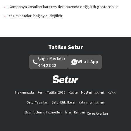
Kampanya koşulları kart çeşitleri bazında değişiklik gösterebilir.
Yazım hataları bağlayıcı değildir.
Tatilse Setur
Çağrı Merkezi
WhatsApp
444 28 22
Hakkımızda
Resmi Tatiller 2026
Kalite
Müşteri İlişkileri
KVKK
Setur Yayınları
Setur Etik İlkeler
Yatırımcı İlişkileri
Bilgi Toplumu Hizmetleri
İşlem Rehberi
Çerez Ayarları